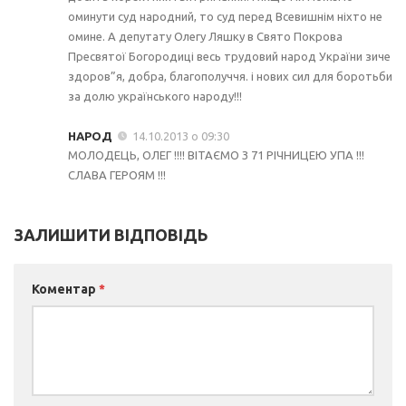
оминути суд народний, то суд перед Всевишнім ніхто не
омине. А депутату Олегу Ляшку в Свято Покрова
Пресвятої Богородиці весь трудовий народ України зиче
здоров”я, добра, благополуччя. і нових сил для боротьби
за долю українського народу!!!
НАРОД
14.10.2013 о 09:30
МОЛОДЕЦЬ, ОЛЕГ !!!! ВІТАЄМО З 71 РІЧНИЦЕЮ УПА !!!
СЛАВА ГЕРОЯМ !!!
ЗАЛИШИТИ ВІДПОВІДЬ
Коментар
*