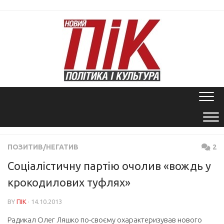
Skip
to
content
ПОЗИТИВ/НЕГАТИВ
2
Соціалістичну партію очолив «вождь у
крокодилових туфлях»
BY
ПІК
· 14.10.2013
Радикал Олег Ляшко по-своєму охарактеризував нового