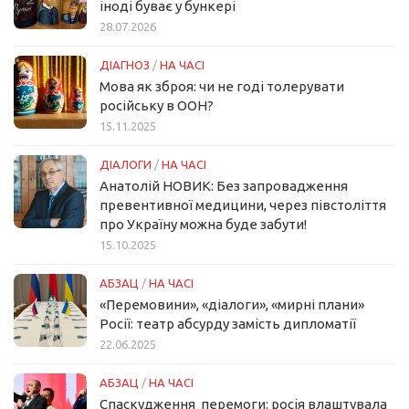
іноді буває у бункері
28.07.2026
ДІАГНОЗ
/
НА ЧАСІ
Мова як зброя: чи не годі толерувати
російську в ООН?
15.11.2025
ДІАЛОГИ
/
НА ЧАСІ
Анатолій НОВИК: Без запровадження
превентивної медицини, через півстоліття
про Україну можна буде забути!
15.10.2025
АБЗАЦ
/
НА ЧАСІ
«Перемовини», «діалоги», «мирні плани»
Росії: театр абсурду замість дипломатії
22.06.2025
АБЗАЦ
/
НА ЧАСІ
Спаскудження перемоги: росія влаштувала