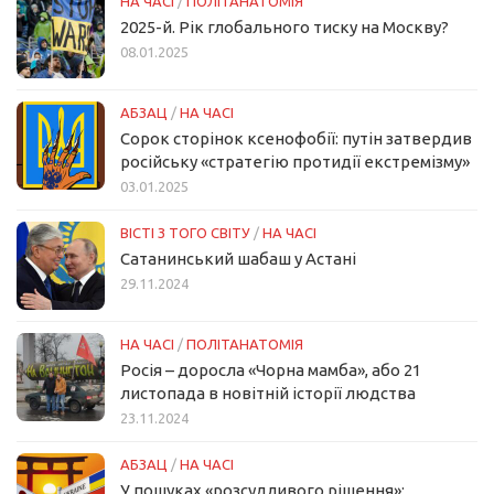
НА ЧАСІ
/
ПОЛІТАНАТОМІЯ
2025-й. Рік глобального тиску на Москву?
08.01.2025
АБЗАЦ
/
НА ЧАСІ
Сорок сторінок ксенофобії: путін затвердив
російську «стратегію протидії екстремізму»
03.01.2025
ВІСТІ З ТОГО СВІТУ
/
НА ЧАСІ
Сатанинський шабаш у Астані
29.11.2024
НА ЧАСІ
/
ПОЛІТАНАТОМІЯ
Росія – доросла «Чорна мамба», або 21
листопада в новітній історії людства
23.11.2024
АБЗАЦ
/
НА ЧАСІ
У пошуках «розсудливого рішення»: