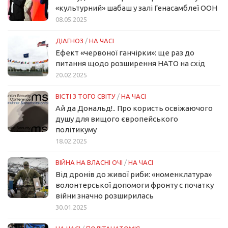
«культурний» шабаш у залі Генасамблеї ООН
08.05.2025
ДІАГНОЗ
/
НА ЧАСІ
Ефект «червоної ганчірки»: ще раз до
питання щодо розширення НАТО на схід
20.02.2025
ВІСТІ З ТОГО СВІТУ
/
НА ЧАСІ
Ай да Дональд!.. Про користь освіжаючого
душу для вищого європейського
політикуму
18.02.2025
ВІЙНА НА ВЛАСНІ ОЧІ
/
НА ЧАСІ
Від дронів до живої риби: «номенклатура»
волонтерської допомоги фронту с початку
війни значно розширилась
30.01.2025