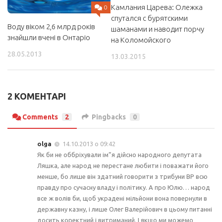
Камлания Царева: Олежка
0
спутался с бурятскими
Воду віком 2,6 млрд років
шаманами и наводит порчу
знайшли вчені в Онтаріо
на Коломойского
28.05.2013
13.03.2015
2 КОМЕНТАРІ
Comments
2
Pingbacks
0
olga
14.10.2013 о 09:42
Як би не оббріхували ім”я дійсно народного депутата
Ляшка, але народ не перестане любити і поважати його
менше, бо лише він здатний говорити з трибуни ВР всю
правду про сучасну владу і політику. А про Юлю… народ
все ж волів би, щоб украдені мільйони вона повернули в
державну казну, і лише Олег Валерійович в цьому питанні
досить коректний і витриманий. І якщо ми можемо