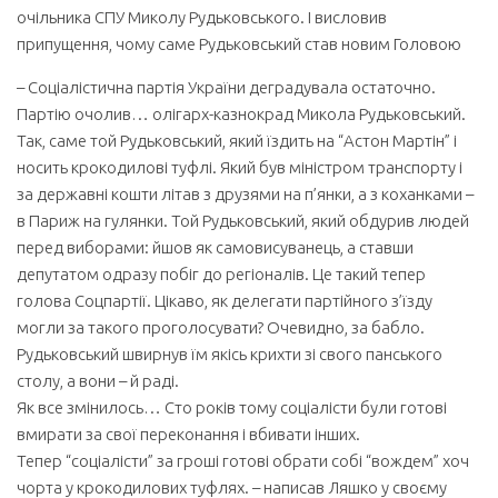
очільника СПУ Миколу Рудьковського. І висловив
припущення, чому саме Рудьковський став новим Головою
– Соціалістична партія України деградувала остаточно.
Партію очолив… олігарх-казнокрад Микола Рудьковський.
Так, саме той Рудьковський, який їздить на “Астон Мартін” і
носить крокодилові туфлі. Який був міністром транспорту і
за державні кошти літав з друзями на п’янки, а з коханками –
в Париж на гулянки. Той Рудьковський, який обдурив людей
перед виборами: йшов як самовисуванець, а ставши
депутатом одразу побіг до регіоналів. Це такий тепер
голова Соцпартії. Цікаво, як делегати партійного з’їзду
могли за такого проголосувати? Очевидно, за бабло.
Рудьковський швирнув їм якісь крихти зі свого панського
столу, а вони – й раді.
Як все змінилось… Сто років тому соціалісти були готові
вмирати за свої переконання і вбивати інших.
Тепер “соціалісти” за гроші готові обрати собі “вождем” хоч
чорта у крокодилових туфлях. – написав Ляшко у своєму