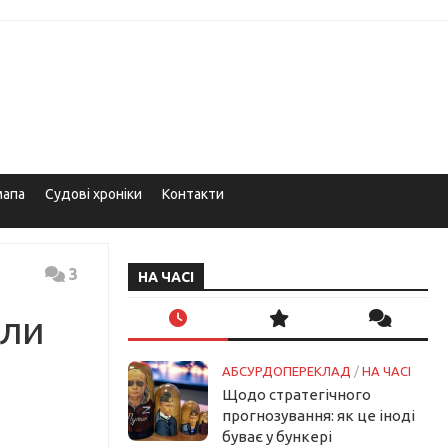
мапа
Судові хроніки
Контакти
3
НА ЧАСІ
или
АБСУРДОПЕРЕКЛАД
/
НА ЧАСІ
Щодо стратегічного
прогнозування: як це іноді
буває у бункері