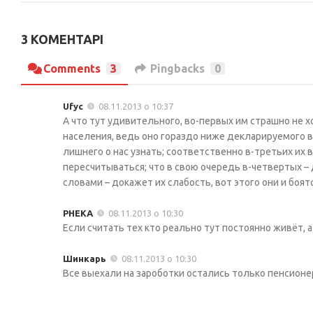
3 КОМЕНТАРІ
Comments
3
Pingbacks
0
Ufyc
08.11.2013 о 10:37
А что тут удивительного, во-первых им страшно не
населения, ведь оно гораздо ниже декларируемого в
лишнего о нас узнать; соответственно в-третьих их
пересчитываться; что в свою очередь в-четвертых 
словами – докажет их слабость, вот этого они и боя
РНЕКА
08.11.2013 о 10:30
Если считать тех кто реально тут постоянно живёт, а 
Шинкарь
08.11.2013 о 10:30
Все выехали на зароботки остались только пенсионер