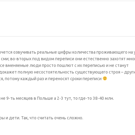
 хочется озвучивать реальные цифры количества проживающего на 
 сми; во-вторых под видом переписи они естественно захотят мно
 все вменяемые люди просто пошлют с их переписью и не станут
– докажет полную несостоятельность существующего строя – друг
тся, потому каждый раз и переносят сроки переписи
не 9-ть месяцев в Польше а 2-3 тут, то где-то 38-40 млн.
ы и дети. Так, что считать очень сложно.