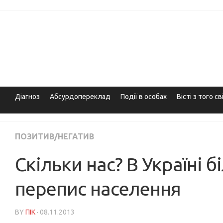
Skip
to
content
Діагноз
Абсурдопереклад
Події в особах
Вісті з того св
ПОЗИТИВ/НЕГАТИВ
Скільки нас? В Україні 
перепис населення
BY
ПІК
· 08.11.2013