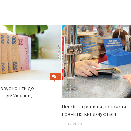
0
овує кошти до
онду України, –
Пенсії та грошова допомога
повністю виплачуються
11.12.2013