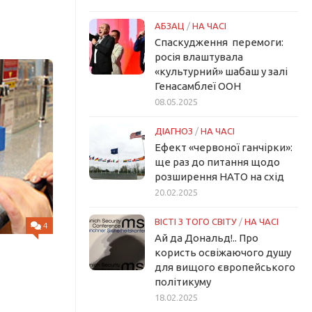
АБЗАЦ
/
НА ЧАСІ
Спаскудження перемоги:
росія влаштувала
«культурний» шабаш у залі
Генасамблеї ООН
08.05.2025
ДІАГНОЗ
/
НА ЧАСІ
Ефект «червоної ганчірки»:
ще раз до питання щодо
розширення НАТО на схід
20.02.2025
ВІСТІ З ТОГО СВІТУ
/
НА ЧАСІ
4
Ай да Дональд!.. Про
користь освіжаючого душу
для вищого європейського
політикуму
18.02.2025