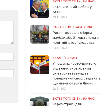
ВІСТІ З ТОГО СВІТУ
/
НА ЧАСІ
Сатанинський шабаш у
Астані
29.11.2024
НА ЧАСІ
/
ПОЛІТАНАТОМІЯ
Росія – доросла «Чорна
мамба», або 21 листопада в
новітній історії людства
23.11.2024
АБЗАЦ
/
НА ЧАСІ
У пошуках «розсудливого
рішення»: український
університет зажадав
повернення своїх студентів,
що навчаються в Японії
22.11.2024
ВІСТІ З ТОГО СВІТУ
/
НА ЧАСІ
Через страх і для