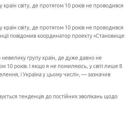
у країн світу, де протягом 10 років не проводився
у країн світу, де протягом 10 років не проводився
енції повідомив координатор проекту «Становище
 невелику групу країн, де дуже давно не
10 років. І якщо я не помиляюсь, у світі лише 8
лення, і Україна у цьому числі», — зазначив
овується тенденція до постійних зволікань щодо