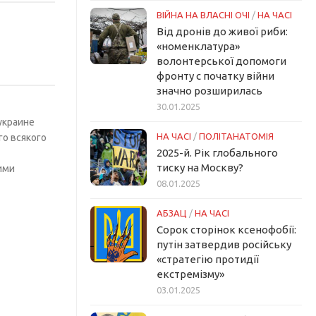
ВІЙНА НА ВЛАСНІ ОЧІ
/
НА ЧАСІ
Від дронів до живої риби:
«номенклатура»
волонтерської допомоги
фронту с початку війни
значно розширилась
30.01.2025
украине
НА ЧАСІ
/
ПОЛІТАНАТОМІЯ
го всякого
2025-й. Рік глобального
тиску на Москву?
ими
08.01.2025
АБЗАЦ
/
НА ЧАСІ
Сорок сторінок ксенофобії:
путін затвердив російську
«стратегію протидії
екстремізму»
03.01.2025