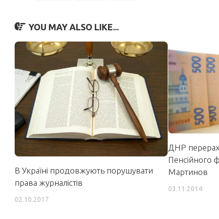
YOU MAY ALSO LIKE...
ДНР перерах
Пенсійного ф
В Україні продовжують порушувати
Мартинов
права журналістів
03.11.2014
02.10.2017