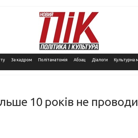
іту
За кадром
Політанатомія
Абзац
Діалоги
Культурна 
більше 10 років не провод