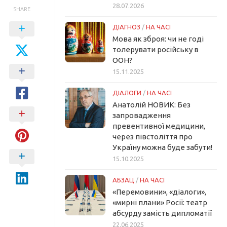
28.07.2026
SHARE
ДІАГНОЗ
/
НА ЧАСІ
Мова як зброя: чи не годі
толерувати російську в
ООН?
15.11.2025
ДІАЛОГИ
/
НА ЧАСІ
Анатолій НОВИК: Без
запровадження
превентивної медицини,
через півстоліття про
Україну можна буде забути!
15.10.2025
АБЗАЦ
/
НА ЧАСІ
«Перемовини», «діалоги»,
«мирні плани» Росії: театр
абсурду замість дипломатії
22.06.2025