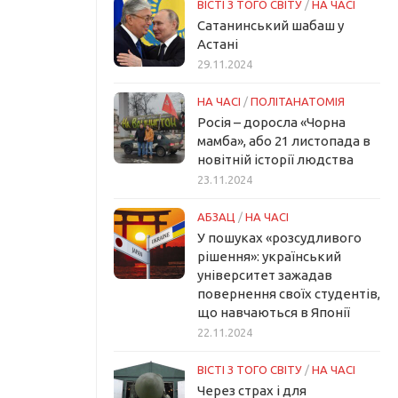
ВІСТІ З ТОГО СВІТУ
/
НА ЧАСІ
Сатанинський шабаш у
Астані
29.11.2024
НА ЧАСІ
/
ПОЛІТАНАТОМІЯ
Росія – доросла «Чорна
мамба», або 21 листопада в
новітній історії людства
23.11.2024
АБЗАЦ
/
НА ЧАСІ
У пошуках «розсудливого
рішення»: український
університет зажадав
повернення своїх студентів,
що навчаються в Японії
22.11.2024
ВІСТІ З ТОГО СВІТУ
/
НА ЧАСІ
Через страх і для