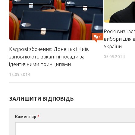
Росія визнал
0
вибори для в
України
Кадрові збочення: Донецьк і Київ
заповнюють вакантні посади за
05.05.2014
ідентичними принципами
12.09.2014
ЗАЛИШИТИ ВІДПОВІДЬ
Коментар
*