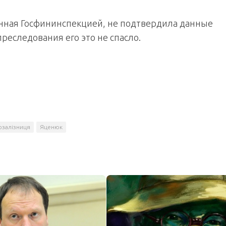
нная Госфининспекцией, не подтвердила данные
реследования его это не спасло.
рзалізниця
Яценюк