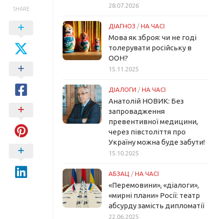
28.07.2026
SHARE
ДІАГНОЗ
/
НА ЧАСІ
Мова як зброя: чи не годі
толерувати російську в
ООН?
15.11.2025
ДІАЛОГИ
/
НА ЧАСІ
Анатолій НОВИК: Без
запровадження
превентивної медицини,
через півстоліття про
Україну можна буде забути!
15.10.2025
АБЗАЦ
/
НА ЧАСІ
«Перемовини», «діалоги»,
«мирні плани» Росії: театр
абсурду замість дипломатії
22.06.2025