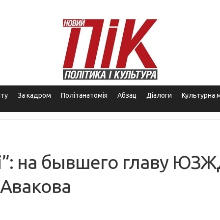
іту
За кадром
Політанатомія
Абзац
Діалоги
Культурна 
і”: на бывшего главу ЮЗ
 Авакова