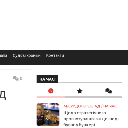
мапа
Судові хроніки
Контакти
0
НА ЧАСІ
ЖД
АБСУРДОПЕРЕКЛАД
/
НА ЧАСІ
Щодо стратегічного
прогнозування: як це іноді
буває у бункері