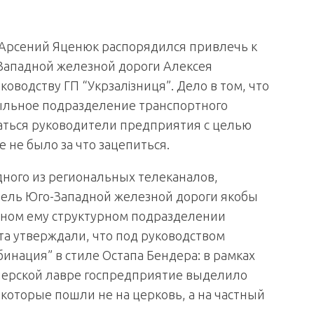
 Арсений Яценюк распорядился привлечь к
Западной железной дороги Алексея
оводству ГП “Укрзалізниця”. Дело в том, что
ыльное подразделение транспортного
паться руководители предприятия с целью
е не было за что зацепиться.
дного из региональных телеканалов,
итель Юго-Западной железной дороги якобы
нном ему структурном подразделении
жета утверждали, что под руководством
нация” в стиле Остапа Бендера: в рамках
черской лавре госпредприятие выделило
которые пошли не на церковь, а на частный