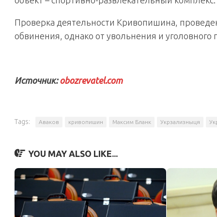
объект – спортивно-развлекательный комплекс.
Проверка деятельности Кривопишина, проведе
обвинения, однако от увольнения и уголовного п
Источник:
obozrevatel.com
Tags:
Аваков
кривопишин
Максим Бланк
Укрзализныця
Ук
YOU MAY ALSO LIKE...