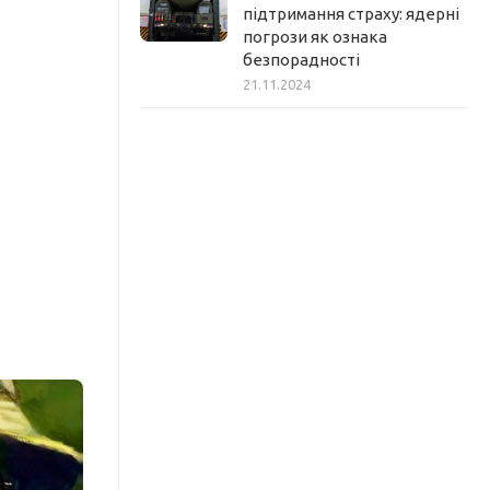
підтримання страху: ядерні
погрози як ознака
безпорадності
21.11.2024