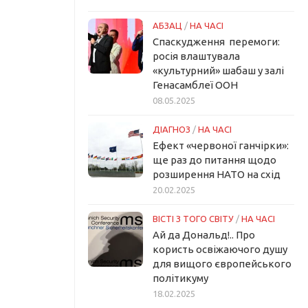
АБЗАЦ
/
НА ЧАСІ
Спаскудження перемоги:
росія влаштувала
«культурний» шабаш у залі
Генасамблеї ООН
08.05.2025
ДІАГНОЗ
/
НА ЧАСІ
Ефект «червоної ганчірки»:
ще раз до питання щодо
розширення НАТО на схід
20.02.2025
ВІСТІ З ТОГО СВІТУ
/
НА ЧАСІ
Ай да Дональд!.. Про
користь освіжаючого душу
для вищого європейського
політикуму
18.02.2025