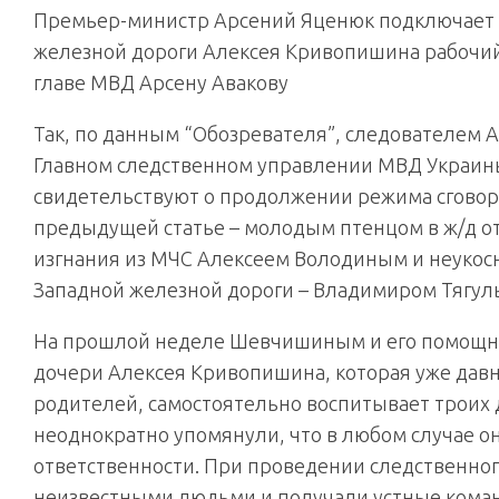
Премьер-министр Арсений Яценюк подключает 
железной дороги Алексея Кривопишина рабочи
главе МВД Арсену Авакову
Так, по данным “Обозревателя”, следователем
Главном следственном управлении МВД Украины
свидетельствуют о продолжении режима сговор
предыдущей статье – молодым птенцом в ж/д 
изгнания из МЧС Алексеем Володиным и неукос
Западной железной дороги – Владимиром Тягул
На прошлой неделе Шевчишиным и его помощни
дочери Алексея Кривопишина, которая уже дав
родителей, самостоятельно воспитывает троих
неоднократно упомянули, что в любом случае они
ответственности. При проведении следственног
неизвестными людьми и получали устные коман