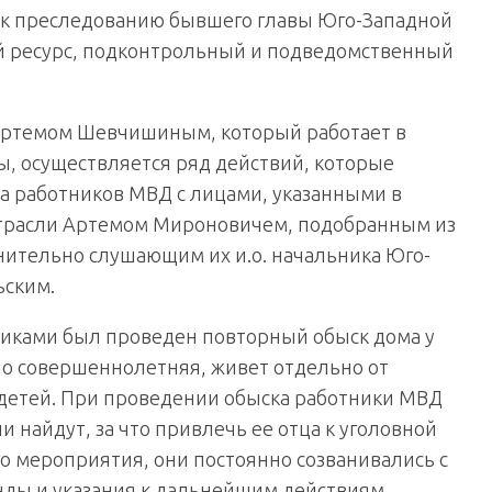
к преследованию бывшего главы Юго-Западной
й ресурс, подконтрольный и подведомственный
 Артемом Шевчишиным, который работает в
, осуществляется ряд действий, которые
а работников МВД с лицами, указанными в
отрасли Артемом Мироновичем, подобранным из
нительно слушающим их и.о. начальника Юго-
ьским.
ками был проведен повторный обыск дома у
но совершеннолетняя, живет отдельно от
 детей. При проведении обыска работники МВД
 найдут, за что привлечь ее отца к уголовной
о мероприятия, они постоянно созванивались с
ды и указания к дальнейшим действиям,