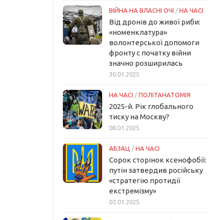
ВІЙНА НА ВЛАСНІ ОЧІ
/
НА ЧАСІ
Від дронів до живої риби:
«номенклатура»
волонтерської допомоги
фронту с початку війни
значно розширилась
30.01.2025
НА ЧАСІ
/
ПОЛІТАНАТОМІЯ
2025-й. Рік глобального
тиску на Москву?
08.01.2025
АБЗАЦ
/
НА ЧАСІ
Сорок сторінок ксенофобії:
путін затвердив російську
«стратегію протидії
екстремізму»
03.01.2025