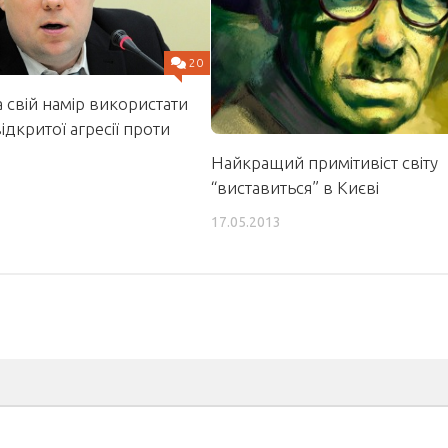
20
а свій намір використати
ідкритої агресії проти
Найкращий примітивіст світу
“виставиться” в Києві
17.05.2013