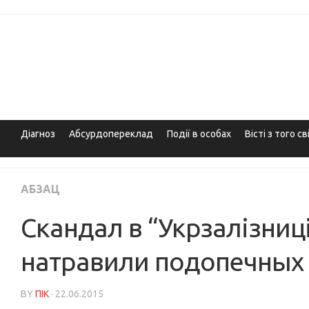
Skip
to
content
Діагноз
Абсурдопереклад
Події в особах
Вісті з того св
АБЗАЦ
Скандал в “Укрзалізниц
натравили подопечных
BY
ПІК
· 22.06.2015