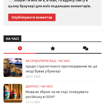
Зберегти моє ім'я, e-mail, та адресу сайту в
цьому браузері для моїх подальших коментарів.
НА ЧАСІ
АБСУРДОПЕРЕКЛАД
/
НА ЧАСІ
Щодо стратегічного прогнозування: як це
іноді буває у бункері
28.07.2026
ДІАГНОЗ
/
НА ЧАСІ
Мова як зброя: чи не годі толерувати
російську в ООН?
15.11.2025