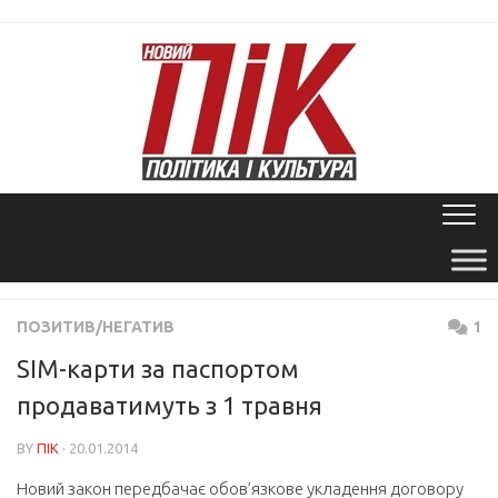
Skip
to
content
ПОЗИТИВ/НЕГАТИВ
1
SIM-карти за паспортом
продаватимуть з 1 травня
BY
ПІК
· 20.01.2014
Новий закон передбачає обов’язкове укладення договору