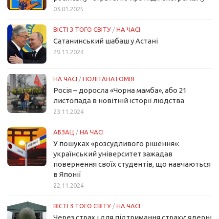
03.01.2025
ВІСТІ З ТОГО СВІТУ
/
НА ЧАСІ
Сатанинський шабаш у Астані
29.11.2024
НА ЧАСІ
/
ПОЛІТАНАТОМІЯ
Росія – доросла «Чорна мамба», або 21
листопада в новітній історії людства
23.11.2024
АБЗАЦ
/
НА ЧАСІ
У пошуках «розсудливого рішення»:
український університет зажадав
повернення своїх студентів, що навчаються
в Японії
22.11.2024
ВІСТІ З ТОГО СВІТУ
/
НА ЧАСІ
Через страх і для підтримання страху: ядерні