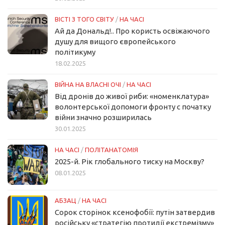
ВІСТІ З ТОГО СВІТУ
/
НА ЧАСІ
Ай да Дональд!.. Про користь освіжаючого
душу для вищого європейського
політикуму
18.02.2025
ВІЙНА НА ВЛАСНІ ОЧІ
/
НА ЧАСІ
Від дронів до живої риби: «номенклатура»
волонтерської допомоги фронту с початку
війни значно розширилась
30.01.2025
НА ЧАСІ
/
ПОЛІТАНАТОМІЯ
2025-й. Рік глобального тиску на Москву?
08.01.2025
АБЗАЦ
/
НА ЧАСІ
Сорок сторінок ксенофобії: путін затвердив
російську «стратегію протидії екстремізму»