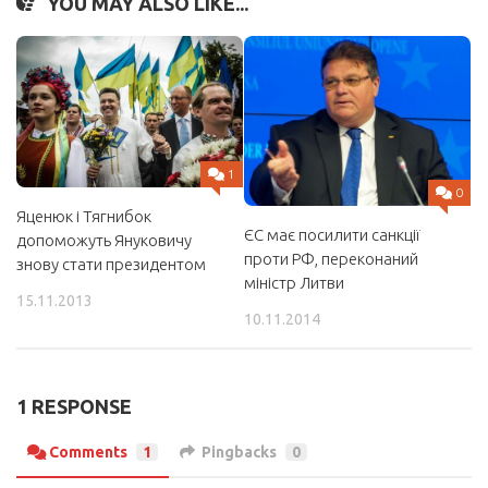
YOU MAY ALSO LIKE...
1
0
Яценюк і Тягнибок
ЄС має посилити санкції
допоможуть Януковичу
проти РФ, переконаний
знову стати президентом
міністр Литви
15.11.2013
10.11.2014
1 RESPONSE
Comments
1
Pingbacks
0