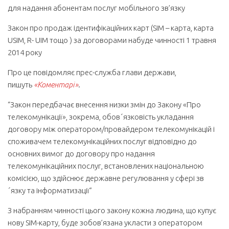
для надання абонентам послуг мобільного зв’язку
Закон про продаж ідентифікаційних карт (SIM – карта, карта
USIM, R- UIM тощо ) за договорами набуде чинності 1 травня
2014 року
Про це повідомляє прес-служба глави держави,
пишуть
«
Коментарі
»
.
“Закон передбачає внесення низки змін до Закону «Про
телекомунікації», зокрема, обов´язковість укладання
договору між оператором/провайдером телекомунікацій і
споживачем телекомунікаційних послуг відповідно до
основних вимог до договору про надання
телекомунікаційних послуг, встановлених національною
комісією, що здійснює державне регулювання у сфері зв
´язку та інформатизації”
З набранням чинності цього закону кожна людина, що купує
нову SIM-карту, буде зобов’язана укласти з оператором