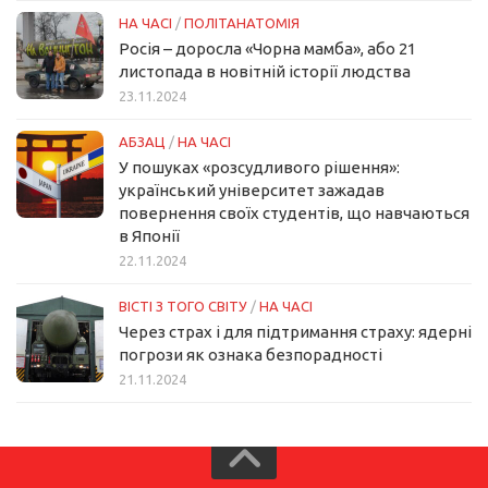
НА ЧАСІ
/
ПОЛІТАНАТОМІЯ
Росія – доросла «Чорна мамба», або 21
листопада в новітній історії людства
23.11.2024
АБЗАЦ
/
НА ЧАСІ
У пошуках «розсудливого рішення»:
український університет зажадав
повернення своїх студентів, що навчаються
в Японії
22.11.2024
ВІСТІ З ТОГО СВІТУ
/
НА ЧАСІ
Через страх і для підтримання страху: ядерні
погрози як ознака безпорадності
21.11.2024