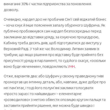
вимаганні 30%-ї частки підприємства за поновлення
дозволу.
Очевидно, нардеп досі не пробачив Сім’ї свій віджатий бізнес
– хоча існує й інше пояснення запалу обуреного Шуфрича. Як
публічно пробовкнувся сам нардеп безпосередньо перед
закликами до відставки уряду, за існуючою процедурою,
Кабміну треба
десять днів, щоб підготуватися до виступу у
Верховній Раді
. У той же час Володимир Литвин заявив із
трибуни, що якщо рішення про відставку буде прийнято без
присутності уряду в парламенті, то суд його скасує, «оскільки
воно буде нікчемним», повідомляють
УНН
.
Отже, варіантів два: або Шуфрич у своєму праведному гніві
проморгав цю інтимну деталь, або, навпаки, дуже добре про
неї пам’ятає, і тоді його полум’яні заклики голосувати
«просто зараз і то найшвидше» – елементарне
«розводилово» з метою обвести опозицію кругом пальця та
заставити прийняти рішення, яке можна буде швидко і