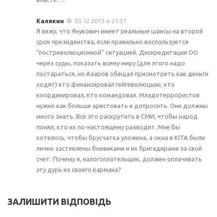
Калякин
03.12.2013 о 21:51
Я вижу, что Янукович имеет реальные шансы на второй
срок президенства, если правильно воспользуется
“постреволюционной” ситуацией. Дискредитация ОО
через суды, показать всему миру (для этого надо
постараться, но Азаров обещал присмотреть как деньги
ходят) кто финансировал гейгеволюцыю, кто
координировал, кто командовал. Младотеррористов
нужно как больше арестовать и допросить. Они должны
много знать. Все это раскрутить в СМИ, чтобы народ
понял, кто их по-настоящему разводит. Мне бы
хотелось, чтобы брусчатка уложена, а окна в КГГА были
лично застеклены боевиками и их бригадирами за свой
счет. Почему я, налогоплательщик, должен оплачивать
эту дурь из своего кармана?
ЗАЛИШИТИ ВІДПОВІДЬ