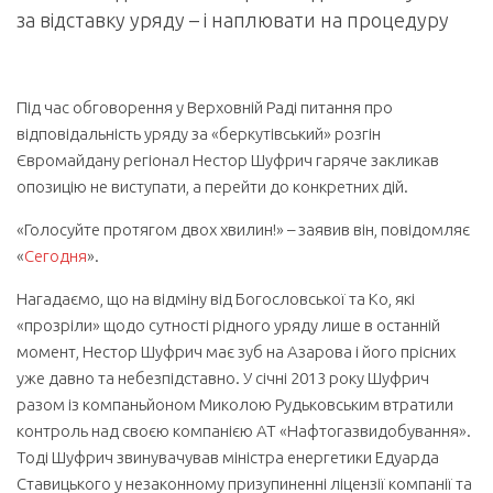
за відставку уряду – і наплювати на процедуру
Під час обговорення у Верховній Раді питання про
відповідальність уряду за «беркутівський» розгін
Євромайдану регіонал Нестор Шуфрич гаряче закликав
опозицію не виступати, а перейти до конкретних дій.
«Голосуйте протягом двох хвилин!» – заявив він, повідомляє
«
Сегодня
».
Нагадаємо, що на відміну від Богословської та Ко, які
«прозріли» щодо сутності рідного уряду лише в останній
момент, Нестор Шуфрич має зуб на Азарова і його прісних
уже давно та небезпідставно. У січні 2013 року Шуфрич
разом із компаньйоном Миколою Рудьковським втратили
контроль над своєю компанією АТ «Нафтогазвидобування».
Тоді Шуфрич звинувачував міністра енергетики Едуарда
Ставицького у незаконному призупиненні ліцензії компанії та