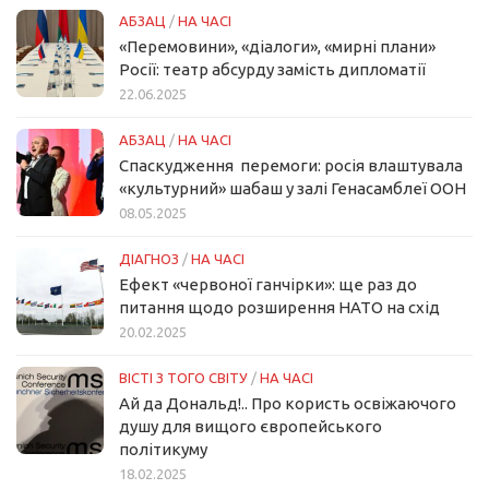
АБЗАЦ
/
НА ЧАСІ
«Перемовини», «діалоги», «мирні плани»
Росії: театр абсурду замість дипломатії
22.06.2025
АБЗАЦ
/
НА ЧАСІ
Спаскудження перемоги: росія влаштувала
«культурний» шабаш у залі Генасамблеї ООН
08.05.2025
ДІАГНОЗ
/
НА ЧАСІ
Ефект «червоної ганчірки»: ще раз до
питання щодо розширення НАТО на схід
20.02.2025
ВІСТІ З ТОГО СВІТУ
/
НА ЧАСІ
Ай да Дональд!.. Про користь освіжаючого
душу для вищого європейського
політикуму
18.02.2025