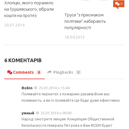
Хлопцю, якого поранило
0
на Грушевського, зібрали
Труси “з присмаком
кошти на протез
політики” набирають
30.01.2014
популярності
18.04.2013
6 КОМЕНТАРІВ
Comments
6
Pingbacks
0
Robin
25.01.2014 о 15:44
Поливайте пернатих з пожарних рукавів.Вони вас
поливають, а ви їх поливайте.Це буде дуже ефективно.
умный
25.01.2014 о 00:00
Народ-смотрите лекции: Концепция Общественной
Безопасности генерала Петрова и Вам ВСЕМ будет