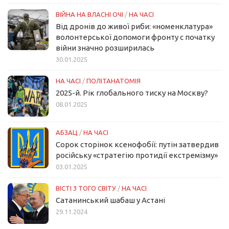
ВІЙНА НА ВЛАСНІ ОЧІ
/
НА ЧАСІ
Від дронів до живої риби: «номенклатура»
волонтерської допомоги фронту с початку
війни значно розширилась
30.01.2025
НА ЧАСІ
/
ПОЛІТАНАТОМІЯ
2025-й. Рік глобального тиску на Москву?
08.01.2025
АБЗАЦ
/
НА ЧАСІ
Сорок сторінок ксенофобії: путін затвердив
російську «стратегію протидії екстремізму»
03.01.2025
ВІСТІ З ТОГО СВІТУ
/
НА ЧАСІ
Сатанинський шабаш у Астані
29.11.2024