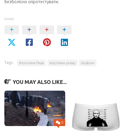
безболісно опротестувати.
SHARE
Tags:
Верховна Рада
відставка уряду
Шуфрич
YOU MAY ALSO LIKE...
0