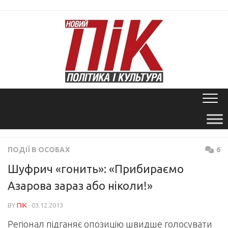
Skip
to
content
ПОДІЇ В ОСОБАХ
6
Шуфрич «гонить»: «Прибираємо
Азарова зараз або ніколи!»
BY
ПІК
· 03.12.2013
Регіонал підганяє опозицію швидше голосувати