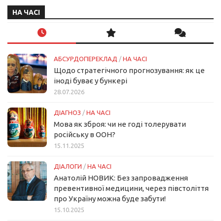
НА ЧАСІ
АБСУРДОПЕРЕКЛАД
/
НА ЧАСІ
Щодо стратегічного прогнозування: як це
іноді буває у бункері
28.07.2026
ДІАГНОЗ
/
НА ЧАСІ
Мова як зброя: чи не годі толерувати
російську в ООН?
15.11.2025
ДІАЛОГИ
/
НА ЧАСІ
Анатолій НОВИК: Без запровадження
превентивної медицини, через півстоліття
про Україну можна буде забути!
15.10.2025