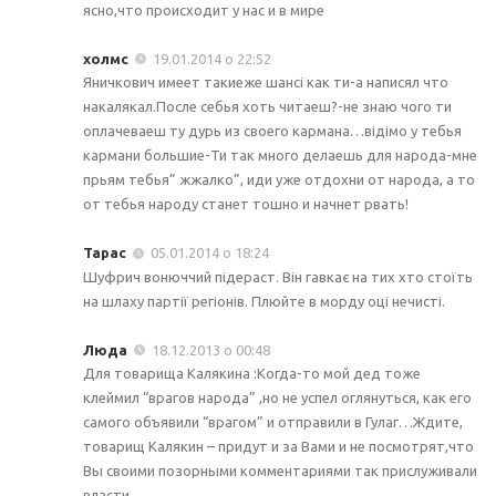
ясно,что происходит у наc и в мире
холмс
19.01.2014 о 22:52
Яничкович имеет такиеже шансі как ти-а написял что
накалякал.После себья хоть читаеш?-не знаю чого ти
оплачеваеш ту дурь из своего кармана…відімо у тебья
кармани большие-Ти так много делаешь для народа-мне
прьям тебья” жжалко”, иди уже отдохни от народа, а то
от тебья народу станет тошно и начнет рвать!
Тарас
05.01.2014 о 18:24
Шуфрич вонюччий підераст. Він гавкає на тих хто стоїть
на шлаху партії регіонів. Плюйте в морду оці нечисті.
Люда
18.12.2013 о 00:48
Для товарища Калякина :Когда-то мой дед тоже
клеймил “врагов народа” ,но не успел оглянуться, как его
самого объявили “врагом” и отправили в Гулаг…Ждите,
товарищ Калякин – придут и за Вами и не посмотрят,что
Вы своими позорными комментариями так прислуживали
власти …