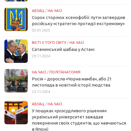
АБЗАЦ
/
НА ЧАСІ
Сорок сторінок ксенофобії: путін затвердив
російську «стратегію протидії екстремізму»
03.01.2025
ВІСТІ З ТОГО СВІТУ
/
НА ЧАСІ
Сатанинський шабаш у Астані
29.11.2024
НА ЧАСІ
/
ПОЛІТАНАТОМІЯ
Росія – доросла «Чорна мамба», або 21
листопада в новітній історії людства
23.11.2024
АБЗАЦ
/
НА ЧАСІ
У пошуках «розсудливого рішення»:
український університет зажадав
повернення своїх студентів, що навчаються
в Японії