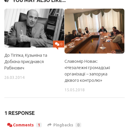
YOU MAY ALSO LIKE...
0
До Тігіпка, Кузьміна та
Славомір Новак:
Добкіна приєднався
«Незалежні громадські
Рабінович
організації – запорука
26.03.2014
дієвого контролю»
15.05.2018
1 RESPONSE
Comments
1
Pingbacks
0