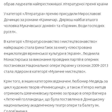
обрав лауреатів найпрестижнішої літературної премії країни
У категорії «Література» премію присудили Мирославові
Дочинцю за романи «Криничар. Діяріюш найбагатшого
чоловіка Мукачівської домінії» та «Горянин. Води господніх
русел».
В категорії «Літературознавство і мистецтвознавство»
найкращою стала Ірина Гаюк за книгу «Ілюстрована
енциклопедія вірменської культури в Україні». Людмила
Монастирська за виконання провідних партій в оперних
постановках Національної опери України у сезонах 2009-2013
стала лідером в категорії «Музичне мистецтво».
Крім того, в інших категоріях відзначені Любомир Медвідь за
цикл художніх творів «Ремінісценції», а також п’ятеро митців
отримають Шевченківську премію за працю в опері Вагнера
«Летючий голландець», що була поставлена в Донецькому
національному академічному театрі опери та балету ім.
Солов’яненка.