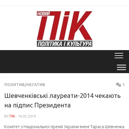
Skip
to
content
ПОЗИТИВ/НЕГАТИВ
1
Шевченківські лауреати-2014 чекають
на підпис Президента
BY
ПІК
· 16.02.2014
Комітет з Національної премії України імені Тараса Шевченка