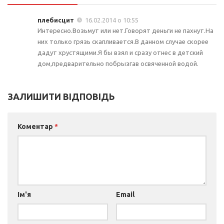
плебисцит
16.02.2014 о 10:55
Интересно.Возьмут или нет.Говорят деньги не пахнут.На
них только грязь скапливается.В данном случае скорее
дадут хрустящими.Я бы взял и сразу отнес в детский
дом,предварительно побрызгав освяченной водой.
ЗАЛИШИТИ ВІДПОВІДЬ
Коментар
*
Ім'я
Email