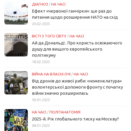
ДІАГНОЗ
/
НА ЧАСІ
Ефект «червоної ганчірки»: ще раз до
питання щодо розширення НАТО на схід
20.02.2025
ВІСТІ З ТОГО СВІТУ
/
НА ЧАСІ
Ай да Дональд!.. Про користь освіжаючого
душу для вищого європейського
політикуму
18.02.2025
ВІЙНА НА ВЛАСНІ ОЧІ
/
НА ЧАСІ
Від дронів до живої риби: «номенклатура»
волонтерської допомоги фронту с початку
війни значно розширилась
30.01.2025
НА ЧАСІ
/
ПОЛІТАНАТОМІЯ
2025-й. Рік глобального тиску на Москву?
08.01.2025