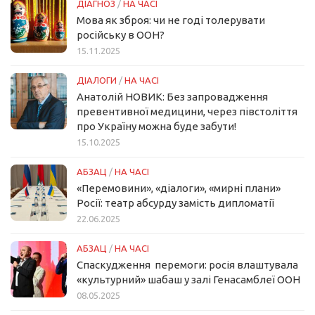
ДІАГНОЗ
/
НА ЧАСІ
Мова як зброя: чи не годі толерувати
російську в ООН?
15.11.2025
ДІАЛОГИ
/
НА ЧАСІ
Анатолій НОВИК: Без запровадження
превентивної медицини, через півстоліття
про Україну можна буде забути!
15.10.2025
АБЗАЦ
/
НА ЧАСІ
«Перемовини», «діалоги», «мирні плани»
Росії: театр абсурду замість дипломатії
22.06.2025
АБЗАЦ
/
НА ЧАСІ
Спаскудження перемоги: росія влаштувала
«культурний» шабаш у залі Генасамблеї ООН
08.05.2025