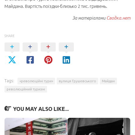
Майдана. Вартість поїздки-близько 2 тис. гривень.
За матеріалами
Сводка.нет
SHARE
Tags:
«революційні тури»
вулиця Грушевського
Майдан
революційний туризм
YOU MAY ALSO LIKE...