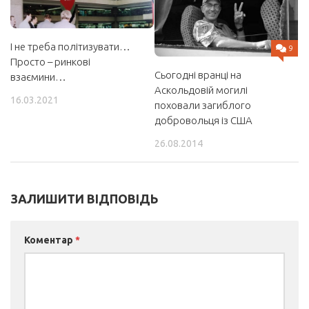
І не треба політизувати…
9
Просто – ринкові
Сьогодні вранці на
взаємини…
Аскольдовій могилі
16.03.2021
поховали загиблого
добровольця із США
26.08.2014
ЗАЛИШИТИ ВІДПОВІДЬ
Коментар
*