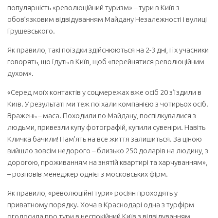
популярність «революційний туризм» – тури в Київ з
обов’язковим відвідуванням Майдану Незалежності і вулиці
Грушевського.
Як правило, такі поїздки здійснюються на 2-3 дні, і їх учасники
говорять, що їдуть в Київ, щоб «перейнятися революційним
духом».
«Серед моїх контактів у соцмережах вже осіб 20 з’їздили в
Київ. У результаті ми теж поїхали компанією з чотирьох осіб.
Вражень – маса. Походили по Майдану, поспілкувалися з
людьми, привезли купу фотографій, купили сувеніри. Навіть
Кличка бачили! Пам’ять на все життя залишиться. За ціною
вийшло зовсім недорого – близько 250 доларів на людину, з
дорогою, проживанням на знятій квартирі та харчуванням»,
– розповів менеджер однієї з московських фірм.
Як правило, «революційні тури» росіян проходять у
приватному порядку. Хоча в Краснодарі одна з турфірм
оголосила про тури в неспокійний Київ з відвідуванням