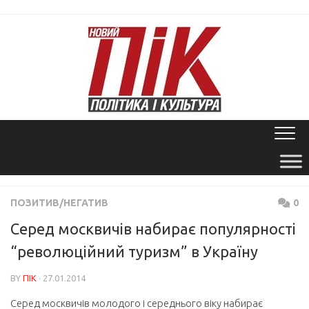
Skip
to
content
ПОЗИТИВ/НЕГАТИВ
0
Серед москвичів набирає популярності
“революційний туризм” в Україну
BY
ПІК
· 27.01.2014
Серед москвичів молодого і середнього віку набирає