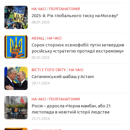
НА ЧАСІ
/
ПОЛІТАНАТОМІЯ
2025-й. Рік глобального тиску на Москву?
08.01.2025
АБЗАЦ
/
НА ЧАСІ
Сорок сторінок ксенофобії: путін затвердив
російську «стратегію протидії екстремізму»
03.01.2025
ВІСТІ З ТОГО СВІТУ
/
НА ЧАСІ
Сатанинський шабаш у Астані
29.11.2024
НА ЧАСІ
/
ПОЛІТАНАТОМІЯ
Росія – доросла «Чорна мамба», або 21
листопада в новітній історії людства
23.11.2024