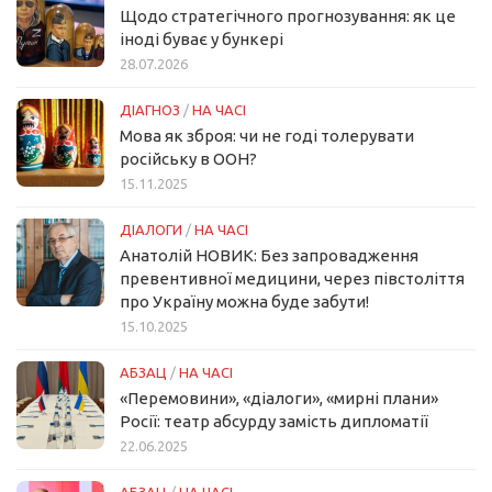
Щодо стратегічного прогнозування: як це
іноді буває у бункері
28.07.2026
ДІАГНОЗ
/
НА ЧАСІ
Мова як зброя: чи не годі толерувати
російську в ООН?
15.11.2025
ДІАЛОГИ
/
НА ЧАСІ
Анатолій НОВИК: Без запровадження
превентивної медицини, через півстоліття
про Україну можна буде забути!
15.10.2025
АБЗАЦ
/
НА ЧАСІ
«Перемовини», «діалоги», «мирні плани»
Росії: театр абсурду замість дипломатії
22.06.2025
АБЗАЦ
/
НА ЧАСІ