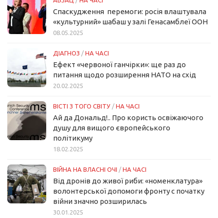
Спаскудження перемоги: росія влаштувала
«культурний» шабаш у залі Генасамблеї ООН
08.05.2025
ДІАГНОЗ
/
НА ЧАСІ
Ефект «червоної ганчірки»: ще раз до
питання щодо розширення НАТО на схід
20.02.2025
ВІСТІ З ТОГО СВІТУ
/
НА ЧАСІ
Ай да Дональд!.. Про користь освіжаючого
душу для вищого європейського
політикуму
18.02.2025
ВІЙНА НА ВЛАСНІ ОЧІ
/
НА ЧАСІ
Від дронів до живої риби: «номенклатура»
волонтерської допомоги фронту с початку
війни значно розширилась
30.01.2025