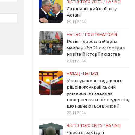
ВІСТІ З ТОГО СВІТУ
/
НА ЧАСІ
Сатанинський шабаш у
Астані
29.11.2024
НА ЧАСІ
/
ПОЛІТАНАТОМІЯ
Росія – доросла «Чорна
мамба», або 21 листопада в
новітній історії людства
23.11.2024
АБЗАЦ
/
НА ЧАСІ
У пошуках «розсудливого
рішення»: український
університет зажадав
повернення своїх студентів,
що навчаються в Японії
22.11.2024
ВІСТІ З ТОГО СВІТУ
/
НА ЧАСІ
Через страх і для