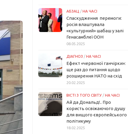
АБЗАЦ
/
НА ЧАСІ
Спаскудження перемоги:
росія влаштувала
«культурний» шабаш у залі
Генасамблеї ООН
08.05.2025
ДІАГНОЗ
/
НА ЧАСІ
Ефект «червоної ганчірки»:
ще раз до питання щодо
розширення НАТО на схід
20.02.2025
ВІСТІ З ТОГО СВІТУ
/
НА ЧАСІ
Ай да Дональд!.. Про
користь освіжаючого душу
для вищого європейського
політикуму
18.02.2025