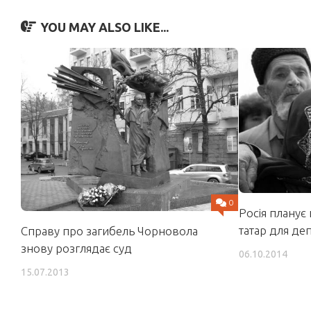
YOU MAY ALSO LIKE...
0
Росія планує
татар для де
Справу про загибель Чорновола
знову розглядає суд
06.10.2014
15.07.2013