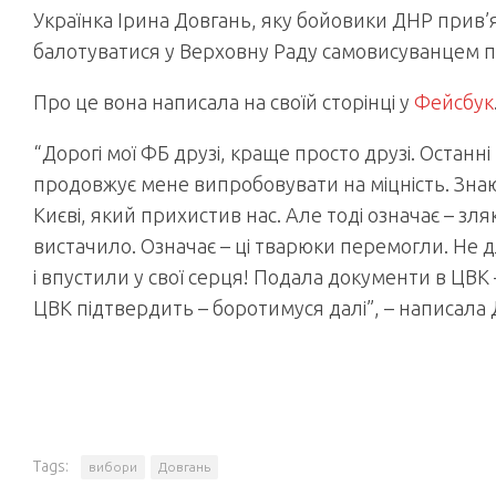
Українка Ірина Довгань, яку бойовики ДНР прив’
балотуватися у Верховну Раду самовисуванцем п
Про це вона написала на своїй сторінці у
Фейсбук
“Дорогі мої ФБ друзі, краще просто друзі. Остан
продовжує мене випробовувати на міцність. Знаю,
Києві, який прихистив нас. Але тоді означає – зл
вистачило. Означає – ці тварюки перемогли. Не д
і впустили у свої серця! Подала документи в ЦВК 
ЦВК підтвердить – боротимуся далі”, – написала 
Tags:
вибори
Довгань