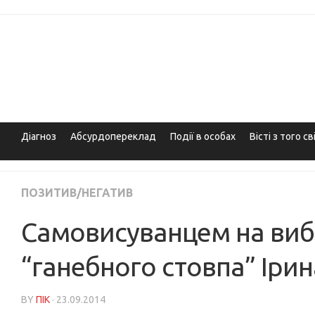
Skip
to
content
Діагноз
Абсурдопереклад
Події в особах
Вісті з того св
ПОЗИТИВ/НЕГАТИВ
Самовисуванцем на вибо
“ганебного стовпа” Іри
BY
ПІК
· 23.09.2014