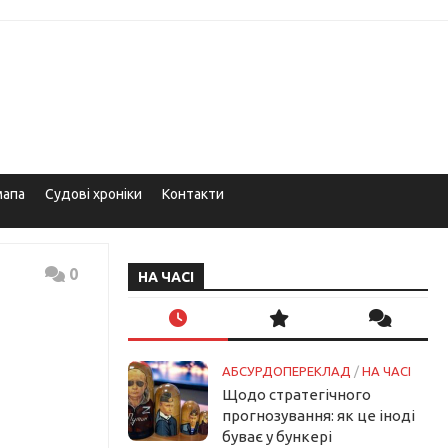
мапа
Судові хроніки
Контакти
0
НА ЧАСІ
АБСУРДОПЕРЕКЛАД
/
НА ЧАСІ
Щодо стратегічного
прогнозування: як це іноді
буває у бункері