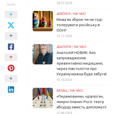
28.07.2026
SHARE
ДІАГНОЗ
/
НА ЧАСІ
Мова як зброя: чи не годі
толерувати російську в
ООН?
15.11.2025
ДІАЛОГИ
/
НА ЧАСІ
Анатолій НОВИК: Без
запровадження
превентивної медицини,
через півстоліття про
Україну можна буде забути!
15.10.2025
АБЗАЦ
/
НА ЧАСІ
«Перемовини», «діалоги»,
«мирні плани» Росії: театр
абсурду замість дипломатії
22.06.2025