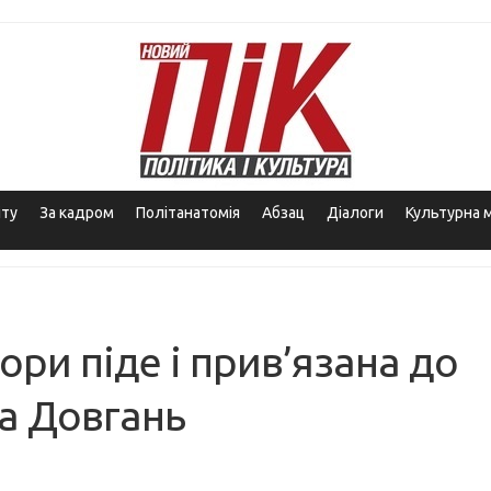
іту
За кадром
Політанатомія
Абзац
Діалоги
Культурна 
ри піде і прив’язана до
на Довгань