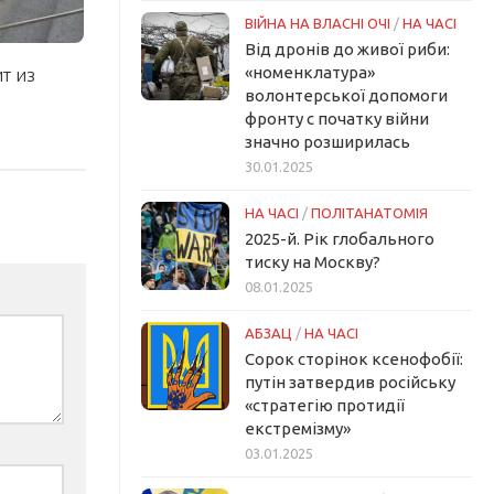
ВІЙНА НА ВЛАСНІ ОЧІ
/
НА ЧАСІ
Від дронів до живої риби:
«номенклатура»
т из
волонтерської допомоги
фронту с початку війни
значно розширилась
30.01.2025
НА ЧАСІ
/
ПОЛІТАНАТОМІЯ
2025-й. Рік глобального
тиску на Москву?
08.01.2025
АБЗАЦ
/
НА ЧАСІ
Сорок сторінок ксенофобії:
путін затвердив російську
«стратегію протидії
екстремізму»
03.01.2025