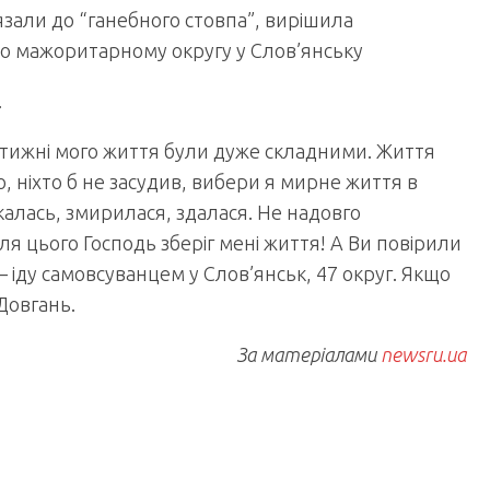
язали до “ганебного стовпа”, вирішила
о мажоритарному округу у Слов’янську
.
ні тижні мого життя були дуже складними. Життя
 ніхто б не засудив, вибери я мирне життя в
якалась, змирилася, здалася. Не надовго
ля цього Господь зберіг мені життя! А Ви повірили
– іду самовсуванцем у Слов’янськ, 47 округ. Якщо
Довгань.
За матеріалами
newsru.ua