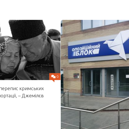
0
 перепис кримських
портації, – Джемілєв