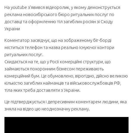
На youtube з’явився відеоролик, у якому демонструється
реклама новосибірського бюро ритуальних послуг по
доставці та оформленню тіл загиблих росіян зі Сходу
України
Коментатор засвідчує, що на зображеному біг-борді
міститься телефон та назва реально існуючої контори
ритуальних послуг.
Скидається на те, що у Росії комерційні структури, що
займаються похоронним бізнесом переживають
комерційний бум. Це обумовлено, вірогідно, дійсно великою
кількістю загиблих найманців та військовослужбовців РФ,
тіла яких треба доставляти з України.
Це підтверджується і депресивним коментарем людини, яка
зняла на відео цю неоднозначну рекламу.