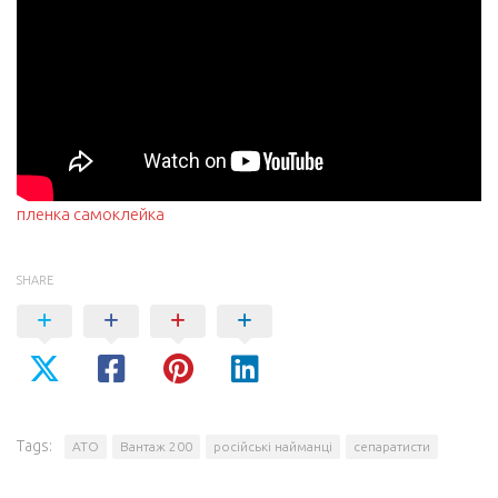
пленка самоклейка
SHARE
Tags:
АТО
Вантаж 200
російські найманці
сепаратисти