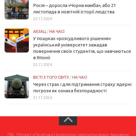
Росія – доросла «Чорна мамба», або 21
листопада в новітній історії людства
23.11.2024
АБЗАЦ
/
НА ЧАСІ
У пошуках «розсудливого рішення»:
український університет зажадав
повернення своїх студентів, що навчаються
в Японії
22.11.2024
ВІСТІ З ТОГО СВІТУ
/
НА ЧАСІ
Через страх і для підтримання страху: ядерні
погрози як ознака безпорадності
21.11.2024
ПІК. Проект «Політика і Культура» започатковано Зиновієм