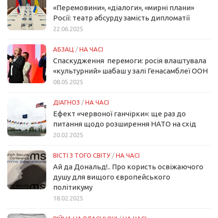
«Перемовини», «діалоги», «мирні плани»
Росії: театр абсурду замість дипломатії
22.06.2025
АБЗАЦ
/
НА ЧАСІ
Спаскудження перемоги: росія влаштувала
«культурний» шабаш у залі Генасамблеї ООН
08.05.2025
ДІАГНОЗ
/
НА ЧАСІ
Ефект «червоної ганчірки»: ще раз до
питання щодо розширення НАТО на схід
20.02.2025
ВІСТІ З ТОГО СВІТУ
/
НА ЧАСІ
Ай да Дональд!.. Про користь освіжаючого
душу для вищого європейського
політикуму
18.02.2025