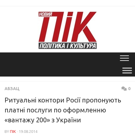
Skip
to
content
АБЗАЦ
0
Ритуальні контори Росії пропонують
платні послуги по оформленню
«вантажу 200» з України
BY
ПІК
· 19.08.2014