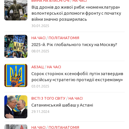
ВІЙНА НА ВЛАСНІ ОЧІ
/
НА ЧАСІ
Від дронів до живої риби: «номенклатура»
волонтерської допомоги фронту с початку
війни значно розширилась
30.01.2025
НА ЧАСІ
/
ПОЛІТАНАТОМІЯ
2025-й. Рік глобального тиску на Москву?
08.01.2025
АБЗАЦ
/
НА ЧАСІ
Сорок сторінок ксенофобії: путін затвердив
російську «стратегію протидії екстремізму»
03.01.2025
ВІСТІ З ТОГО СВІТУ
/
НА ЧАСІ
Сатанинський шабаш у Астані
29.11.2024
НА ЧАСІ
/
ПОЛІТАНАТОМІЯ