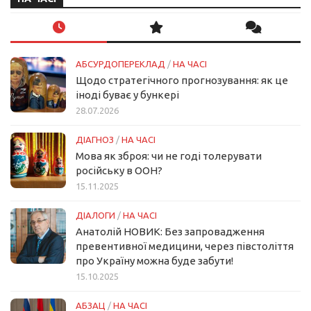
АБСУРДОПЕРЕКЛАД
/
НА ЧАСІ
Щодо стратегічного прогнозування: як це
іноді буває у бункері
28.07.2026
ДІАГНОЗ
/
НА ЧАСІ
Мова як зброя: чи не годі толерувати
російську в ООН?
15.11.2025
ДІАЛОГИ
/
НА ЧАСІ
Анатолій НОВИК: Без запровадження
превентивної медицини, через півстоліття
про Україну можна буде забути!
15.10.2025
АБЗАЦ
/
НА ЧАСІ