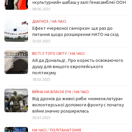
«культурний» шабаш у залі Генасамблеї ООН
08.05.2025
ДІАГНОЗ
/
НА ЧАСІ
Ефект «червоної ганчірки»: ще раз до
питання щодо розширення НАТО на схід
20.02.2025
ВІСТІ З ТОГО СВІТУ
/
НА ЧАСІ
Ай да Дональд!.. Про користь освіжаючого
душу для вищого європейського
політикуму
18.02.2025
ВІЙНА НА ВЛАСНІ ОЧІ
/
НА ЧАСІ
Від дронів до живої риби: «номенклатура»
волонтерської допомоги фронту с початку
війни значно розширилась
30.01.2025
НА ЧАСІ
/
ПОЛІТАНАТОМІЯ