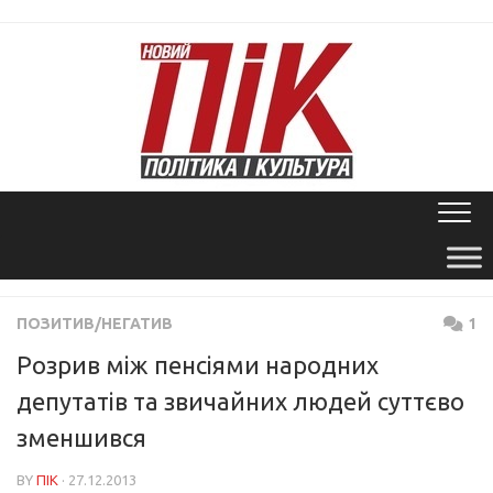
Skip
to
content
ПОЗИТИВ/НЕГАТИВ
1
Розрив між пенсіями народних
депутатів та звичайних людей суттєво
зменшився
BY
ПІК
· 27.12.2013