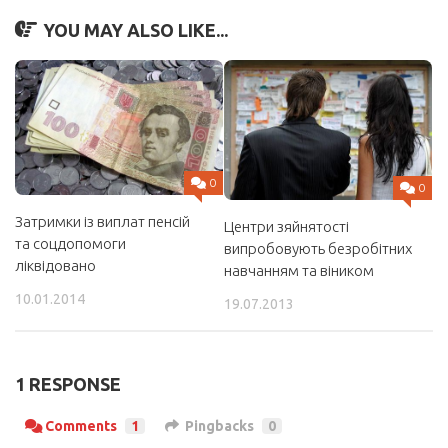
YOU MAY ALSO LIKE...
0
0
Затримки із виплат пенсій
Центри зяйнятості
та соцдопомоги
випробовують безробітних
ліквідовано
навчанням та віником
10.01.2014
19.07.2013
1 RESPONSE
Comments
1
Pingbacks
0