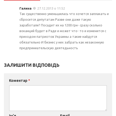
Галина
27.12.2013 о 11:52
Так существенно уменьшилась что хочется заплакать и
сбросится депутатам Разве они даже такую
заработали? Посадит их на 1200 грн- сразу сколько
воканций будет в Раде и может что- то и изменится с
приходом патриотов Украины а такие найдутся
обязательно И бизнес у них забрать как незаконную
предприниательскую деятедьность
ЗАЛИШИТИ ВІДПОВІДЬ
Коментар
*
Ім'я
Email