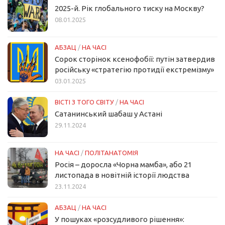
2025-й. Рік глобального тиску на Москву?
08.01.2025
АБЗАЦ
/
НА ЧАСІ
Сорок сторінок ксенофобії: путін затвердив
російську «стратегію протидії екстремізму»
03.01.2025
ВІСТІ З ТОГО СВІТУ
/
НА ЧАСІ
Сатанинський шабаш у Астані
29.11.2024
НА ЧАСІ
/
ПОЛІТАНАТОМІЯ
Росія – доросла «Чорна мамба», або 21
листопада в новітній історії людства
23.11.2024
АБЗАЦ
/
НА ЧАСІ
У пошуках «розсудливого рішення»: