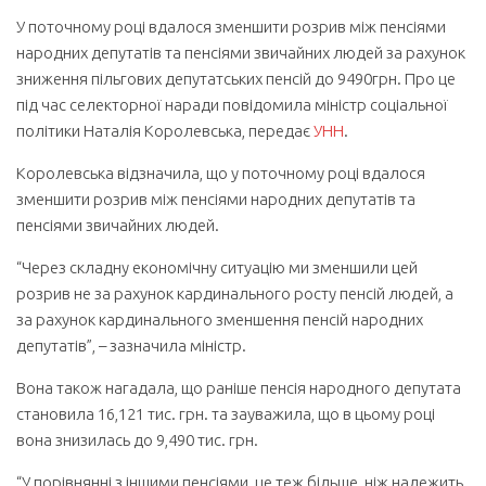
У поточному році вдалося зменшити розрив між пенсіями
народних депутатів та пенсіями звичайних людей за рахунок
зниження пільгових депутатських пенсій до 9490грн.
Про це
під час селекторної наради повідомила міністр соціальної
політики Наталія Королевська, передає
УНН
.
Королевська відзначила, що у поточному році вдалося
зменшити розрив між пенсіями народних депутатів та
пенсіями звичайних людей.
“Через складну економічну ситуацію ми зменшили цей
розрив не за рахунок кардинального росту пенсій людей, а
за рахунок кардинального зменшення пенсій народних
депутатів”, – зазначила міністр.
Вона також нагадала, що раніше пенсія народного депутата
становила 16,121 тис. грн. та зауважила, що в цьому році
вона знизилась до 9,490 тис. грн.
“У порівнянні з іншими пенсіями, це теж більше, ніж належить,