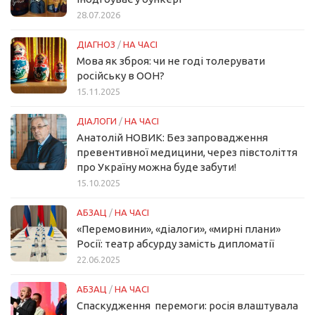
28.07.2026
ДІАГНОЗ
/
НА ЧАСІ
Мова як зброя: чи не годі толерувати
російську в ООН?
15.11.2025
ДІАЛОГИ
/
НА ЧАСІ
Анатолій НОВИК: Без запровадження
превентивної медицини, через півстоліття
про Україну можна буде забути!
15.10.2025
АБЗАЦ
/
НА ЧАСІ
«Перемовини», «діалоги», «мирні плани»
Росії: театр абсурду замість дипломатії
22.06.2025
АБЗАЦ
/
НА ЧАСІ
Спаскудження перемоги: росія влаштувала