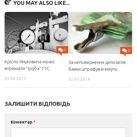
YOU MAY ALSO LIKE...
1
0
Крісло Януковича може
За неповернення депозитів
втримати “труба” ГТС
банки штрафуватимуть
03.06.2013
02.07.2014
ЗАЛИШИТИ ВІДПОВІДЬ
Коментар
*