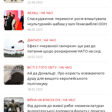
22.06.2025
АБЗАЦ
/
НА ЧАСІ
Спаскудження перемоги: росія влаштувала
«культурний» шабаш у залі Генасамблеї ООН
08.05.2025
ДІАГНОЗ
/
НА ЧАСІ
Ефект «червоної ганчірки»: ще раз до
питання щодо розширення НАТО на схід
20.02.2025
ВІСТІ З ТОГО СВІТУ
/
НА ЧАСІ
Ай да Дональд!.. Про користь освіжаючого
душу для вищого європейського
політикуму
18.02.2025
ВІЙНА НА ВЛАСНІ ОЧІ
/
НА ЧАСІ
Від дронів до живої риби: «номенклатура»
волонтерської допомоги фронту с початку