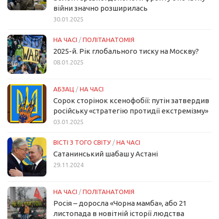
війни значно розширилась
30.01.2025
НА ЧАСІ
/
ПОЛІТАНАТОМІЯ
2025-й. Рік глобального тиску на Москву?
08.01.2025
АБЗАЦ
/
НА ЧАСІ
Сорок сторінок ксенофобії: путін затвердив
російську «стратегію протидії екстремізму»
03.01.2025
ВІСТІ З ТОГО СВІТУ
/
НА ЧАСІ
Сатанинський шабаш у Астані
29.11.2024
НА ЧАСІ
/
ПОЛІТАНАТОМІЯ
Росія – доросла «Чорна мамба», або 21
листопада в новітній історії людства