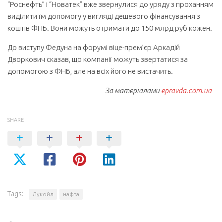
“Роснефть” і “Новатек” вже звернулися до уряду з проханням
виділити їм допомогу у вигляді дешевого фінансування з
коштів ФНБ. Вони можуть отримати до 150 млрд руб кожен.
До виступу Федуна на форумі віце-прем’єр Аркадій
Дворкович сказав, що компанії можуть звертатися за
допомогою з ФНБ, але на всіх його не вистачить.
За матеріалами
epravda.com.ua
SHARE
Tags:
Лукойл
нафта