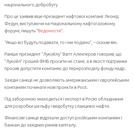
національного добробуту
Про це заявив віце-президент нафтової компанії Леонід
Федун, виступаючи на Національному нафтогазовому
форумі, пишуть “
Ведомости
“.
“Якщо всі будуть подавати, то і ми подамо”, – сказав він.
Раніше президент “Лукойлу” Вагіт Алекперов говорив, що
“Лукойл” грошей ФНБ просити не стане, а в якості підтримки
просив допустити компанію до перерозподілу фонду надр.
Західні санкції не дозволяють американським і європейським
компаніям починати нові проекти в Росії.
Під забороною знаходиться і експорт в Росію обладнання
для розробки шельфу і видобутку сланцевої нафти.
Фінансові санкції відрізали доступ російським компаніям і
банкам до західних ринків капіталу.