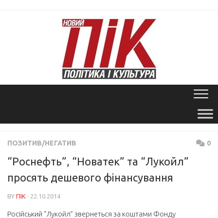
Skip
to
content
ПОЗИТИВ/НЕГАТИВ
0
“Роснефть”, “Новатек” та “Лукойл”
просять дешевого фінансування
BY
ПІК
· 22.10.2014
Російський “Лукойл” звернеться за коштами Фонду