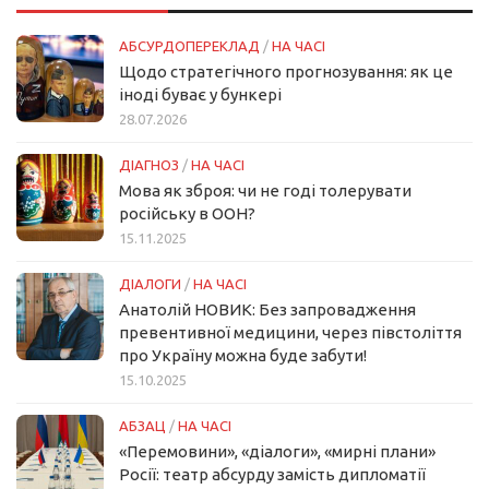
АБСУРДОПЕРЕКЛАД
/
НА ЧАСІ
Щодо стратегічного прогнозування: як це
іноді буває у бункері
28.07.2026
ДІАГНОЗ
/
НА ЧАСІ
Мова як зброя: чи не годі толерувати
російську в ООН?
15.11.2025
ДІАЛОГИ
/
НА ЧАСІ
Анатолій НОВИК: Без запровадження
превентивної медицини, через півстоліття
про Україну можна буде забути!
15.10.2025
АБЗАЦ
/
НА ЧАСІ
«Перемовини», «діалоги», «мирні плани»
Росії: театр абсурду замість дипломатії