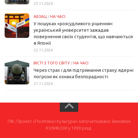
23.11.2024
АБЗАЦ
/
НА ЧАСІ
У пошуках «розсудливого рішення»:
український університет зажадав
повернення своїх студентів, що навчаються
в Японії
22.11.2024
ВІСТІ З ТОГО СВІТУ
/
НА ЧАСІ
Через страх і для підтримання страху: ядерні
погрози як ознака безпорадності
21.11.2024
ПІК. Проект «Політика і Культура» започатковано Зиновієм
КУЛИКОМ у 1999 році.