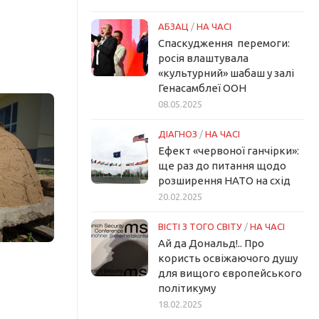
АБЗАЦ
/
НА ЧАСІ
Спаскудження перемоги:
росія влаштувала
«культурний» шабаш у залі
Генасамблеї ООН
08.05.2025
ДІАГНОЗ
/
НА ЧАСІ
Ефект «червоної ганчірки»:
ще раз до питання щодо
розширення НАТО на схід
20.02.2025
ВІСТІ З ТОГО СВІТУ
/
НА ЧАСІ
Ай да Дональд!.. Про
користь освіжаючого душу
для вищого європейського
політикуму
18.02.2025