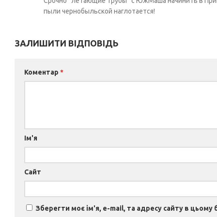
Срочно “летающие трубы” с ЮжМаша начинить в Прип
пыли чернобыльской наглотается!
ЗАЛИШИТИ ВІДПОВІДЬ
Коментар
*
Ім'я
Сайт
Зберегти моє ім'я, e-mail, та адресу сайту в цьому