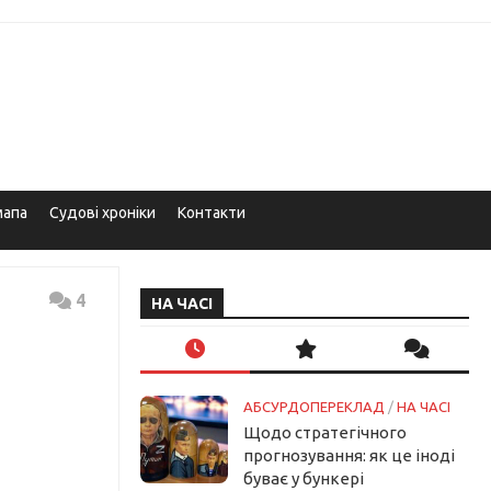
мапа
Судові хроніки
Контакти
4
НА ЧАСІ
АБСУРДОПЕРЕКЛАД
/
НА ЧАСІ
Щодо стратегічного
прогнозування: як це іноді
буває у бункері