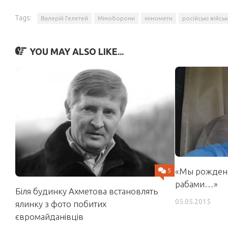
Tags:
Валерій Гелетей
Міноборони
міномети
російські війсь
YOU MAY ALSO LIKE...
«Мы рождены
5
рабами…»
Біля будинку Ахметова встановлять
05.05.2015
ялинку з фото побитих
євромайданівців