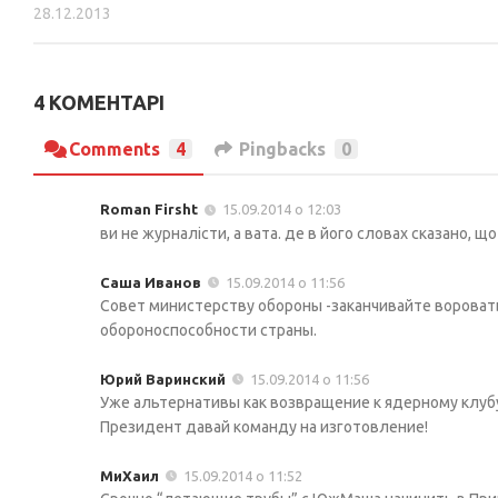
28.12.2013
4 КОМЕНТАРІ
Comments
4
Pingbacks
0
Roman Firsht
15.09.2014 о 12:03
ви не журналісти, а вата. де в його словах сказано, 
Саша Иванов
15.09.2014 о 11:56
Совет министерству обороны -заканчивайте воровать
обороноспособности страны.
Юрий Варинский
15.09.2014 о 11:56
Уже альтернативы как возвращение к ядерному клубу 
Президент давай команду на изготовление!
МиХаил
15.09.2014 о 11:52