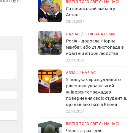
! Вот Путя
ВІСТІ З ТОГО СВІТУ
/
НА ЧАСІ
Сатанинський шабаш у
Астані
29.11.2024
НА ЧАСІ
/
ПОЛІТАНАТОМІЯ
Росія – доросла «Чорна
мамба», або 21 листопада в
новітній історії людства
23.11.2024
АБЗАЦ
/
НА ЧАСІ
У пошуках «розсудливого
рішення»: український
університет зажадав
повернення своїх студентів,
що навчаються в Японії
22.11.2024
ВІСТІ З ТОГО СВІТУ
/
НА ЧАСІ
Через страх і для