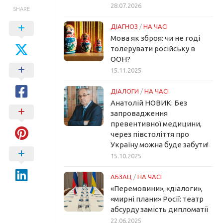
28.07.2026
SHARE
ДІАГНОЗ
/
НА ЧАСІ
Мова як зброя: чи не годі
толерувати російську в
ООН?
15.11.2025
ДІАЛОГИ
/
НА ЧАСІ
Анатолій НОВИК: Без
запровадження
превентивної медицини,
через півстоліття про
Україну можна буде забути!
15.10.2025
АБЗАЦ
/
НА ЧАСІ
«Перемовини», «діалоги»,
«мирні плани» Росії: театр
абсурду замість дипломатії
22.06.2025