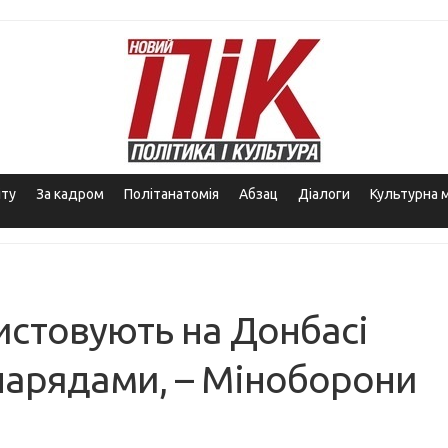
іту
За кадром
Політанатомія
Абзац
Діалоги
Культурна 
ристовують на Донбасі
нарядами, – Міноборони