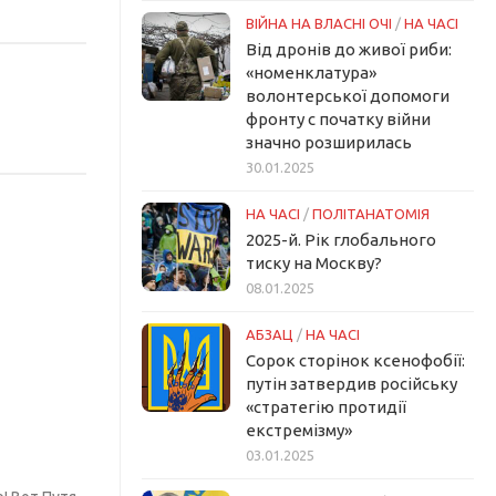
ВІЙНА НА ВЛАСНІ ОЧІ
/
НА ЧАСІ
Від дронів до живої риби:
«номенклатура»
волонтерської допомоги
фронту с початку війни
значно розширилась
30.01.2025
НА ЧАСІ
/
ПОЛІТАНАТОМІЯ
2025-й. Рік глобального
тиску на Москву?
08.01.2025
АБЗАЦ
/
НА ЧАСІ
Сорок сторінок ксенофобії:
путін затвердив російську
«стратегію протидії
екстремізму»
03.01.2025