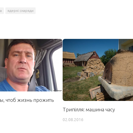
ка
ядерні снаряди
, чтоб жизнь прожить
Трипілля: машина часу
02.08.2016