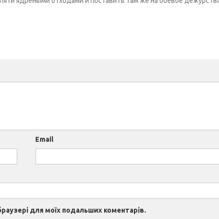
яти ядрёными отходами и поставить там же на боевое дежурство
Email
 браузері для моїх подальших коментарів.