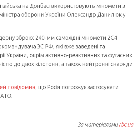
і війська на Донбасі використовують міномети з
міністра оборони України Олександр Данилюк у
ядерну зброю: 240-мм самохідні міномети 2С4
командувача ЗС РФ, які вже заведені та
ії України, окрім активно-реактивних та фугасних
істю до двох кілотонн, а також нейтронні снаряди
тей повідомив
, що Росія погрожує застосувати
 АТО.
За матеріалами
rbc.ua