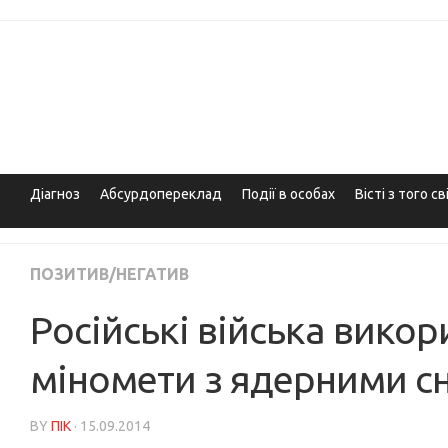
Skip
to
content
Діагноз
Абсурдопереклад
Події в особах
Вісті з того св
ПОЗИТИВ/НЕГАТИВ
Російські війська вико
міномети з ядерними с
BY
ПІК
· 15.09.2014