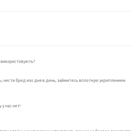
що використовують?
, нести бред изо дня в день, займитесь вплотную укреплением
у нас нет!