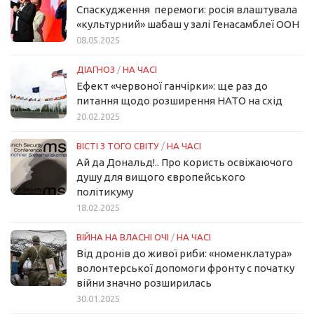
Спаскудження перемоги: росія влаштувала
«культурний» шабаш у залі Генасамблеї ООН
08.05.2025
ДІАГНОЗ
/
НА ЧАСІ
Ефект «червоної ганчірки»: ще раз до
питання щодо розширення НАТО на схід
20.02.2025
ВІСТІ З ТОГО СВІТУ
/
НА ЧАСІ
Ай да Дональд!.. Про користь освіжаючого
душу для вищого європейського
політикуму
18.02.2025
ВІЙНА НА ВЛАСНІ ОЧІ
/
НА ЧАСІ
Від дронів до живої риби: «номенклатура»
волонтерської допомоги фронту с початку
війни значно розширилась
30.01.2025