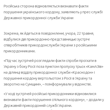
Російська сторона відмовляється визнавати факти
порушення українського кордону, заявляють у прес-службі
Державної прикордонної служби України
Зокрема, як йдеться в повідомленні, учора, 22 травня,
відбулися дві прикордонно-представницькі зустрічі
співробітників прикордонслужби України з російськими
прикордонниками.
«Під час зустрічей розглядали факти спроби проїхати в
Україну з боку Росії поза пунктом пропуску трьох «КамАЗів»
на ділянці відділу прикордонної служби «Краснодон» і
порушення кордону вертольотом з Росії в Україну та
зворотно на Сумщині», – поінформували у відомстві.
«У ході зустрічей російські прикордонники відмовилися
визнавати факти порушення спільного кордону», – додали у
Державній прикордонній службі України.