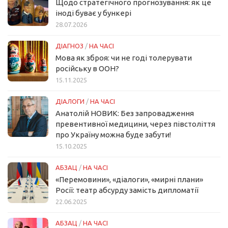
Щодо стратегічного прогнозування: як це
іноді буває у бункері
28.07.2026
ДІАГНОЗ
/
НА ЧАСІ
Мова як зброя: чи не годі толерувати
російську в ООН?
15.11.2025
ДІАЛОГИ
/
НА ЧАСІ
Анатолій НОВИК: Без запровадження
превентивної медицини, через півстоліття
про Україну можна буде забути!
15.10.2025
АБЗАЦ
/
НА ЧАСІ
«Перемовини», «діалоги», «мирні плани»
Росії: театр абсурду замість дипломатії
22.06.2025
АБЗАЦ
/
НА ЧАСІ