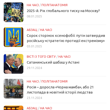
НА ЧАСІ
/
ПОЛІТАНАТОМІЯ
2025-й. Рік глобального тиску на Москву?
08.01.2025
АБЗАЦ
/
НА ЧАСІ
Сорок сторінок ксенофобії: путін затвердив
російську «стратегію протидії екстремізму»
03.01.2025
ВІСТІ З ТОГО СВІТУ
/
НА ЧАСІ
Сатанинський шабаш у Астані
29.11.2024
НА ЧАСІ
/
ПОЛІТАНАТОМІЯ
Росія – доросла «Чорна мамба», або 21
листопада в новітній історії людства
23.11.2024
АБЗАЦ
/
НА ЧАСІ