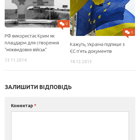
0
0
РФ використає Крим як
плацдарм для створення
Кажуть, Україна підпише з
“міжвидових військ”
ЄС п’ять документів
13.11.2014
18.12.2013
ЗАЛИШИТИ ВІДПОВІДЬ
Коментар
*