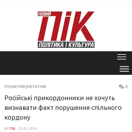
Skip
to
content
ПОЗИТИВ/НЕГАТИВ
0
Російські прикордонники не хочуть
визнавати факт порушення спільного
кордону
BY
ПІК
· 23.05.2014