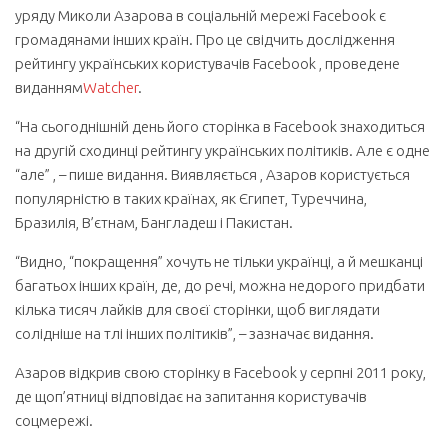
уряду Миколи Азарова в соціальній мережі Facebook є
громадянами інших країн. Про це свідчить дослідження
рейтингу українських користувачів Facebook , проведене
виданням
Watcher
.
“На сьогоднішній день його сторінка в Facebook знаходиться
на другій сходинці рейтингу українських політиків. Але є одне
“але” , – пише видання. Виявляється , Азаров користується
популярністю в таких країнах, як Єгипет, Туреччина,
Бразилія, В’єтнам, Бангладеш і Пакистан.
“Видно, “покращення” хочуть не тільки українці, а й мешканці
багатьох інших країн, де, до речі, можна недорого придбати
кілька тисяч лайків для своєї сторінки, щоб виглядати
солідніше на тлі інших політиків”, – зазначає видання.
Азаров відкрив свою сторінку в Facebook у серпні 2011 року,
де щоп’ятниці відповідає на запитання користувачів
соцмережі.