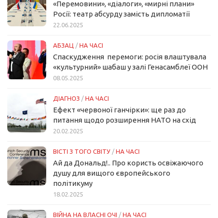
«Перемовини», «діалоги», «мирні плани»
Росії: театр абсурду замість дипломатії
22.06.2025
АБЗАЦ
/
НА ЧАСІ
Спаскудження перемоги: росія влаштувала
«культурний» шабаш у залі Генасамблеї ООН
08.05.2025
ДІАГНОЗ
/
НА ЧАСІ
Ефект «червоної ганчірки»: ще раз до
питання щодо розширення НАТО на схід
20.02.2025
ВІСТІ З ТОГО СВІТУ
/
НА ЧАСІ
Ай да Дональд!.. Про користь освіжаючого
душу для вищого європейського
політикуму
18.02.2025
ВІЙНА НА ВЛАСНІ ОЧІ
/
НА ЧАСІ