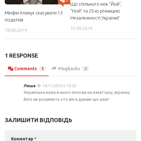
4
Що спільного між “Йой”,
“Ной” та 25-ю річницею
Мінфін планує скасувати 13
Незалежності України?
податків
23.08.2016
18.08.2014
1 RESPONSE
Comments
1
Pingbacks
0
Леша
14.11.2013 о 13:20
Українська мова в нього похожа на азиатську, українці
його не розуміють хто він я думаю що азіат
ЗАЛИШИТИ ВІДПОВІДЬ
Коментар
*