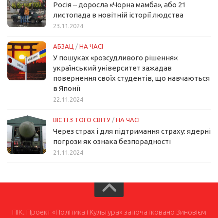
Росія – доросла «Чорна мамба», або 21
листопада в новітній історії людства
23.11.2024
АБЗАЦ
/
НА ЧАСІ
У пошуках «розсудливого рішення»:
український університет зажадав
повернення своїх студентів, що навчаються
в Японії
22.11.2024
ВІСТІ З ТОГО СВІТУ
/
НА ЧАСІ
Через страх і для підтримання страху: ядерні
погрози як ознака безпорадності
21.11.2024
ПІК. Проект «Політика і Культура» започатковано Зиновієм