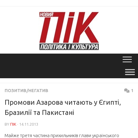
Skip
to
content
ПОЗИТИВ/НЕГАТИВ
1
Промови Азарова читають у Єгипті,
Бразилії та Пакистані
BY
ПІК
· 14.11.2013
Майже третя частина прихильників глави українського