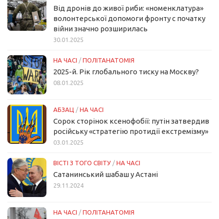
Від дронів до живої риби: «номенклатура»
волонтерської допомоги фронту с початку
війни значно розширилась
30.01.2025
НА ЧАСІ
/
ПОЛІТАНАТОМІЯ
2025-й. Рік глобального тиску на Москву?
08.01.2025
АБЗАЦ
/
НА ЧАСІ
Сорок сторінок ксенофобії: путін затвердив
російську «стратегію протидії екстремізму»
03.01.2025
ВІСТІ З ТОГО СВІТУ
/
НА ЧАСІ
Сатанинський шабаш у Астані
29.11.2024
НА ЧАСІ
/
ПОЛІТАНАТОМІЯ