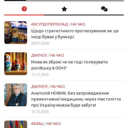
АБСУРДОПЕРЕКЛАД
/
НА ЧАСІ
Щодо стратегічного прогнозування: як це
іноді буває у бункері
28.07.2026
ДІАГНОЗ
/
НА ЧАСІ
Мова як зброя: чи не годі толерувати
російську в ООН?
15.11.2025
ДІАЛОГИ
/
НА ЧАСІ
Анатолій НОВИК: Без запровадження
превентивної медицини, через півстоліття
про Україну можна буде забути!
15.10.2025
АБЗАЦ
/
НА ЧАСІ