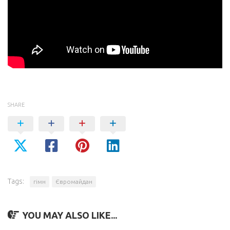
SHARE
Tags:
гімн
Євромайдан
YOU MAY ALSO LIKE...