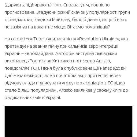
(дарують, підбирають) гімн. Справа, утім, повністю
прогнозована. Згадуючи різкий скачок у популярності групи
«Гринджоли», завдяки Майдану, було б дивно, якщо б ніхто
не зазіхнув на вакантне місце. Вітаємо початківців?
На сервісі YouTube з’явилася пісня «Revolution Ukraine», яка
претендує на звання гімну прихильників євроінтеграції
України – Евромайдана. Автором виступив львівський
виконавець Ростислав Хитряков під псевдо Artisto,
повідомляє ТСН. Пісня була опублікована ще напередодні
Дня Незалежності, але з початком акції протестів через
відмову влади підписувати угоду про асоціацію з ЄС відео
стало більш популярним. Artisto закликав у своєму кліпі до
радикальних змін в Україні.