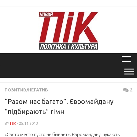
Skip
to
content
ПОЗИТИВ/НЕГАТИВ
2
“Разом нас багато”. Євромайдану
“підбирають” гімн
BY
ПІК
· 25.11.2013
«Свято место пусто не бывает». Євромайдану шукають