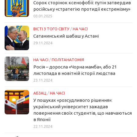
Сорок сторінок ксенофобії: путін затвердив
російську «стратегію протидії екстремізму»
03.01.2025
ВІСТІ З ТОГО СВІТУ
/
НА ЧАСІ
Сатанинський шабаш у Астані
29.11.2024
НА ЧАСІ
/
ПОЛІТАНАТОМІЯ
Росія – доросла «Чорна мамба», або 21
листопада в новітній історії людства
23.11.2024
АБЗАЦ
/
НА ЧАСІ
У пошуках «розсудливого рішення»:
український університет зажадав
повернення своїх студентів, що навчаються
в Японії
22.11.2024