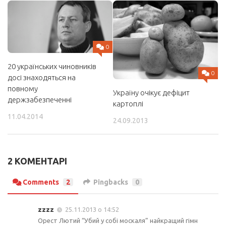
0
20 українських чиновників
0
досі знаходяться на
повному
Україну очікує дефіцит
держзабезпеченні
картоплі
11.04.2014
24.09.2013
2 КОМЕНТАРІ
Comments
2
Pingbacks
0
zzzz
25.11.2013 о 14:52
Орест Лютий “Убий у собі москаля” найкращий гімн