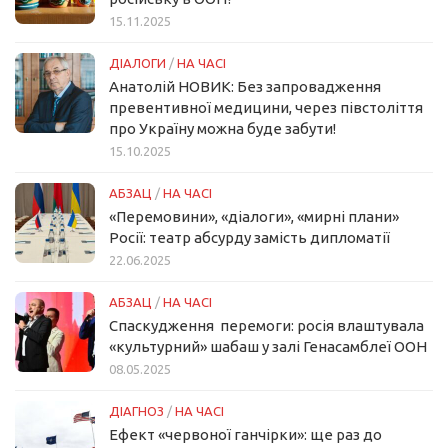
15.11.2025
ДІАЛОГИ
/
НА ЧАСІ
Анатолій НОВИК: Без запровадження
превентивної медицини, через півстоліття
про Україну можна буде забути!
15.10.2025
АБЗАЦ
/
НА ЧАСІ
«Перемовини», «діалоги», «мирні плани»
Росії: театр абсурду замість дипломатії
22.06.2025
АБЗАЦ
/
НА ЧАСІ
Спаскудження перемоги: росія влаштувала
«культурний» шабаш у залі Генасамблеї ООН
08.05.2025
ДІАГНОЗ
/
НА ЧАСІ
Ефект «червоної ганчірки»: ще раз до