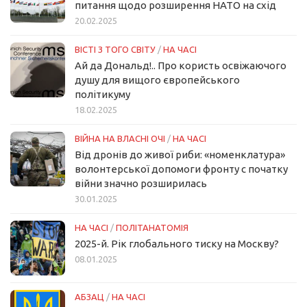
питання щодо розширення НАТО на схід
20.02.2025
ВІСТІ З ТОГО СВІТУ
/
НА ЧАСІ
Ай да Дональд!.. Про користь освіжаючого
душу для вищого європейського
політикуму
18.02.2025
ВІЙНА НА ВЛАСНІ ОЧІ
/
НА ЧАСІ
Від дронів до живої риби: «номенклатура»
волонтерської допомоги фронту с початку
війни значно розширилась
30.01.2025
НА ЧАСІ
/
ПОЛІТАНАТОМІЯ
2025-й. Рік глобального тиску на Москву?
08.01.2025
АБЗАЦ
/
НА ЧАСІ