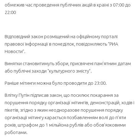
обмежив час проведення публічних акцій в країні з 07:00 до
22:00
Відповідний закон розміщений на офіційному порталі
правової інформації в понеділок, повідомляють “РИА
Новости”.
Винятки становитимуть збори, присвячені пам’ятним датам
або публічні заходи “культурного змісту”.
Раніше мітинги можна було проводити до 23:00.
Влітку Путін підписав закон, що посилює покарання за
порушення порядку організації мітингів, демонстрацій, ходів і
пікетів, згідно з яким неодноразове порушення порядку
організації мітингу карається позбавленням волі до п’яти
років, штрафом до 1 мільйона рублів або обов’язковими
роботами.