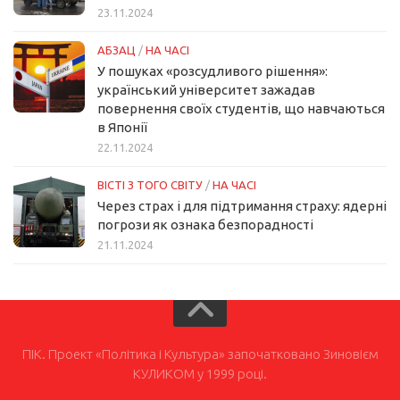
23.11.2024
АБЗАЦ
/
НА ЧАСІ
У пошуках «розсудливого рішення»:
український університет зажадав
повернення своїх студентів, що навчаються
в Японії
22.11.2024
ВІСТІ З ТОГО СВІТУ
/
НА ЧАСІ
Через страх і для підтримання страху: ядерні
погрози як ознака безпорадності
21.11.2024
ПІК. Проект «Політика і Культура» започатковано Зиновієм
КУЛИКОМ у 1999 році.