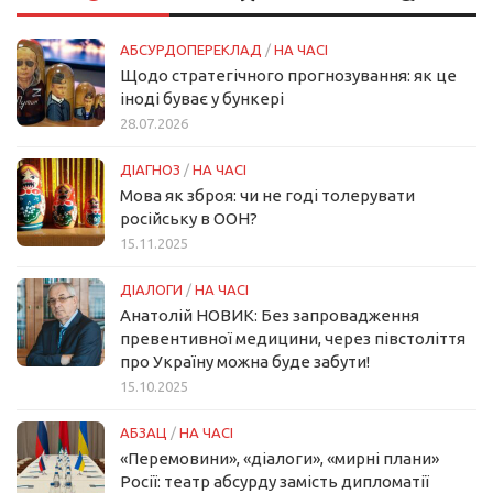
АБСУРДОПЕРЕКЛАД
/
НА ЧАСІ
Щодо стратегічного прогнозування: як це
іноді буває у бункері
28.07.2026
ДІАГНОЗ
/
НА ЧАСІ
Мова як зброя: чи не годі толерувати
російську в ООН?
15.11.2025
ДІАЛОГИ
/
НА ЧАСІ
Анатолій НОВИК: Без запровадження
превентивної медицини, через півстоліття
про Україну можна буде забути!
15.10.2025
АБЗАЦ
/
НА ЧАСІ
«Перемовини», «діалоги», «мирні плани»
Росії: театр абсурду замість дипломатії