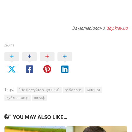
За матеріалами
day.kiev.ua
SHARE
Tags:
"Не жартуйте з Путіним"
заборона
мітинги
публічні акції
штраф
YOU MAY ALSO LIKE...