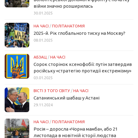
війни значно розширилась
30.01.2025
НА ЧАСІ
/
ПОЛІТАНАТОМІЯ
2025-й. Рік глобального тиску на Москву?
08.01.2025
АБЗАЦ
/
НА ЧАСІ
Сорок сторінок ксенофобії: путін затвердив
російську «стратегію протидії екстремізму»
03.01.2025
ВІСТІ З ТОГО СВІТУ
/
НА ЧАСІ
Сатанинський шабаш у Астані
29.11.2024
НА ЧАСІ
/
ПОЛІТАНАТОМІЯ
Росія – доросла «Чорна мамба», або 21
листопада в новітній історії людства