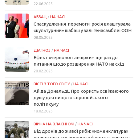
22.06.2025
АБЗАЦ
/
НА ЧАСІ
Спаскудження перемоги: росія влаштувала
«культурний» шабаш у залі Генасамблеї ООН
08.05.2025
ДІАГНОЗ
/
НА ЧАСІ
Ефект «червоної ганчірки»: ще раз до
питання щодо розширення НАТО на схід
20.02.2025
ВІСТІ З ТОГО СВІТУ
/
НА ЧАСІ
Ай да Дональд!.. Про користь освіжаючого
душу для вищого європейського
політикуму
18.02.2025
ВІЙНА НА ВЛАСНІ ОЧІ
/
НА ЧАСІ
Від дронів до живої риби: «номенклатура»
волонтерської допомоги фронту с початку