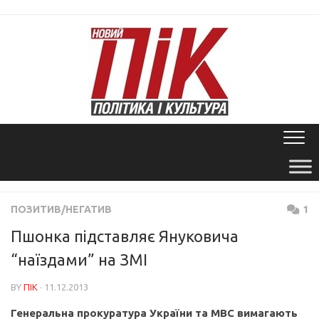
Skip
to
content
ПОЗИТИВ/НЕГАТИВ
1
Пшонка підставляє Януковича
“наїздами” на ЗМІ
BY
ПІК
· 11.12.2013
Генеральна прокуратура України та МВС вимагають