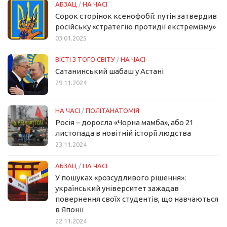
АБЗАЦ
/
НА ЧАСІ
Сорок сторінок ксенофобії: путін затвердив
російську «стратегію протидії екстремізму»
03.01.2025
ВІСТІ З ТОГО СВІТУ
/
НА ЧАСІ
Сатанинський шабаш у Астані
29.11.2024
НА ЧАСІ
/
ПОЛІТАНАТОМІЯ
Росія – доросла «Чорна мамба», або 21
листопада в новітній історії людства
23.11.2024
АБЗАЦ
/
НА ЧАСІ
У пошуках «розсудливого рішення»:
український університет зажадав
повернення своїх студентів, що навчаються
в Японії
22.11.2024