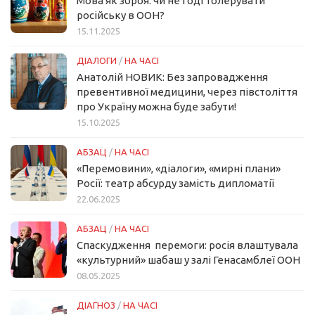
Мова як зброя: чи не годі толерувати
російську в ООН?
15.11.2025
ДІАЛОГИ
/
НА ЧАСІ
Анатолій НОВИК: Без запровадження
превентивної медицини, через півстоліття
про Україну можна буде забути!
15.10.2025
АБЗАЦ
/
НА ЧАСІ
«Перемовини», «діалоги», «мирні плани»
Росії: театр абсурду замість дипломатії
22.06.2025
АБЗАЦ
/
НА ЧАСІ
Спаскудження перемоги: росія влаштувала
«культурний» шабаш у залі Генасамблеї ООН
08.05.2025
ДІАГНОЗ
/
НА ЧАСІ