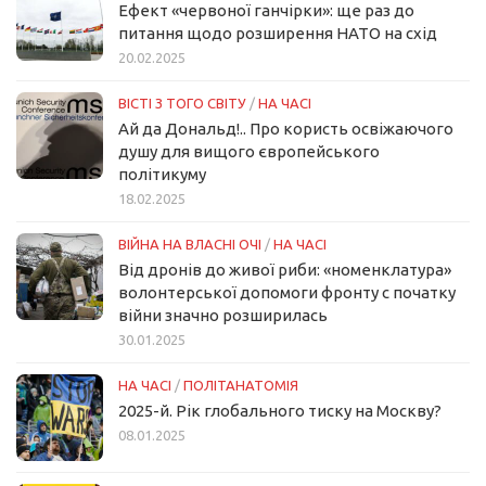
Ефект «червоної ганчірки»: ще раз до
питання щодо розширення НАТО на схід
20.02.2025
ВІСТІ З ТОГО СВІТУ
/
НА ЧАСІ
Ай да Дональд!.. Про користь освіжаючого
душу для вищого європейського
політикуму
18.02.2025
ВІЙНА НА ВЛАСНІ ОЧІ
/
НА ЧАСІ
Від дронів до живої риби: «номенклатура»
волонтерської допомоги фронту с початку
війни значно розширилась
30.01.2025
НА ЧАСІ
/
ПОЛІТАНАТОМІЯ
2025-й. Рік глобального тиску на Москву?
08.01.2025