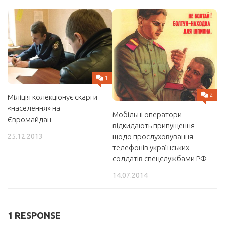
1
2
Міліція колекціонує скарги
«населення» на
Мобільні оператори
Євромайдан
відкидають припущення
щодо прослуховування
25.12.2013
телефонів українських
солдатів спецслужбами РФ
14.07.2014
1 RESPONSE