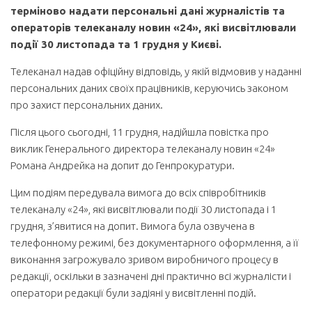
терміново надати персональні дані журналістів та
операторів телеканалу новин «24», які висвітлювали
події 30 листопада та 1 грудня у Києві.
Телеканал надав офіційну відповідь, у якій відмовив у наданні
персональних даних своїх працівників, керуючись законом
про захист персональних даних.
Після цього сьогодні, 11 грудня, надійшла повістка про
виклик Генерального директора телеканалу новин «24»
Романа Андрейка на допит до Генпрокуратури.
Цим подіям передувала вимога до всіх співробітників
телеканалу «24», які висвітлювали події 30 листопада і 1
грудня, з’явитися на допит. Вимога була озвучена в
телефонному режимі, без документарного оформлення, а її
виконання загрожувало зривом виробничого процесу в
редакції, оскільки в зазначені дні практично всі журналісти і
оператори редакції були задіяні у висвітленні подій.