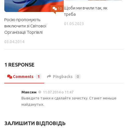
Щоби ми вчили так, як
10
треба
Росію пропонують
01.05.2023
виключити зі Світової
Організації Торгівлі
03.04.2014
1 RESPONSE
Comments
1
Pingbacks
0
Максим
11.07.2014 о 11:47
Выведите танки и сделайте зачистку. Станет меньше
майданутых.
ЗАЛИШИТИ ВІДПОВІДЬ