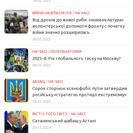
18.02.2025
ВІЙНА НА ВЛАСНІ ОЧІ
/
НА ЧАСІ
Від дронів до живої риби: «номенклатура»
волонтерської допомоги фронту с початку
війни значно розширилась
30.01.2025
НА ЧАСІ
/
ПОЛІТАНАТОМІЯ
2025-й. Рік глобального тиску на Москву?
08.01.2025
АБЗАЦ
/
НА ЧАСІ
Сорок сторінок ксенофобії: путін затвердив
російську «стратегію протидії екстремізму»
03.01.2025
ВІСТІ З ТОГО СВІТУ
/
НА ЧАСІ
Сатанинський шабаш у Астані
29.11.2024