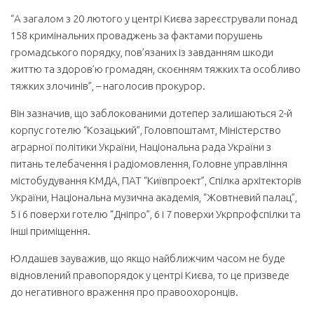
“А загалом з 20 лютого у центрі Києва зареєстрували понад
158 кримінальних проваджень за фактами порушень
громадського порядку, пов’язаних із завданням шкоди
життю та здоров’ю громадян, скоєнням тяжких та особливо
тяжких злочинів”, – наголосив прокурор.
Він зазначив, що заблокованими дотепер залишаються 2-й
корпус готелю “Козацький”, Головпоштамт, Міністерство
аграрної політики України, Національна рада України з
питань телебачення і радіомовлення, Головне управління
містобудування КМДА, ПАТ “Київпроект”, Спілка архітекторів
України, Національна музична академія, “Жовтневий палац”,
5 і 6 поверхи готелю “Дніпро”, 6 і 7 поверхи Укрпрофспілки та
інші приміщення.
Юлдашев зауважив, що якщо найближчим часом не буде
відновлений правопорядок у центрі Києва, то це призведе
до негативного враження про правоохоронців.