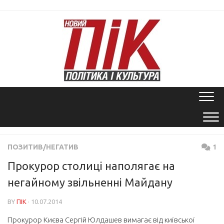
Skip
to
content
ПОЗИТИВ/НЕГАТИВ
1
Прокурор столиці наполягає на
негайному звільненні Майдану
BY
ПІК
· 10.07.2014
Прокурор Києва Сергій Юлдашев вимагає від київської