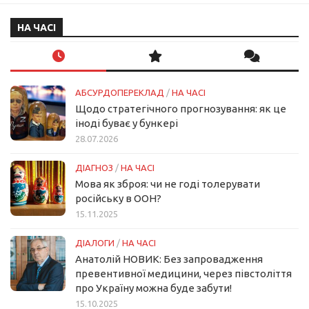
НА ЧАСІ
АБСУРДОПЕРЕКЛАД
/
НА ЧАСІ
Щодо стратегічного прогнозування: як це
іноді буває у бункері
28.07.2026
ДІАГНОЗ
/
НА ЧАСІ
Мова як зброя: чи не годі толерувати
російську в ООН?
15.11.2025
ДІАЛОГИ
/
НА ЧАСІ
Анатолій НОВИК: Без запровадження
превентивної медицини, через півстоліття
про Україну можна буде забути!
15.10.2025