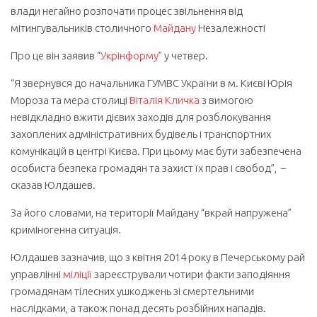
влади негайно розпочати процес звільнення від
мітингувальників столичного
Майдану
Незалежності
Про це він заявив “
Укрінформу
” у четвер.
“Я звернувся до начальника ГУМВС України в м. Києві Юрія
Мороза та мера столиці
Віталія Кличка
з вимогою
невідкладно вжити дієвих заходів для розблокування
захоплених адміністративних будівель і транспортних
комунікацій в центрі Києва. При цьому має бути забезпечена
особиста безпека громадян та захист їх прав і свобод”, –
сказав Юлдашев.
За його словами, на території Майдану “вкрай напружена”
криміногенна ситуація.
Юлдашев зазначив, що з квітня 2014 року в Печерському рай
управлінні
міліції
зареєстрували чотири факти заподіяння
громадянам тілесних ушкоджень зі смертельними
наслідками, а також понад десять розбійних нападів.