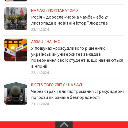
НА ЧАСІ
/
ПОЛІТАНАТОМІЯ
Росія – доросла «Чорна мамба», або 21
листопада в новітній історії людства
23.11.2024
АБЗАЦ
/
НА ЧАСІ
У пошуках «розсудливого рішення»:
український університет зажадав
повернення своїх студентів, що навчаються
в Японії
22.11.2024
ВІСТІ З ТОГО СВІТУ
/
НА ЧАСІ
Через страх і для підтримання страху: ядерні
погрози як ознака безпорадності
21.11.2024