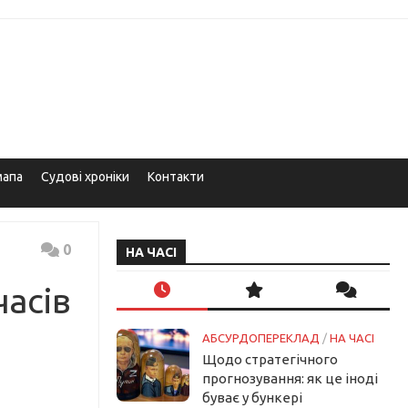
мапа
Судові хроніки
Контакти
0
НА ЧАСІ
часів
АБСУРДОПЕРЕКЛАД
/
НА ЧАСІ
Щодо стратегічного
прогнозування: як це іноді
буває у бункері