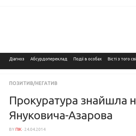
Skip
to
content
Діагноз
Абсурдопереклад
Події в особах
Вісті з того св
ПОЗИТИВ/НЕГАТИВ
Прокуратура знайшла не
Януковича-Азарова
BY
ПІК
· 24.04.2014