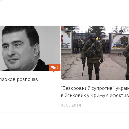
5
Марков розпочав
“Безкровний супротив” украї
військових у Криму є ефекти
05.03.2014