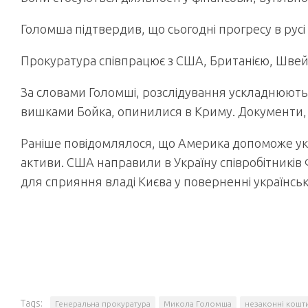
Голомша підтвердив, що сьогодні прогресу в русі
Прокуратура співпрацює з США, Британією, Швей
За словами Голомші, розслідування ускладнюютьс
вишками Бойка, опинилися в Криму. Документи, по
Раніше повідомлялося, що Америка допоможе укр
активи. США направили в Україну співробітників Ф
для сприяння владі Києва у поверненні українськ
Tags:
Генеральна прокуратура
Микола Голомша
незаконні кошт