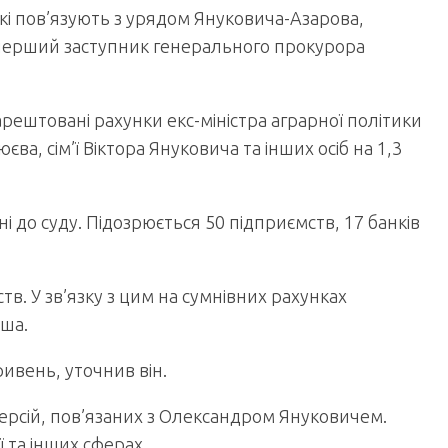
кі пов’язують з урядом Януковича-Азарова,
 перший заступник генерального прокурора
рештовані рахунки екс-міністра аграрної політики
а, сім’ї Віктора Януковича та інших осіб на 1,3
і до суду. Підозрюється 50 підприємств, 17 банків
тв. У зв’язку з цим на сумнівних рахунках
мша.
ривень, уточнив він.
версій, пов’язаних з Олександром Януковичем.
ї та інших сферах.