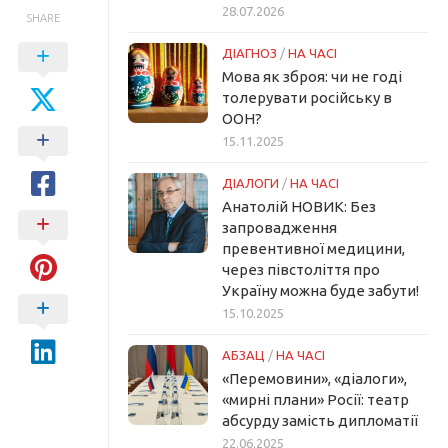
28.07.2026
SHARE
ДІАГНОЗ
/
НА ЧАСІ
Мова як зброя: чи не годі
толерувати російську в
ООН?
15.11.2025
ДІАЛОГИ
/
НА ЧАСІ
Анатолій НОВИК: Без
запровадження
превентивної медицини,
через півстоліття про
Україну можна буде забути!
15.10.2025
АБЗАЦ
/
НА ЧАСІ
«Перемовини», «діалоги»,
«мирні плани» Росії: театр
абсурду замість дипломатії
22.06.2025