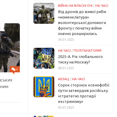
ВІЙНА НА ВЛАСНІ ОЧІ
/
НА ЧАСІ
Від дронів до живої риби:
«номенклатура»
волонтерської допомоги
фронту с початку війни
значно розширилась
30.01.2025
НА ЧАСІ
/
ПОЛІТАНАТОМІЯ
2025-й. Рік глобального
тиску на Москву?
08.01.2025
6
АБЗАЦ
/
НА ЧАСІ
нських
Сорок сторінок ксенофобії:
вним
путін затвердив російську
«стратегію протидії
екстремізму»
03.01.2025