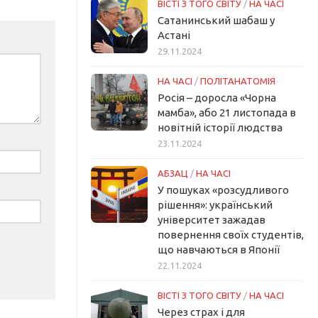
ВІСТІ З ТОГО СВІТУ
/
НА ЧАСІ
Сатанинський шабаш у
Астані
29.11.2024
НА ЧАСІ
/
ПОЛІТАНАТОМІЯ
Росія – доросла «Чорна
мамба», або 21 листопада в
новітній історії людства
23.11.2024
АБЗАЦ
/
НА ЧАСІ
У пошуках «розсудливого
рішення»: український
університет зажадав
повернення своїх студентів,
що навчаються в Японії
22.11.2024
ВІСТІ З ТОГО СВІТУ
/
НА ЧАСІ
Через страх і для