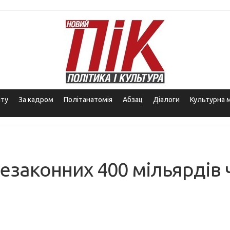
іту
За кадром
Політанатомія
Абзац
Діалоги
Культурна 
законних 400 мільярдів 