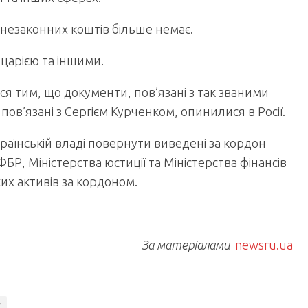
 незаконних коштів більше немає.
царією та іншими.
я тим, що документи, пов’язані з так званими
в’язані з Сергієм Курченком, опинилися в Росії.
аїнській владі повернути виведені за кордон
БР, Міністерства юстиції та Міністерства фінансів
их активів за кордоном.
За матеріалами
newsru.ua
и