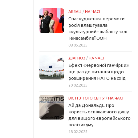
АБЗАЦ
/
НА ЧАСІ
Спаскудження перемоги:
росія влаштувала
«культурний» шабаш у залі
Генасамблеї ООН
08.05.2025
ДІАГНОЗ
/
НА ЧАСІ
Ефект «червоної ганчірки»:
ще раз до питання щодо
розширення НАТО на схід
20.02.2025
ВІСТІ З ТОГО СВІТУ
/
НА ЧАСІ
Ай да Дональд!.. Про
користь освіжаючого душу
для вищого європейського
політикуму
18.02.2025