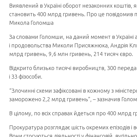
Виявлений в Україні оборот незаконних коштів, я
становить 400 млрд гривень. Про це повідомив
Микола Голомша
За словами Голомши, на даний момент в Україні а
і продовольства Миколи Присяжнюка, Андрія Клюєв
млрд гривень, 9,6 млн гривень, 214 тисяч євро.
Відкрито близько тисячі виробництв, 300 передан
і 33 фізособи.
“Злочинні схеми зафіксовані в кожному з міністерс
заморожено 2,2 млрд гривень”, – зазначив Голо
В цілому, по всіх справах йдеться про 400 млрд г
Прокуратура розглядає шість окремих епізодів і 
Вони стосуються діяльності у фінансовій, вугільно