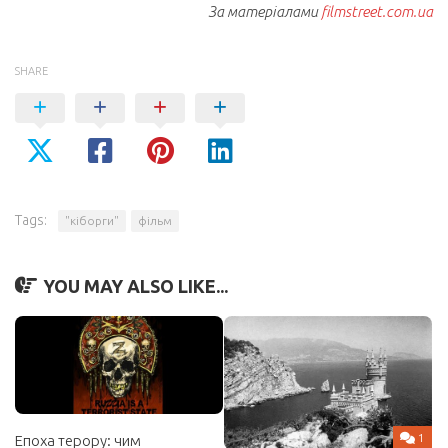
За матеріалами
filmstreet.com.ua
SHARE
Tags:
"кіборги"
фільм
YOU MAY ALSO LIKE...
1
Епоха терору: чим