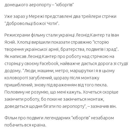
донецького аеропорту – “кіборгів”
Уже зараз у Мережі представлені два трейлери стрічки
“Добровольці Божої Чоти”.
Режисерами фільму стали українці Леонід Кантер та Іван
Ясній. Хлопці вирішили показати справжню “історію
творення української армії, братерства, подвигів і зрад”.
Як написав Леонід Кантер про роботу над стрічкою на
сторінці у своєму Facebook, найважче дається дорога зі студії
додому. “Люди, машини, метро, маршрутки і я в цьому
коловороті загублений, щоразу після монтажу
пришиблений, знову під враженням від того пекла.
Половину не розумію, що мені кажуть. Хочеться скоріше
закінчити роботу, бо поки не закінчиться монтаж,
доведеться щодня бігати по аеропорту”, – зазначив він.
Фільм про подвиги легендарних “кіборгів” незабаром
побачить вся країна.