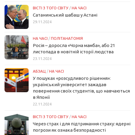
ВІСТІ З ТОГО СВІТУ
/
НА ЧАСІ
Сатанинський шабаш у Астані
29.11.2024
НА ЧАСІ
/
ПОЛІТАНАТОМІЯ
Росія – доросла «Чорна мамба», або 21
листопада в новітній історії людства
23.11.2024
АБЗАЦ
/
НА ЧАСІ
У пошуках «розсудливого рішення»:
український університет зажадав
повернення своїх студентів, що навчаються
в Японії
22.11.2024
ВІСТІ З ТОГО СВІТУ
/
НА ЧАСІ
Через страх і для підтримання страху: ядерні
погрози як ознака безпорадності