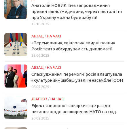
Анатолій НОВИК: Без запровадження
превентивної медицини, через півстоліття
про Україну можна буде забути!
15.10.2025
АБЗАЦ
/
НА ЧАСІ
«Перемовини», «діалоги», «мирні плани»
Росії: театр абсурду замість дипломатії
22.06.2025
АБЗАЦ
/
НА ЧАСІ
Спаскудження перемоги: росія влаштувала
«культурний» шабаш у залі Генасамблеї ООН
08.05.2025
ДІАГНОЗ
/
НА ЧАСІ
Ефект «червоної ганчірки»: ще раз до
питання щодо розширення НАТО на схід
20.02.2025