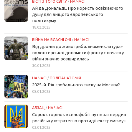
ВІСТІ З ТОГО СВІТУ
/
НА ЧАСІ
Ай да Дональд!.. Про користь освіжаючого
душу для вищого європейського
політикуму
18.02.2025
ВІЙНА НА ВЛАСНІ ОЧІ
/
НА ЧАСІ
Від дронів до живої риби: «номенклатура»
волонтерської допомоги фронту с початку
війни значно розширилась
30.01.2025
НА ЧАСІ
/
ПОЛІТАНАТОМІЯ
2025-й. Рік глобального тиску на Москву?
08.01.2025
АБЗАЦ
/
НА ЧАСІ
Сорок сторінок ксенофобії: путін затвердив
російську «стратегію протидії екстремізму»
03.01.2025