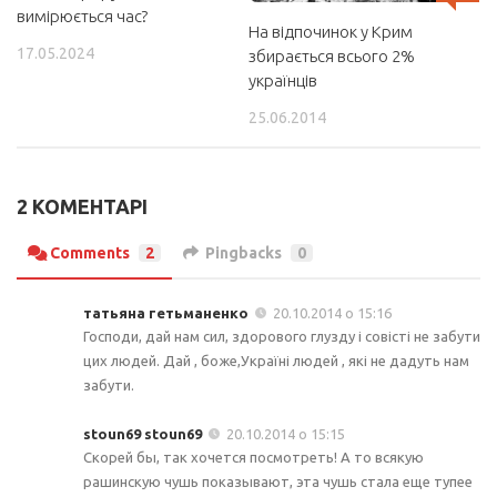
вимірюється час?
На відпочинок у Крим
17.05.2024
збирається всього 2%
українців
25.06.2014
2 КОМЕНТАРІ
Comments
2
Pingbacks
0
татьяна гетьманенко
20.10.2014 о 15:16
Господи, дай нам сил, здорового глузду і совісті не забути
цих людей. Дай , боже,Україні людей , які не дадуть нам
забути.
stoun69 stoun69
20.10.2014 о 15:15
Скорей бы, так хочется посмотреть! А то всякую
рашинскую чушь показывают, эта чушь стала еще тупее