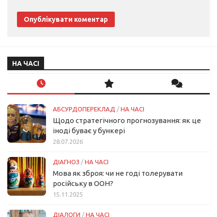
НА ЧАСІ
АБСУРДОПЕРЕКЛАД
/
НА ЧАСІ
Щодо стратегічного прогнозування: як це
іноді буває у бункері
28.07.2026
ДІАГНОЗ
/
НА ЧАСІ
Мова як зброя: чи не годі толерувати
російську в ООН?
15.11.2025
ДІАЛОГИ
/
НА ЧАСІ