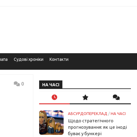
мапа
Судові хроніки
Контакти
0
НА ЧАСІ
АБСУРДОПЕРЕКЛАД
/
НА ЧАСІ
Щодо стратегічного
прогнозування: як це іноді
буває у бункері