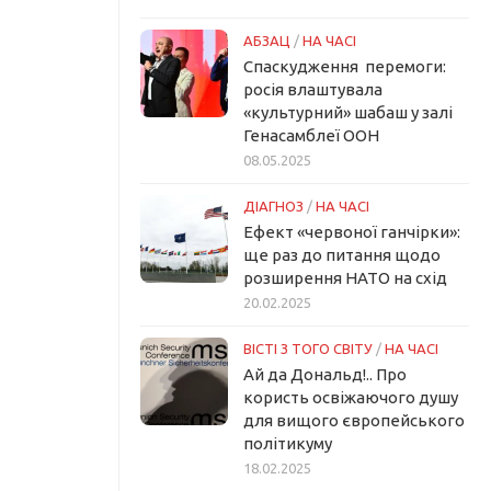
АБЗАЦ
/
НА ЧАСІ
Спаскудження перемоги:
росія влаштувала
«культурний» шабаш у залі
Генасамблеї ООН
08.05.2025
ДІАГНОЗ
/
НА ЧАСІ
Ефект «червоної ганчірки»:
ще раз до питання щодо
розширення НАТО на схід
20.02.2025
ВІСТІ З ТОГО СВІТУ
/
НА ЧАСІ
Ай да Дональд!.. Про
користь освіжаючого душу
для вищого європейського
політикуму
18.02.2025