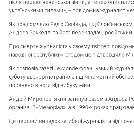
після першої чеченської війни, а тепер опинилися
українськими силами», – повідомив журналіст нез
Як повідомляло Радіо Свобода, під Слов’янськом 
Андреа Роккеллі та його перекладач, російськи
Про смерть журналіста у своєму твіттері повід
народної республіки», згодом це підтвердило Мін
Як розповів газеті Le Monde французький журналіс
суботу ввечері потрапила під мінометний обстріл 
поранено в ноги від вибуху міни.
Андрій Миронов, який загинув разом з Андреа Ро
організації «Меморіал», а в 1990-х роках працював
Це перший випадок загибелі журналіста від почат