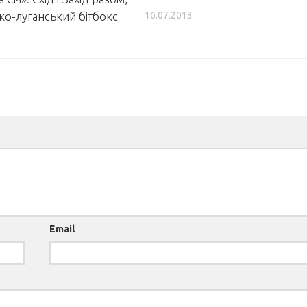
16.07.2013
ко-луганський бітбокс
Email