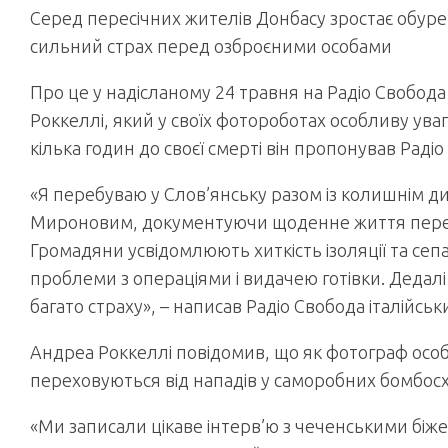
Серед пересічних жителів Донбасу зростає обурен
сильний страх перед озброєними особами
Про це у надісланому 24 травня на Радіо Свобода
Роккеллі, який у своїх фотороботах особливу ув
кілька годин до своєї смерті він пропонував Раді
«Я перебуваю у Слов’янську разом із колишнім д
Мироновим, документуючи щоденне життя перес
Громадяни усвідомлюють хиткість ізоляції та сепа
проблеми з операціями і видачею готівки. Дедалі
багато страху», – написав Радіо Свобода італійськ
Андреа Роккеллі повідомив, що як фотограф особ
переховуються від нападів у саморобних бомбосх
«Ми записали цікаве інтерв’ю з чеченськими біж