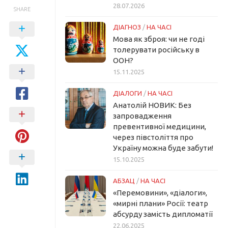
28.07.2026
SHARE
ДІАГНОЗ
/
НА ЧАСІ
Мова як зброя: чи не годі
толерувати російську в
ООН?
15.11.2025
ДІАЛОГИ
/
НА ЧАСІ
Анатолій НОВИК: Без
запровадження
превентивної медицини,
через півстоліття про
Україну можна буде забути!
15.10.2025
АБЗАЦ
/
НА ЧАСІ
«Перемовини», «діалоги»,
«мирні плани» Росії: театр
абсурду замість дипломатії
22.06.2025