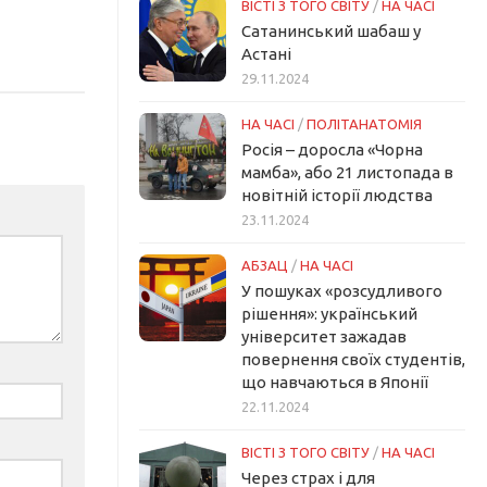
ВІСТІ З ТОГО СВІТУ
/
НА ЧАСІ
Сатанинський шабаш у
Астані
29.11.2024
НА ЧАСІ
/
ПОЛІТАНАТОМІЯ
Росія – доросла «Чорна
мамба», або 21 листопада в
новітній історії людства
23.11.2024
АБЗАЦ
/
НА ЧАСІ
У пошуках «розсудливого
рішення»: український
університет зажадав
повернення своїх студентів,
що навчаються в Японії
22.11.2024
ВІСТІ З ТОГО СВІТУ
/
НА ЧАСІ
Через страх і для