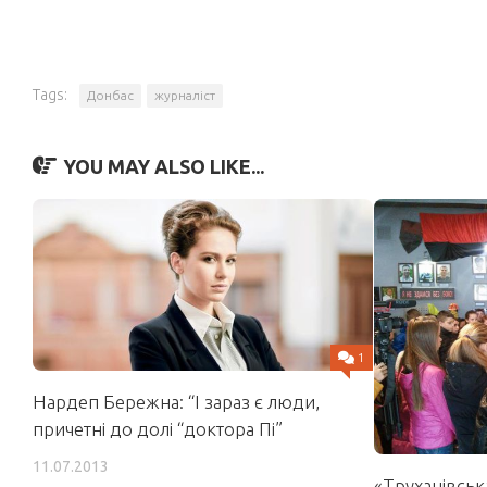
Tags:
Донбас
журналіст
YOU MAY ALSO LIKE...
1
Нардеп Бережна: “І зараз є люди,
причетні до долі “доктора Пі”
11.07.2013
«Труханівська