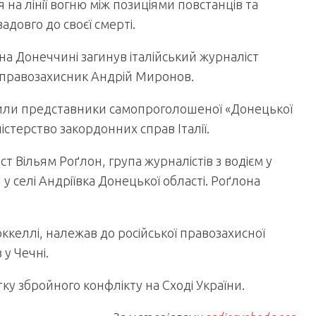
 на лінії вогню між позиціями повстанців та
адовго до своєї смерті.
на Донеччині загинув італійський журналіст
й правозахисник Андрій Миронов.
омили представники самопроголошеної «Донецької
істерство закордонних справ Італії.
т Вільям Роґлон, група журналістів з водієм у
у селі Андріївка Донецької області. Роґлона
ккеллі, належав до російської правозахисної
 у Чечні.
ку збройного конфлікту на Сході України.