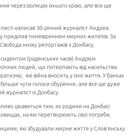
ня через ізоляцію їхнього краю, але все ще
 листі написав 30-річний журналіст Андреа
агу приділяв поневірянням мирних жителів. За
о Свобода низку репортажів з Донбасу.
исидентом (радянських часів) Андрієм
ічних людей, що потерпають від насильства.
ратизму, які війна вносить у їхнє життя. У банках
 більше чути голоси обурення, але все ще дуже
ий журналіст із Донбасу.
ливо цікавиться тим, як родини на Донбасі
овищах, на які перетворюють свої погреби.
енцями, які збудували мирне життя у Слов’янську