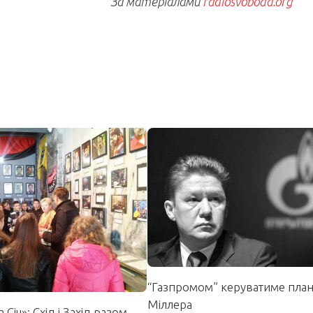
За матеріалами
radiosvoboda.org
“Газпромом” керуватиме пла
Міллера
 Січ»: Схід і Захід разом,