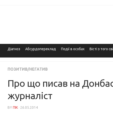
Skip
to
content
Діагноз
Абсурдопереклад
Події в особах
Вісті з того св
ПОЗИТИВ/НЕГАТИВ
Про що писав на Донбас
журналіст
BY
ПІК
· 26.05.2014