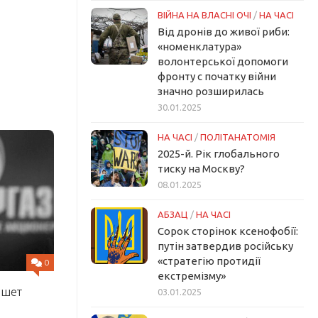
ВІЙНА НА ВЛАСНІ ОЧІ
/
НА ЧАСІ
Від дронів до живої риби:
«номенклатура»
волонтерської допомоги
фронту с початку війни
значно розширилась
30.01.2025
НА ЧАСІ
/
ПОЛІТАНАТОМІЯ
2025-й. Рік глобального
тиску на Москву?
08.01.2025
АБЗАЦ
/
НА ЧАСІ
Сорок сторінок ксенофобії:
путін затвердив російську
«стратегію протидії
0
екстремізму»
ншет
03.01.2025