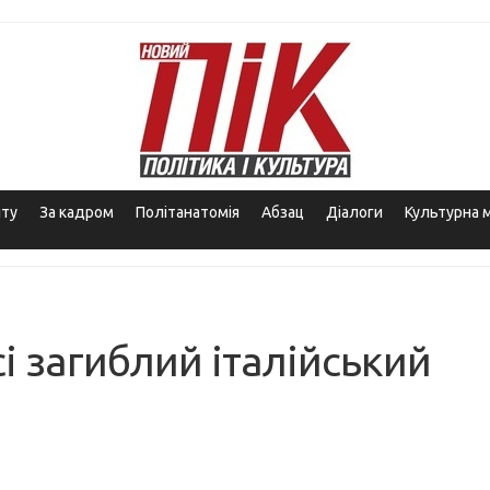
іту
За кадром
Політанатомія
Абзац
Діалоги
Культурна 
і загиблий італійський