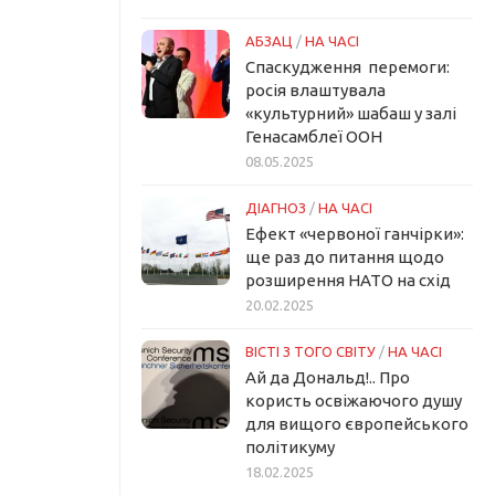
АБЗАЦ
/
НА ЧАСІ
Спаскудження перемоги:
росія влаштувала
«культурний» шабаш у залі
Генасамблеї ООН
08.05.2025
ДІАГНОЗ
/
НА ЧАСІ
Ефект «червоної ганчірки»:
ще раз до питання щодо
розширення НАТО на схід
20.02.2025
ВІСТІ З ТОГО СВІТУ
/
НА ЧАСІ
Ай да Дональд!.. Про
користь освіжаючого душу
для вищого європейського
політикуму
18.02.2025