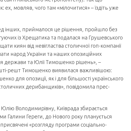
 ех, мовляв, чого там «мілочитися» – їздіть уже
ред інших, приймалося це рішення, пройшло без
нгуючих із Хрещатика та подалася на Грушевського
щати киян від невігластва столичної гоп-компанії
мати народ України та наших опозиційних
ля держави та Юлії Тимошенко рішень», –
ешті-решт Тимошенко виявилася важливішою:
енко для опозиції, як і для більшості українського
 столичних дерибанщиків», повідомила прес-
о Юлію Володимирівну, Київрада збирається
ми Галини Гереги, до Нового року планується
ь присвячені «розгляду програми соціально-