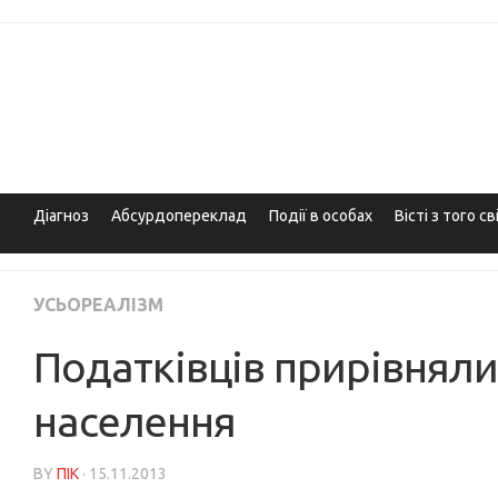
Skip
to
content
Діагноз
Абсурдопереклад
Події в особах
Вісті з того св
УСЬОРЕАЛІЗМ
Податківців прирівняли
населення
BY
ПІК
· 15.11.2013