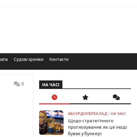
мапа
Судові хроніки
Контакти
0
НА ЧАСІ
АБСУРДОПЕРЕКЛАД
/
НА ЧАСІ
Щодо стратегічного
прогнозування: як це іноді
буває у бункері