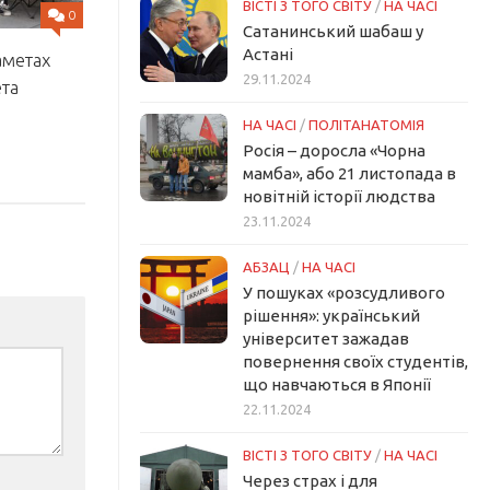
ВІСТІ З ТОГО СВІТУ
/
НА ЧАСІ
0
Сатанинський шабаш у
Астані
аметах
29.11.2024
ета
НА ЧАСІ
/
ПОЛІТАНАТОМІЯ
Росія – доросла «Чорна
мамба», або 21 листопада в
новітній історії людства
23.11.2024
АБЗАЦ
/
НА ЧАСІ
У пошуках «розсудливого
рішення»: український
університет зажадав
повернення своїх студентів,
що навчаються в Японії
22.11.2024
ВІСТІ З ТОГО СВІТУ
/
НА ЧАСІ
Через страх і для