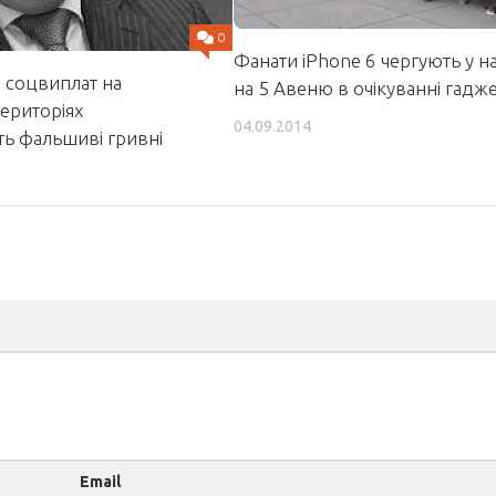
0
Фанати iPhone 6 чергують у н
 соцвиплат на
на 5 Авеню в очікуванні гадж
ериторіях
04.09.2014
ть фальшиві гривні
Email