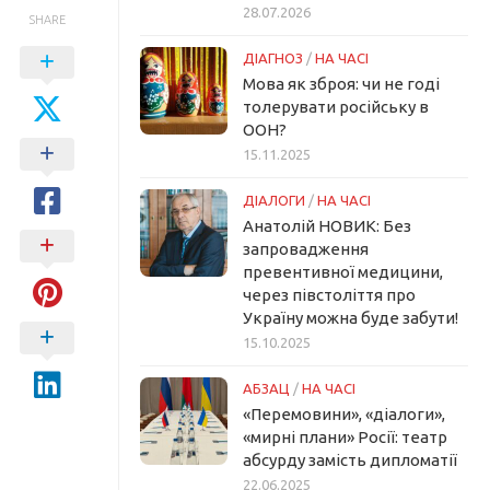
28.07.2026
SHARE
ДІАГНОЗ
/
НА ЧАСІ
Мова як зброя: чи не годі
толерувати російську в
ООН?
15.11.2025
ДІАЛОГИ
/
НА ЧАСІ
Анатолій НОВИК: Без
запровадження
превентивної медицини,
через півстоліття про
Україну можна буде забути!
15.10.2025
АБЗАЦ
/
НА ЧАСІ
«Перемовини», «діалоги»,
«мирні плани» Росії: театр
абсурду замість дипломатії
22.06.2025