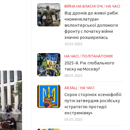
ВІЙНА НА ВЛАСНІ ОЧІ
/
НА ЧАСІ
Від дронів до живої риби:
«номенклатура»
волонтерської допомоги
фронту с початку війни
значно розширилась
30.01.2025
НА ЧАСІ
/
ПОЛІТАНАТОМІЯ
2025-й. Рік глобального
тиску на Москву?
08.01.2025
АБЗАЦ
/
НА ЧАСІ
Сорок сторінок ксенофобії:
путін затвердив російську
«стратегію протидії
екстремізму»
03.01.2025