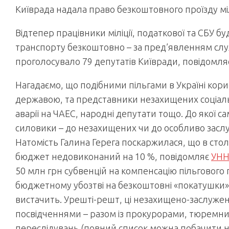
Київрада надала право безкоштовного проїзду м
Відтепер працівники міліції, податкової та СБУ б
транспорту безкоштовно – за пред’явленням слу
проголосувало 79 депутатів Київради, повідомл
Нагадаємо, що подібними пільгами в Україні кори
державою, та представники незахищених соціальн
аварії на ЧАЕС, народні депутати тощо. До якої с
силовики – до незахищених чи до особливо заслуж
Натомість Галина Герега поскаржилася, що в стол
бюджет недовиконаний на 10 %, повідомляє
УН
50 млн грн субвенцій на компенсацію пільгового 
бюджетному убозтві на безкоштовні «покатушки» м
вистачить. Урешті-решт, ці незахищено-заслужені 
посвідченнями – разом із прокурорами, тюремн
переслідувань (повний список можна побачити на