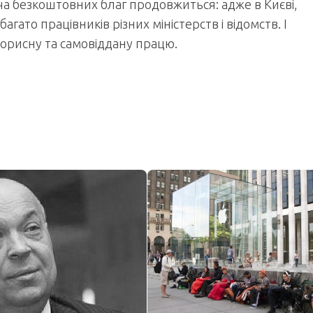
а безкоштовних благ продовжиться: адже в Києві,
агато працівників різних міністерств і відомств. І
корисну та самовіддану працю.