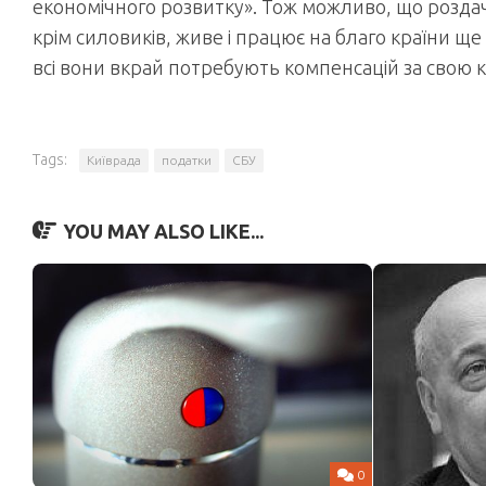
економічного розвитку». Тож можливо, що роздач
крім силовиків, живе і працює на благо країни ще б
всі вони вкрай потребують компенсацій за свою 
Tags:
Київрада
податки
СБУ
YOU MAY ALSO LIKE...
0