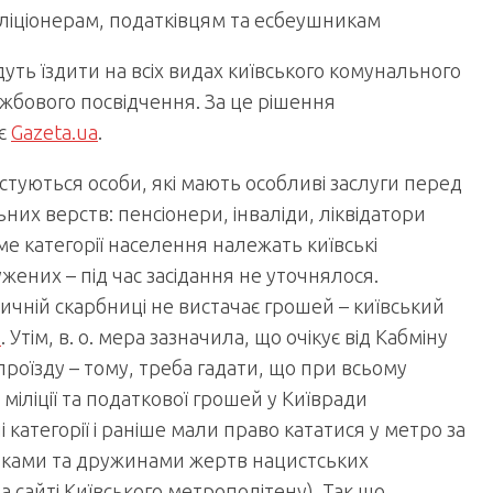
іліціонерам, податківцям та есбеушникам
удуть їздити на всіх видах київського комунального
жбового посвідчення. За це рішення
яє
Gazeta.ua
.
стуються особи, які мають особливі заслуги перед
их верств: пенсіонери, інваліди, ліквідатори
аме категорії населення належать київські
ених – під час засідання не уточнялося.
ичній скарбниці не вистачає грошей – київський
Н
. Утім, в. о. мера зазначила, що очікує від Кабміну
проїзду – тому, треба гадати, що при всьому
іліції та податкової грошей у Київради
категорії і раніше мали право кататися у метро за
иками та дружинами жертв нацистських
 сайті Київського метрополітену). Так що