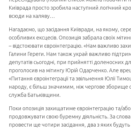
Київрада просто зробила наступний логічний крок:
всюди на халяву…
Нагадаємо, що засідання Київради, на якому, се
особливих ексцесів. Опозиція забрала своїх міти
– відстоювати євроінтеграцію. «Нам важливо захи
Галини Гереги. Нам також украй важливо підтри
депутатів сьогодні, при прийнятті доленосних д
проголосив на мітингу Юрій Одарченко. Але вр
«Питання євроінтеграції та звільнення Юлії Тимош
народу, є більш значимим, ніж чергове зборище
служба Батьківщини.
Поки опозиція захищатиме євроінтеграцію та/аб
продовжувати свою буремну діяльність. За слова
провести ще чотири засідання, два з яких будут