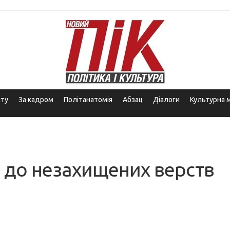
іту
За кадром
Політанатомія
Абзац
Діалоги
Культурна 
 до незахищених верств