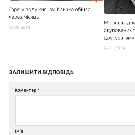
Гарячу воду киянам Кличко обіцяє
через місяць
Москаль: для
15.08.2014
окупованих т
друкуватиму
24.11.2014
ЗАЛИШИТИ ВІДПОВІДЬ
Коментар
*
Ім'я