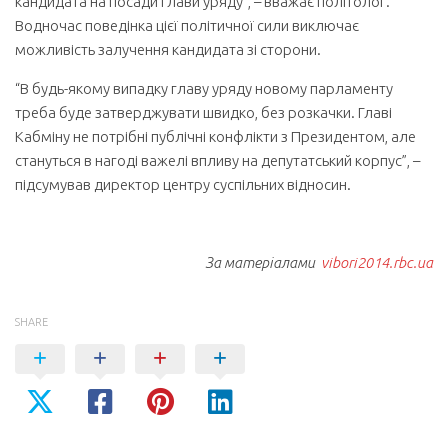
кандидата на посади глави уряду”, – вважає політолог.
Водночас поведінка цієї політичної сили виключає
можливість залучення кандидата зі сторони.
“В будь-якому випадку главу уряду новому парламенту
треба буде затверджувати швидко, без розкачки. Главі
Кабміну не потрібні публічні конфлікти з Президентом, але
стануться в нагоді важелі впливу на депутатський корпус”, –
підсумував директор центру суспільних відносин.
За матеріалами
vibori2014.rbc.ua
SHARE