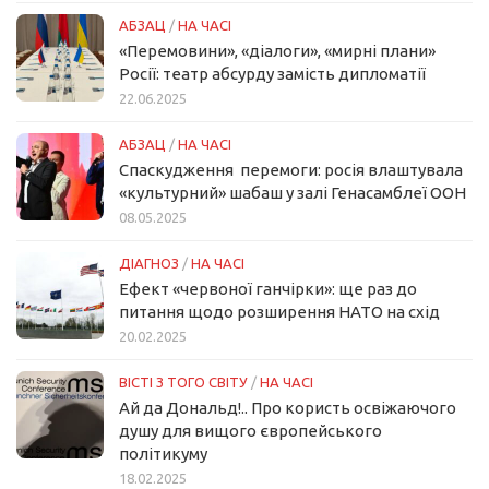
АБЗАЦ
/
НА ЧАСІ
«Перемовини», «діалоги», «мирні плани»
Росії: театр абсурду замість дипломатії
22.06.2025
АБЗАЦ
/
НА ЧАСІ
Спаскудження перемоги: росія влаштувала
«культурний» шабаш у залі Генасамблеї ООН
08.05.2025
ДІАГНОЗ
/
НА ЧАСІ
Ефект «червоної ганчірки»: ще раз до
питання щодо розширення НАТО на схід
20.02.2025
ВІСТІ З ТОГО СВІТУ
/
НА ЧАСІ
Ай да Дональд!.. Про користь освіжаючого
душу для вищого європейського
політикуму
18.02.2025