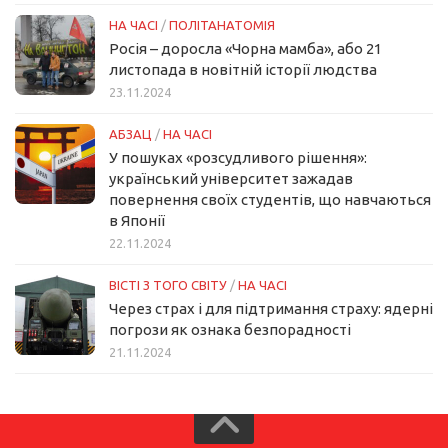
НА ЧАСІ
/
ПОЛІТАНАТОМІЯ
Росія – доросла «Чорна мамба», або 21
листопада в новітній історії людства
23.11.2024
АБЗАЦ
/
НА ЧАСІ
У пошуках «розсудливого рішення»:
український університет зажадав
повернення своїх студентів, що навчаються
в Японії
22.11.2024
ВІСТІ З ТОГО СВІТУ
/
НА ЧАСІ
Через страх і для підтримання страху: ядерні
погрози як ознака безпорадності
21.11.2024