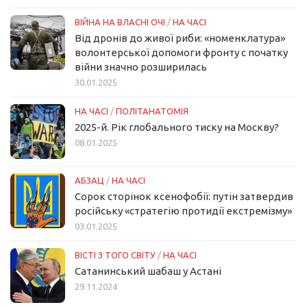
ВІЙНА НА ВЛАСНІ ОЧІ
/
НА ЧАСІ
Від дронів до живої риби: «номенклатура»
волонтерської допомоги фронту с початку
війни значно розширилась
30.01.2025
НА ЧАСІ
/
ПОЛІТАНАТОМІЯ
2025-й. Рік глобального тиску на Москву?
08.01.2025
АБЗАЦ
/
НА ЧАСІ
Сорок сторінок ксенофобії: путін затвердив
російську «стратегію протидії екстремізму»
03.01.2025
ВІСТІ З ТОГО СВІТУ
/
НА ЧАСІ
Сатанинський шабаш у Астані
29.11.2024