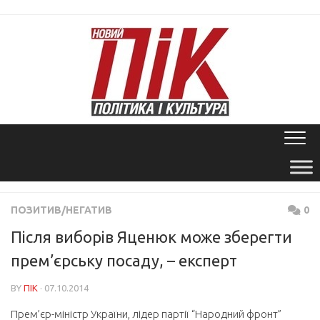
Skip
to
content
ПОЗИТИВ/НЕГАТИВ
0
Після виборів Яценюк може зберегти
прем’єрську посаду, – експерт
BY
ПІК
· 07.10.2014
Прем’єр-міністр України, лідер партії “Народний фронт”