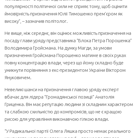
популярності політичної сили не сприяє тому, щоб оцінити
ймовірність призначення Юлії Тимошенко прем’єром як
високу”, – зазначив політолог.
Не вище, ніж середнє, він оцінює можливість призначення на
посаду глави уряду представника “Блока Петра Порошенка”
Володимира Гройсмана. На думку Магди, за умови
призначення Гройсмана Порошенко матиме в своїх руках
повну концентрацію влади, через що йому складно буде
уникнути порівняння з екс-президентом України Віктором
Януковичем.
Невеликі шанси на призначення главою уряду експерт
вбачає для лідера “Громадянської позиції” Анатолія
Гриценка. Він має репутацію людини зі складним характером
та слабкою схильністю до компромісів, що не є кращою
рисою для управління виконавчою гілкою влади.
“У Радикальної партії Олега Ляшка просто немає реального