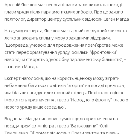
Арсеній Яценюк має непогані шанси залишитись на посаді
глави уряду після парламентських виборів. Про це заявив
політолог, директор центру суспільних відносин Євген Магда
На думку експерта, Яценюк має гарний послужний список та
легко знаходить спільну мову з західними лідерами.
“Щоправда, умовою для продовження прем’єрства може
стати переформатування уряду, оскільки “фронтовики”
навряд чи створять одноосібну парламентську більшість”, –
зазначив Магда.
Експерт наголосив, що на користь Яценюку можу зіграти
небажання багатьох політиків “згоріти” на посаді прем’єра,
яка більше нагадує електричний стілець. Політолог оцінює
імовірність призначення лідера “Народного фронту” главою
нового уряду вище середньої.
Водночас Магда висловив сумнів щодо призначення на
посаду прем’єр-міністра лідера “Батьківщини” Юлії
Тимошенко. “Формат відносин з Президентом та рівень