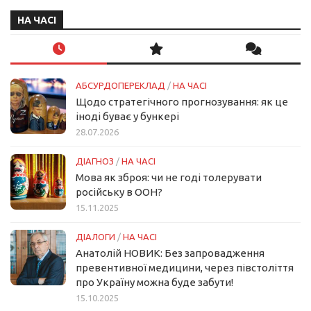
НА ЧАСІ
АБСУРДОПЕРЕКЛАД
/
НА ЧАСІ
Щодо стратегічного прогнозування: як це
іноді буває у бункері
28.07.2026
ДІАГНОЗ
/
НА ЧАСІ
Мова як зброя: чи не годі толерувати
російську в ООН?
15.11.2025
ДІАЛОГИ
/
НА ЧАСІ
Анатолій НОВИК: Без запровадження
превентивної медицини, через півстоліття
про Україну можна буде забути!
15.10.2025