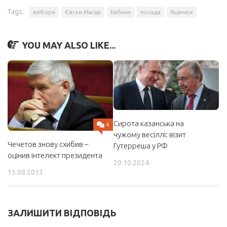
Tags:
вибори
Євген Магда
Кабмін
посада
Яценюк
YOU MAY ALSO LIKE...
Сирота казанська на
4
чужому весіллі: візит
Чечетов знову схибив –
Гутерреша у РФ
оцінив інтелект президента
20.10.2024
15.08.2013
ЗАЛИШИТИ ВІДПОВІДЬ