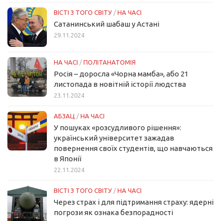
ВІСТІ З ТОГО СВІТУ
/
НА ЧАСІ
Сатанинський шабаш у Астані
29.11.2024
НА ЧАСІ
/
ПОЛІТАНАТОМІЯ
Росія – доросла «Чорна мамба», або 21
листопада в новітній історії людства
23.11.2024
АБЗАЦ
/
НА ЧАСІ
У пошуках «розсудливого рішення»:
український університет зажадав
повернення своїх студентів, що навчаються
в Японії
22.11.2024
ВІСТІ З ТОГО СВІТУ
/
НА ЧАСІ
Через страх і для підтримання страху: ядерні
погрози як ознака безпорадності