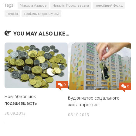
Tags:
Микола Азаров
Наталія Королевська
пенсійний фонд
пенсія
соціальна допомога
YOU MAY ALSO LIKE...
0
0
Нові 50 копійок
Будівництво соціального
подешевшають
житла зростає
30.09.2013
08.10.2013