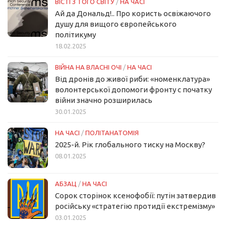
ВІСТІ З ТОГО СВІТУ
/
НА ЧАСІ
Ай да Дональд!.. Про користь освіжаючого
душу для вищого європейського
політикуму
18.02.2025
ВІЙНА НА ВЛАСНІ ОЧІ
/
НА ЧАСІ
Від дронів до живої риби: «номенклатура»
волонтерської допомоги фронту с початку
війни значно розширилась
30.01.2025
НА ЧАСІ
/
ПОЛІТАНАТОМІЯ
2025-й. Рік глобального тиску на Москву?
08.01.2025
АБЗАЦ
/
НА ЧАСІ
Сорок сторінок ксенофобії: путін затвердив
російську «стратегію протидії екстремізму»
03.01.2025