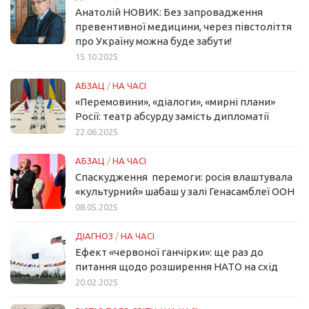
Анатолій НОВИК: Без запровадження
превентивної медицини, через півстоліття
про Україну можна буде забути!
15.10.2025
АБЗАЦ
/
НА ЧАСІ
«Перемовини», «діалоги», «мирні плани»
Росії: театр абсурду замість дипломатії
22.06.2025
АБЗАЦ
/
НА ЧАСІ
Спаскудження перемоги: росія влаштувала
«культурний» шабаш у залі Генасамблеї ООН
08.05.2025
ДІАГНОЗ
/
НА ЧАСІ
Ефект «червоної ганчірки»: ще раз до
питання щодо розширення НАТО на схід
20.02.2025