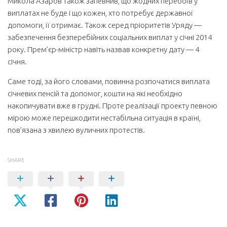
Микола Азаров також запевнив, що жодних перебоїв у
виплатах не буде і що ко­жен, хто потребує державної
допомоги, її отримає. Також серед пріоритетів Уряду —
забезпечення безперебійних соціальних виплат у січні 2014
року. Прем’єр-міністр навіть назвав конкретну дату — 4
січня.
Саме тоді, за його словами, повинна розпочатися виплата
січневих пенсій та допомог, кошти на які необхідно
накопичувати вже в грудні. Проте реалізації проекту певною
мірою може перешкодити нестабільна ситуація в країні,
пов’язана з хвилею вуличних протестів.
SHARE