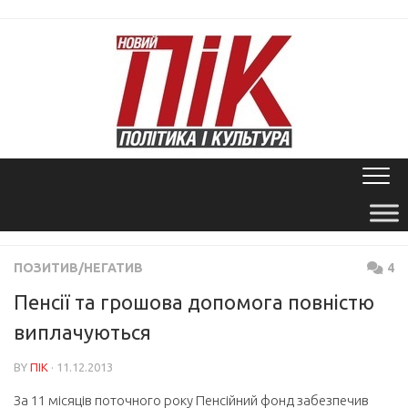
Skip
to
content
ПОЗИТИВ/НЕГАТИВ
4
Пенсії та грошова допомога повністю
виплачуються
BY
ПІК
· 11.12.2013
За 11 місяців поточного року Пенсійний фонд забезпечив