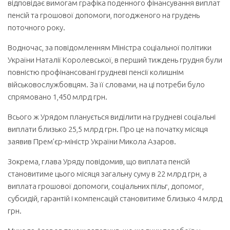
відповідає вимогам графіка поденного фінансування виплат
пенсій та грошової допомоги, погодженого на грудень
поточного року.
Водночас, за повідомленням Міністра соціальної політики
України Наталії Коро­левської, в перший тиждень грудня були
повністю профінансовані грудневі пенсії колишнім
військовослужбовцям. За її словами, на ці потреби було
спрямовано 1,450 млрд грн.
Всього ж Урядом планується виділити на грудневі соціальні
виплати близько 25,5 млрд грн. Про це на початку місяця
заявив Прем’єр-міністр України Микола Азаров.
Зокрема, глава Уряду повідомив, що виплата пенсій
становитиме цього місяця за­гальну суму в 22 млрд грн, а
виплата грошової допомоги, соціальних пільг, допомог,
субсидій, гарантій і компенсацій становитиме близько 4 млрд
грн.