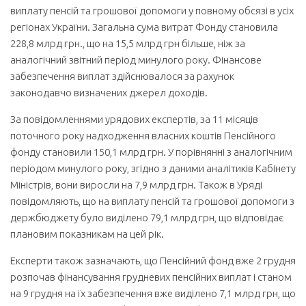
виплату пенсій та грошової допомоги у повному обсязі в усіх
регіонах України. Загальна сума витрат Фонду становила
228,8 млрд грн., що на 15,5 млрд грн більше, ніж за
аналогічний звітний період минулого року. Фінансове
забезпечення виплат здійснювалося за рахунок
законодавчо визначених джерел доходів.
За повідомленнями урядових експертів, за 11 місяців
поточного року надходження власних коштів Пенсійного
фонду становили 150,1 млрд грн. У порівнянні з анало­гічним
періодом минулого року, згідно з даними аналітиків Кабінету
Міністрів, вони виросли на 7,9 млрд грн. Також в Уряді
повідомляють, що на виплату пенсій та грошової допомоги з
держбюджету було виділено 79,1 млрд грн, що відповідає
плановим показникам на цей рік.
Експерти також зазначають, що Пенсійний фонд вже 2 грудня
розпочав фінан­сування грудневих пенсійних виплат і станом
на 9 грудня на їх забезпечення вже ви­ділено 7,1 млрд грн, що