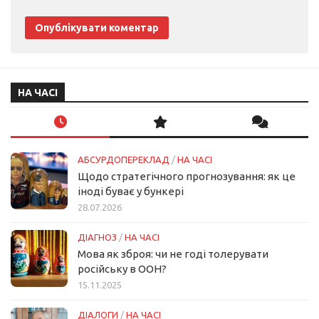
НА ЧАСІ
АБСУРДОПЕРЕКЛАД
/
НА ЧАСІ
Щодо стратегічного прогнозування: як це
іноді буває у бункері
28.07.2026
ДІАГНОЗ
/
НА ЧАСІ
Мова як зброя: чи не годі толерувати
російську в ООН?
15.11.2025
ДІАЛОГИ
/
НА ЧАСІ