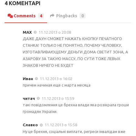
4 КОМЕНТАРІ
Comments
4
Pingbacks
0
MAX
11.12.2013 о 20:08
ДАЖЕ ДАУН СМОЖЕТ НАЖАТЬ КНОПКУ ПЕЧАТНОГО
СТАНКА! ТОЛЬКО НЕ ПОНЯТНО, ПОЧЕМУ ЧЕЛОВЕКУ,
ИЗГОТАВЛИВАЮЩЕМУ ДЕНЬГИ ДОМА СВЕТИТ ЗОНА, А
АЗАРОВУ ЗА ТАКУЮ МАССУ, ПО СУТИ ТОЖЕ ЛЕВЫХ
ЗНАКОВ НИЧЕГО НЕ БУДЕТ
Иван
11.12.2013 о 16:02
причем начиная еще с марта месяца
читач
11.12.2013 о 15:59
такі повідомлення це брехна влади яка розікрала гроши
громадян України.
Славко
11.12.2013 о 15:58
Ну це брехня, соціальні виплати, регреси інвалідам вже