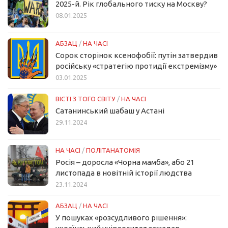
2025-й. Рік глобального тиску на Москву?
08.01.2025
АБЗАЦ
/
НА ЧАСІ
Сорок сторінок ксенофобії: путін затвердив
російську «стратегію протидії екстремізму»
03.01.2025
ВІСТІ З ТОГО СВІТУ
/
НА ЧАСІ
Сатанинський шабаш у Астані
29.11.2024
НА ЧАСІ
/
ПОЛІТАНАТОМІЯ
Росія – доросла «Чорна мамба», або 21
листопада в новітній історії людства
23.11.2024
АБЗАЦ
/
НА ЧАСІ
У пошуках «розсудливого рішення»: