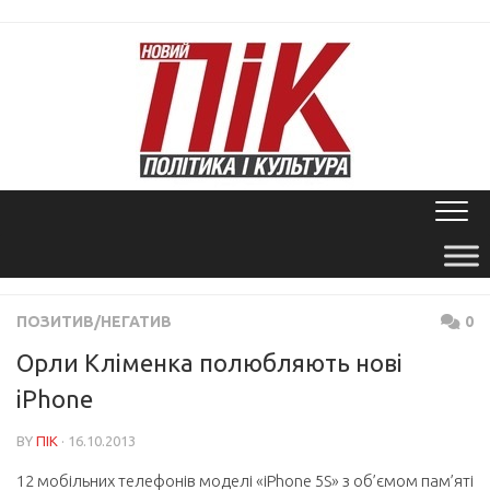
Skip
to
content
ПОЗИТИВ/НЕГАТИВ
0
Орли Кліменка полюбляють нові
iPhone
BY
ПІК
· 16.10.2013
12 мобільних телефонів моделі «iPhone 5S» з об’ємом пам’яті