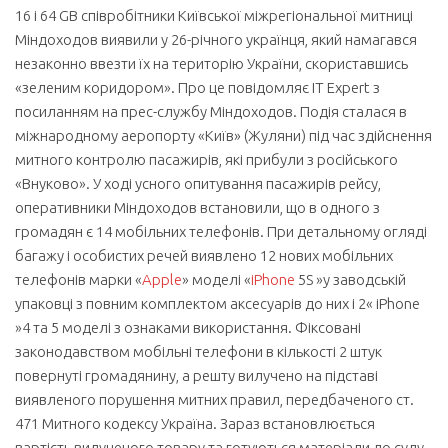
16 і 64 GB співробітники Київської міжрегіональної митниці
Міндоходов виявили у 26-річного українця, який намагався
незаконно ввезти їх на територію України, скориставшись
«зеленим коридором». Про це повідомляє IT Expert з
посиланням на прес-службу Міндоходов. Подія сталася в
міжнародному аеропорту «Київ» (Жуляни) під час здійснення
митного контролю пасажирів, які прибули з російського
«Внуково». У ході усного опитування пасажирів рейсу,
оперативники Міндоходов встановили, що в одного з
громадян є 14 мобільних телефонів. При детальному огляді
багажу і особистих речей виявлено 12 нових мобільних
телефонів марки «
Apple
» моделі «
iPhone
5S »у заводській
упаковці з повним комплектом аксесуарів до них і 2« iPhone
»4 та 5 моделі з ознаками використання. Фіксовані
законодавством мобільні телефони в кількості 2 штук
повернуті громадянину, а решту вилучено на підставі
виявленого порушення митних правил, передбаченого ст.
471 Митного кодексу Україна. Зараз встановлюється
вартість вилученого товару та готуються матеріали до суду,