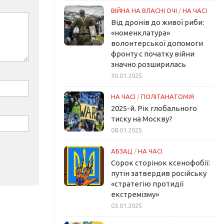
ВІЙНА НА ВЛАСНІ ОЧІ
/
НА ЧАСІ
Від дронів до живої риби:
«номенклатура»
волонтерської допомоги
фронту с початку війни
значно розширилась
30.01.2025
НА ЧАСІ
/
ПОЛІТАНАТОМІЯ
2025-й. Рік глобального
тиску на Москву?
08.01.2025
АБЗАЦ
/
НА ЧАСІ
Сорок сторінок ксенофобії:
путін затвердив російську
«стратегію протидії
екстремізму»
03.01.2025