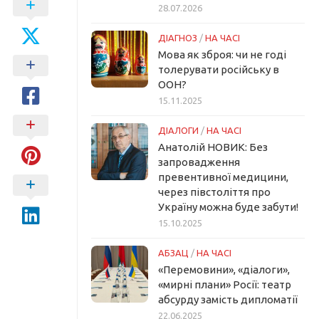
28.07.2026
ДІАГНОЗ
/
НА ЧАСІ
Мова як зброя: чи не годі
толерувати російську в
ООН?
15.11.2025
ДІАЛОГИ
/
НА ЧАСІ
Анатолій НОВИК: Без
запровадження
превентивної медицини,
через півстоліття про
Україну можна буде забути!
15.10.2025
АБЗАЦ
/
НА ЧАСІ
«Перемовини», «діалоги»,
«мирні плани» Росії: театр
абсурду замість дипломатії
22.06.2025