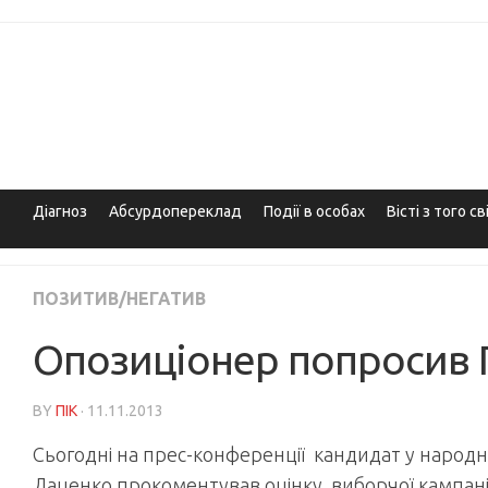
Skip
to
content
Діагноз
Абсурдопереклад
Події в особах
Вісті з того св
ПОЗИТИВ/НЕГАТИВ
Опозиціонер попросив 
BY
ПІК
· 11.11.2013
Сьогодні на прес-конференції кандидат у народн
Даценко прокоментував оцінку виборчої кампанії