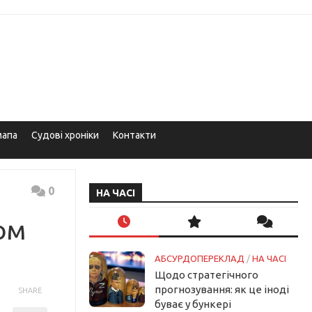
мапа
Судові хроніки
Контакти
0
НА ЧАСІ
ом
АБСУРДОПЕРЕКЛАД
/
НА ЧАСІ
Щодо стратегічного
прогнозування: як це іноді
SHARE
буває у бункері