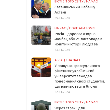
ВІСТІ З ТОГО СВІТУ
/
НА ЧАСІ
Сатанинський шабаш у
Астані
29.11.2024
НА ЧАСІ
/
ПОЛІТАНАТОМІЯ
Росія – доросла «Чорна
мамба», або 21 листопада в
новітній історії людства
23.11.2024
АБЗАЦ
/
НА ЧАСІ
У пошуках «розсудливого
рішення»: український
університет зажадав
повернення своїх студентів,
що навчаються в Японії
22.11.2024
ВІСТІ З ТОГО СВІТУ
/
НА ЧАСІ
Через страх і для