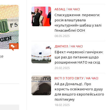
АБЗАЦ
/
НА ЧАСІ
Спаскудження перемоги:
росія влаштувала
«культурний» шабаш у залі
Генасамблеї ООН
08.05.2025
2
ДІАГНОЗ
/
НА ЧАСІ
Ефект «червоної ганчірки»:
же
ще раз до питання щодо
розширення НАТО на схід
20.02.2025
ВІСТІ З ТОГО СВІТУ
/
НА ЧАСІ
Ай да Дональд!.. Про
користь освіжаючого душу
для вищого європейського
політикуму
18.02.2025