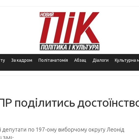
іту
За кадром
Політанатомія
Абзац
Діалоги
Культурна 
ПР поділитись достоїнств
і депутати по 197-ому виборчому округу Леонід
 ЗМІ: