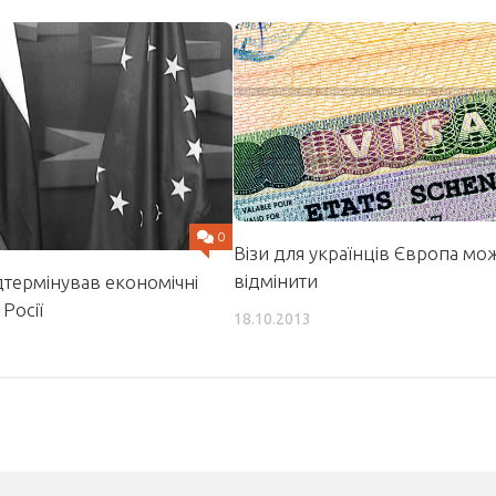
0
Візи для українців Європа мо
відмінити
термінував економічні
Росії
18.10.2013