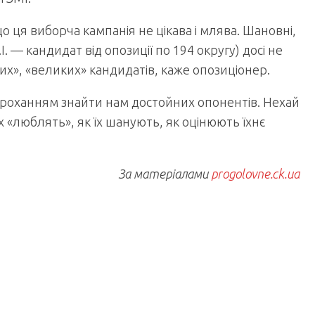
 ця виборча кампанія не цікава і млява. Шановні,
 — кандидат від опозиції по 194 округу) досі не
их», «великих» кандидатів, каже опозиціонер.
з проханням знайти нам достойних опонентів. Нехай
 їх «люблять», як їх шанують, як оцінюють їхнє
За матеріалами
progolovne.ck.ua