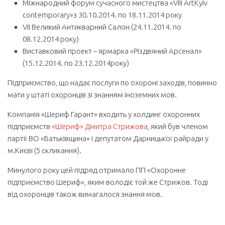
Міжнародний форум сучасного мистецтва «VIII ArtKyiv
contemporary»з 30.10.2014. по 18.11.2014 року
VIІ Великий Антикварний Салон (24.11.2014. по
08.12.2014 року)
Виставковий проект – ярмарка «Різдвяний Арсенал»
(15.12.2014. по 23.12.2014року)
Підприємство, що надає послуги по охороні заходів, повинно
мати у штаті охоронців зі знанням іноземних мов.
Компанія «Шериф Гарант» входить у холдинг охоронних
підприємств
«Шериф» Дмитра Стрижова
, який був членом
партії ВО «Батьківщина» і депутатом Дарницької райради у
м.Києві (5 скликання).
Минулого року цей підряд отримало ПП «Охоронне
підприємство Шериф», яким володіє той же Стрижов. Тоді
від охоронців також вимагалося знання мов.