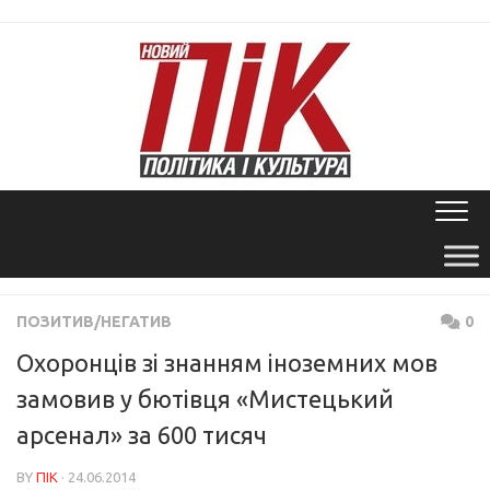
Skip
to
content
ПОЗИТИВ/НЕГАТИВ
0
Охоронців зі знанням іноземних мов
замовив у бютівця «Мистецький
арсенал» за 600 тисяч
BY
ПІК
· 24.06.2014