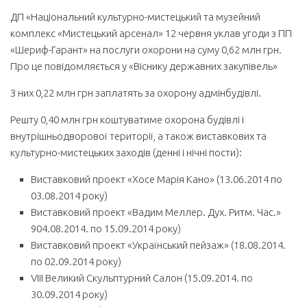
ДП «Національний культурно-мистецький та музейний
комплекс «Мистецький арсенал» 12 червня уклав угоди з ПП
«Шериф-Гарант» на послуги охорони на суму 0,62 млн грн.
Про це повідомляється у «Віснику державних закупівель»
З них 0,22 млн грн заплатять за охорону адмінбудівлі.
Решту 0,40 млн грн коштуватиме охорона будівлі і
внутрішньодворової території, а також виставкових та
культурно-мистецьких заходів (денні і нічні пости):
Виставковий проект «Хосе Марія Кано» (13.06.2014 по
03.08.2014 року)
Виставковий проект «Вадим Меллер. Дух. Ритм. Час.»
904.08.2014. по 15.09.2014 року)
Виставковий проект «Український пейзаж» (18.08.2014.
по 02.09.2014 року)
VIIІ Великий Скульптурний Салон (15.09.2014. по
30.09.2014 року)