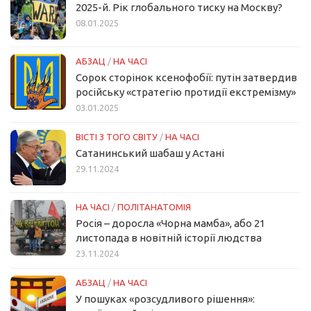
2025-й. Рік глобального тиску на Москву?
08.01.2025
АБЗАЦ
/
НА ЧАСІ
Сорок сторінок ксенофобії: путін затвердив
російську «стратегію протидії екстремізму»
03.01.2025
ВІСТІ З ТОГО СВІТУ
/
НА ЧАСІ
Сатанинський шабаш у Астані
29.11.2024
НА ЧАСІ
/
ПОЛІТАНАТОМІЯ
Росія – доросла «Чорна мамба», або 21
листопада в новітній історії людства
23.11.2024
АБЗАЦ
/
НА ЧАСІ
У пошуках «розсудливого рішення»: