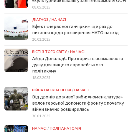
«культурний» шабаш у залі Генасамблеї ООН
08.05.2025
ДІАГНОЗ
/
НА ЧАСІ
Ефект «червоної ганчірки»: ще раз до
питання щодо розширення НАТО на схід
20.02.2025
ВІСТІ З ТОГО СВІТУ
/
НА ЧАСІ
Ай да Дональд!.. Про користь освіжаючого
душу для вищого європейського
політикуму
18.02.2025
ВІЙНА НА ВЛАСНІ ОЧІ
/
НА ЧАСІ
Від дронів до живої риби: «номенклатура»
волонтерської допомоги фронту с початку
війни значно розширилась
30.01.2025
НА ЧАСІ
/
ПОЛІТАНАТОМІЯ