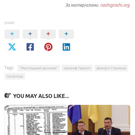
За матеріалами
nashigroshi.org
SHARE
Tags:
"Мистецький арсенал"
«Шериф Гарант»
Дмитро Стрижов
охоронці
YOU MAY ALSO LIKE...