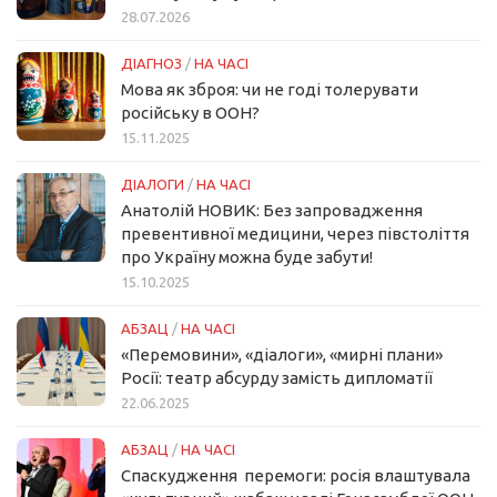
28.07.2026
ДІАГНОЗ
/
НА ЧАСІ
Мова як зброя: чи не годі толерувати
російську в ООН?
15.11.2025
ДІАЛОГИ
/
НА ЧАСІ
Анатолій НОВИК: Без запровадження
превентивної медицини, через півстоліття
про Україну можна буде забути!
15.10.2025
АБЗАЦ
/
НА ЧАСІ
«Перемовини», «діалоги», «мирні плани»
Росії: театр абсурду замість дипломатії
22.06.2025
АБЗАЦ
/
НА ЧАСІ
Спаскудження перемоги: росія влаштувала