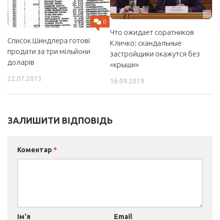
0
Что ожидает соратников
Список Шиндлера готові
Кличко: скандальные
продати за три мільйони
застройщики окажутся без
доларів
«крыши»
22.07.2013
16.09.2019
ЗАЛИШИТИ ВІДПОВІДЬ
Коментар
*
Ім'я
Email