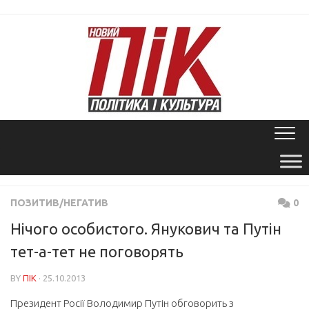
Skip
to
content
ПОЗИТИВ/НЕГАТИВ
0
Нічого особистого. Янукович та Путін
тет-а-тет не поговорять
BY
ПІК
· 25.10.2013
Президент Росії Володимир Путін обговорить з