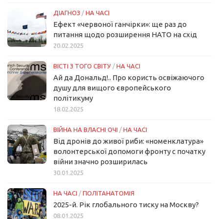
ДІАГНОЗ
/
НА ЧАСІ
Ефект «червоної ганчірки»: ще раз до
питання щодо розширення НАТО на схід
20.02.2025
ВІСТІ З ТОГО СВІТУ
/
НА ЧАСІ
Ай да Дональд!.. Про користь освіжаючого
душу для вищого європейського
політикуму
18.02.2025
ВІЙНА НА ВЛАСНІ ОЧІ
/
НА ЧАСІ
Від дронів до живої риби: «номенклатура»
волонтерської допомоги фронту с початку
війни значно розширилась
30.01.2025
НА ЧАСІ
/
ПОЛІТАНАТОМІЯ
2025-й. Рік глобального тиску на Москву?
08.01.2025