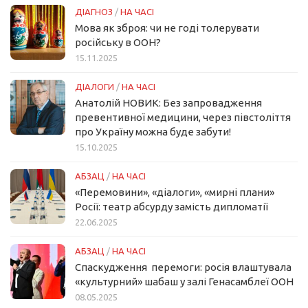
ДІАГНОЗ
/
НА ЧАСІ
Мова як зброя: чи не годі толерувати
російську в ООН?
15.11.2025
ДІАЛОГИ
/
НА ЧАСІ
Анатолій НОВИК: Без запровадження
превентивної медицини, через півстоліття
про Україну можна буде забути!
15.10.2025
АБЗАЦ
/
НА ЧАСІ
«Перемовини», «діалоги», «мирні плани»
Росії: театр абсурду замість дипломатії
22.06.2025
АБЗАЦ
/
НА ЧАСІ
Спаскудження перемоги: росія влаштувала
«культурний» шабаш у залі Генасамблеї ООН
08.05.2025