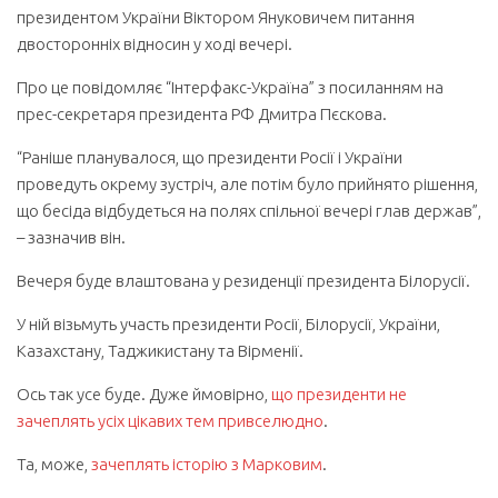
президентом України Віктором Януковичем питання
двосторонніх відносин у ході вечері.
Про це повідомляє “Інтерфакс-Україна” з посиланням на
прес-секретаря президента РФ Дмитра Пєскова.
“Раніше планувалося, що президенти Росії і України
проведуть окрему зустріч, але потім було прийнято рішення,
що бесіда відбудеться на полях спільної вечері глав держав”,
– зазначив він.
Вечеря буде влаштована у резиденції президента Білорусії.
У ній візьмуть участь президенти Росії, Білорусії, України,
Казахстану, Таджикистану та Вірменії.
Ось так усе буде. Дуже ймовірно,
що президенти не
зачеплять усіх цікавих тем привселюдно
.
Та, може,
зачеплять історію з Марковим
.