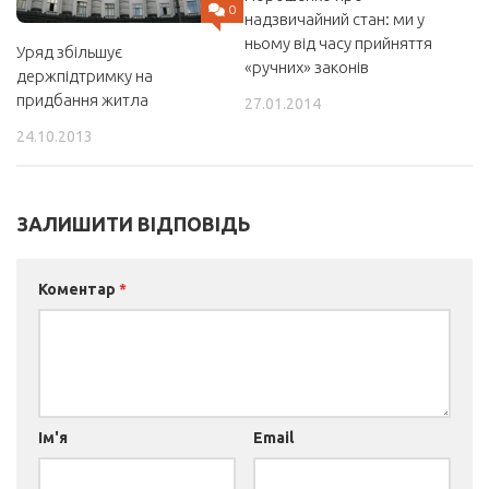
0
надзвичайний стан: ми у
ньому від часу прийняття
Уряд збільшує
«ручних» законів
держпідтримку на
придбання житла
27.01.2014
24.10.2013
ЗАЛИШИТИ ВІДПОВІДЬ
Коментар
*
Ім'я
Email