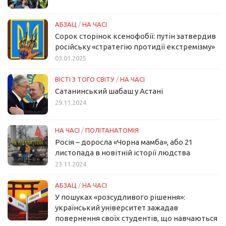
АБЗАЦ
/
НА ЧАСІ
Сорок сторінок ксенофобії: путін затвердив
російську «стратегію протидії екстремізму»
03.01.2025
ВІСТІ З ТОГО СВІТУ
/
НА ЧАСІ
Сатанинський шабаш у Астані
29.11.2024
НА ЧАСІ
/
ПОЛІТАНАТОМІЯ
Росія – доросла «Чорна мамба», або 21
листопада в новітній історії людства
23.11.2024
АБЗАЦ
/
НА ЧАСІ
У пошуках «розсудливого рішення»:
український університет зажадав
повернення своїх студентів, що навчаються