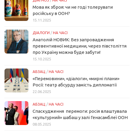
Мова як зброя: чи не годі толерувати
російську в ООН?
15.11.2025
ДІАЛОГИ
/
НА ЧАСІ
Анатолій НОВИК: Без запровадження
превентивної медицини, через півстоліття
про Україну можна буде забути!
15.10.2025
АБЗАЦ
/
НА ЧАСІ
«Перемовини», «діалоги», «мирні плани»
Росії: театр абсурду замість дипломатії
22.06.2025
АБЗАЦ
/
НА ЧАСІ
Спаскудження перемоги: росія влаштувала
«культурний» шабаш у залі Генасамблеї ООН
08.05.2025