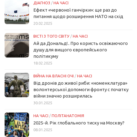
ДІАГНОЗ
/
НА ЧАСІ
Ефект «червоної ганчірки»: ще раз до
питання щодо розширення НАТО на схід
20.02.2025
ВІСТІ З ТОГО СВІТУ
/
НА ЧАСІ
Ай да Дональд!.. Про користь освіжаючого
душу для вищого європейського
політикуму
18.02.2025
ВІЙНА НА ВЛАСНІ ОЧІ
/
НА ЧАСІ
Від дронів до живої риби: «номенклатура»
волонтерської допомоги фронту с початку
війни значно розширилась
30.01.2025
НА ЧАСІ
/
ПОЛІТАНАТОМІЯ
2025-й. Рік глобального тиску на Москву?
08.01.2025