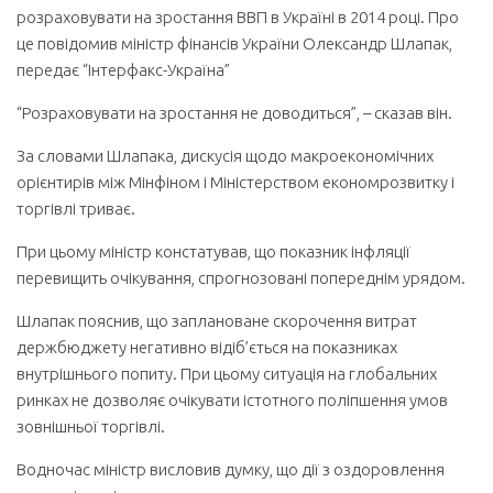
розраховувати на зростання ВВП в Україні в 2014 році. Про
це повідомив міністр фінансів України Олександр Шлапак,
передає “Інтерфакс-Україна”
“Розраховувати на зростання не доводиться”, – сказав він.
За словами Шлапака, дискусія щодо макроекономічних
орієнтирів між Мінфіном і Міністерством економрозвитку і
торгівлі триває.
При цьому міністр констатував, що показник інфляції
перевищить очікування, спрогнозовані попереднім урядом.
Шлапак пояснив, що заплановане скорочення витрат
держбюджету негативно відіб’ється на показниках
внутрішнього попиту. При цьому ситуація на глобальних
ринках не дозволяє очікувати істотного поліпшення умов
зовнішньої торгівлі.
Водночас міністр висловив думку, що дії з оздоровлення