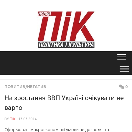
Skip
to
content
ПОЗИТИВ/НЕГАТИВ
0
На зростання ВВП Україні очікувати не
варто
BY
ПІК
· 13.03.2014
Сформовані макроекономічні умови не дозволяють