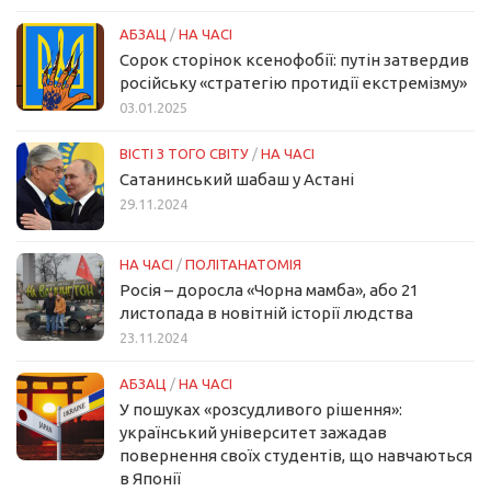
АБЗАЦ
/
НА ЧАСІ
Сорок сторінок ксенофобії: путін затвердив
російську «стратегію протидії екстремізму»
03.01.2025
ВІСТІ З ТОГО СВІТУ
/
НА ЧАСІ
Сатанинський шабаш у Астані
29.11.2024
НА ЧАСІ
/
ПОЛІТАНАТОМІЯ
Росія – доросла «Чорна мамба», або 21
листопада в новітній історії людства
23.11.2024
АБЗАЦ
/
НА ЧАСІ
У пошуках «розсудливого рішення»:
український університет зажадав
повернення своїх студентів, що навчаються
в Японії