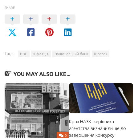
SHARE
Tags:
ВВП
інфляція
Національний банк
Шлапак
YOU MAY ALSO LIKE...
Крах НАЗК: керівника
агентства визначили ще до
завершення конкурсу
0