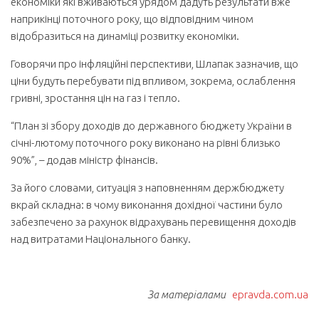
економіки які вживаються урядом дадуть результати вже
наприкінці поточного року, що відповідним чином
відобразиться на динаміці розвитку економіки.
Говорячи про інфляційні перспективи, Шлапак зазначив, що
ціни будуть перебувати під впливом, зокрема, ослаблення
гривні, зростання цін на газ і тепло.
“План зі збору доходів до державного бюджету України в
січні-лютому поточного року виконано на рівні близько
90%”, – додав міністр фінансів.
За його словами, ситуація з наповненням держбюджету
вкрай складна: в чому виконання дохідної частини було
забезпечено за рахунок відрахувань перевищення доходів
над витратами Національного банку.
За матеріалами
epravda.com.ua