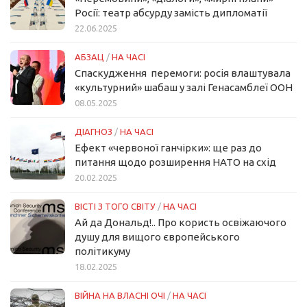
Росії: театр абсурду замість дипломатії
22.06.2025
АБЗАЦ
/
НА ЧАСІ
Спаскудження перемоги: росія влаштувала
«культурний» шабаш у залі Генасамблеї ООН
08.05.2025
ДІАГНОЗ
/
НА ЧАСІ
Ефект «червоної ганчірки»: ще раз до
питання щодо розширення НАТО на схід
20.02.2025
ВІСТІ З ТОГО СВІТУ
/
НА ЧАСІ
Ай да Дональд!.. Про користь освіжаючого
душу для вищого європейського
політикуму
18.02.2025
ВІЙНА НА ВЛАСНІ ОЧІ
/
НА ЧАСІ