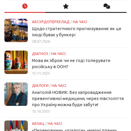
АБСУРДОПЕРЕКЛАД
/
НА ЧАСІ
Щодо стратегічного прогнозування: як це
іноді буває у бункері
28.07.2026
ДІАГНОЗ
/
НА ЧАСІ
Мова як зброя: чи не годі толерувати
російську в ООН?
15.11.2025
ДІАЛОГИ
/
НА ЧАСІ
Анатолій НОВИК: Без запровадження
превентивної медицини, через півстоліття
про Україну можна буде забути!
15.10.2025
АБЗАЦ
/
НА ЧАСІ
«Перемовини», «діалоги», «мирні плани»