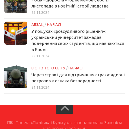
листопада в новітній історії людства
23.11.2024
АБЗАЦ
/
НА ЧАСІ
У пошуках «розсудливого рішення»:
український університет зажадав
повернення своїх студентів, що навчаються
в Японії
22.11.2024
ВІСТІ З ТОГО СВІТУ
/
НА ЧАСІ
Через страх і для підтримання страху: ядерні
погрози як ознака безпорадності
21.11.2024
ПІК. Проект «Політика і Культура» започатковано Зиновієм
КУЛИКОМ у 1999 році.