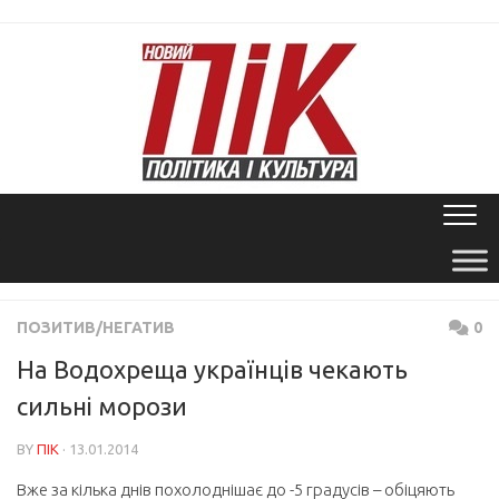
Skip
to
content
ПОЗИТИВ/НЕГАТИВ
0
На Водохреща українців чекають
сильні морози
BY
ПІК
· 13.01.2014
Вже за кілька днів похолоднішає до -5 градусів – обіцяють