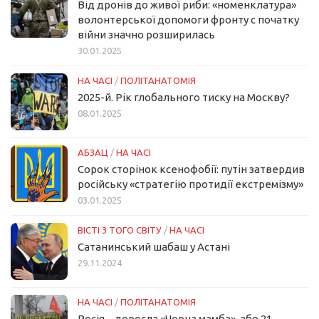
Від дронів до живої риби: «номенклатура»
волонтерської допомоги фронту с початку
війни значно розширилась
30.01.2025
НА ЧАСІ
/
ПОЛІТАНАТОМІЯ
2025-й. Рік глобального тиску на Москву?
08.01.2025
АБЗАЦ
/
НА ЧАСІ
Сорок сторінок ксенофобії: путін затвердив
російську «стратегію протидії екстремізму»
03.01.2025
ВІСТІ З ТОГО СВІТУ
/
НА ЧАСІ
Сатанинський шабаш у Астані
29.11.2024
НА ЧАСІ
/
ПОЛІТАНАТОМІЯ
Росія – доросла «Чорна мамба», або 21