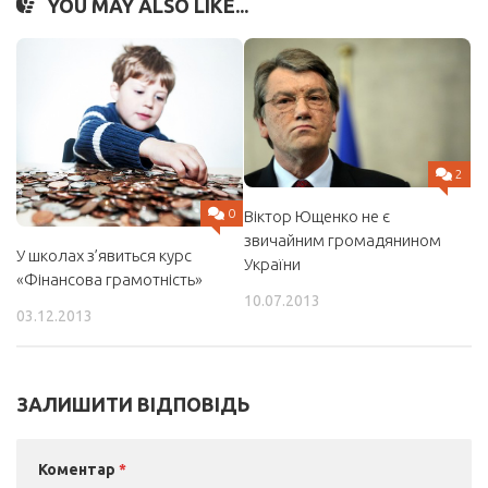
YOU MAY ALSO LIKE...
2
0
Віктор Ющенко не є
звичайним громадянином
У школах з’явиться курс
України
«Фінансова грамотність»
10.07.2013
03.12.2013
ЗАЛИШИТИ ВІДПОВІДЬ
Коментар
*