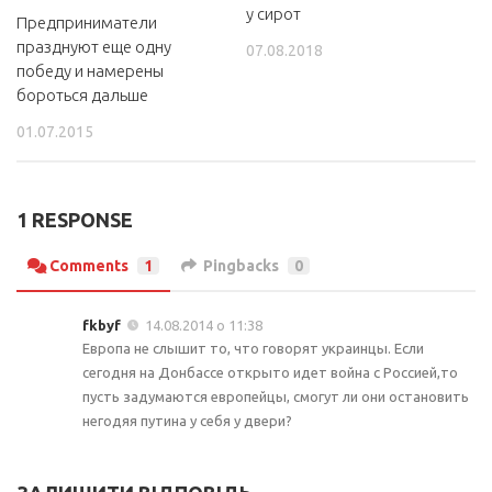
у сирот
Предприниматели
празднуют еще одну
07.08.2018
победу и намерены
бороться дальше
01.07.2015
1 RESPONSE
Comments
1
Pingbacks
0
fkbyf
14.08.2014 о 11:38
Европа не слышит то, что говорят украинцы. Если
сегодня на Донбассе открыто идет война с Россией,то
пусть задумаются европейцы, смогут ли они остановить
негодяя путина у себя у двери?