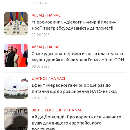
15.10.2025
АБЗАЦ
/
НА ЧАСІ
«Перемовини», «діалоги», «мирні плани»
Росії: театр абсурду замість дипломатії
22.06.2025
АБЗАЦ
/
НА ЧАСІ
Спаскудження перемоги: росія влаштувала
«культурний» шабаш у залі Генасамблеї ООН
08.05.2025
ДІАГНОЗ
/
НА ЧАСІ
Ефект «червоної ганчірки»: ще раз до
питання щодо розширення НАТО на схід
20.02.2025
ВІСТІ З ТОГО СВІТУ
/
НА ЧАСІ
Ай да Дональд!.. Про користь освіжаючого
душу для вищого європейського
політикуму