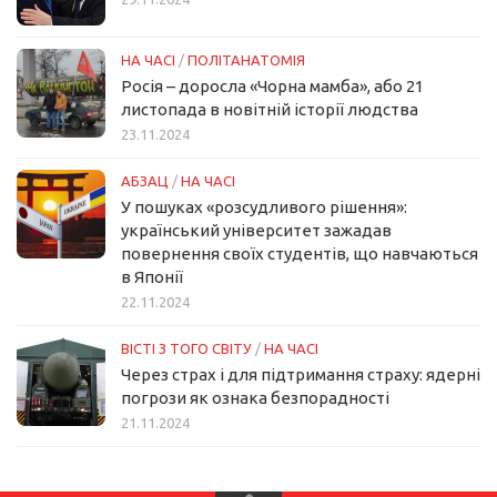
НА ЧАСІ
/
ПОЛІТАНАТОМІЯ
Росія – доросла «Чорна мамба», або 21
листопада в новітній історії людства
23.11.2024
АБЗАЦ
/
НА ЧАСІ
У пошуках «розсудливого рішення»:
український університет зажадав
повернення своїх студентів, що навчаються
в Японії
22.11.2024
ВІСТІ З ТОГО СВІТУ
/
НА ЧАСІ
Через страх і для підтримання страху: ядерні
погрози як ознака безпорадності
21.11.2024