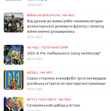
18.02.2025
ВІЙНА НА ВЛАСНІ ОЧІ
/
НА ЧАСІ
Від дронів до живої риби: «номенклатура»
волонтерської допомоги фронту с початку
війни значно розширилась
30.01.2025
НА ЧАСІ
/
ПОЛІТАНАТОМІЯ
2025-й. Рік глобального тиску на Москву?
08.01.2025
АБЗАЦ
/
НА ЧАСІ
Сорок сторінок ксенофобії: путін затвердив
російську «стратегію протидії екстремізму»
03.01.2025
ВІСТІ З ТОГО СВІТУ
/
НА ЧАСІ
Сатанинський шабаш у Астані
29.11.2024