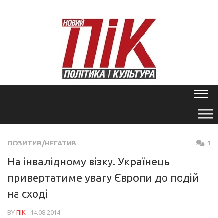
Skip
to
content
ПОЗИТИВ/НЕГАТИВ
1
На інвалідному візку. Українець
привертатиме увагу Європи до подій
на сході
BY
ПІК
· 14.08.2014