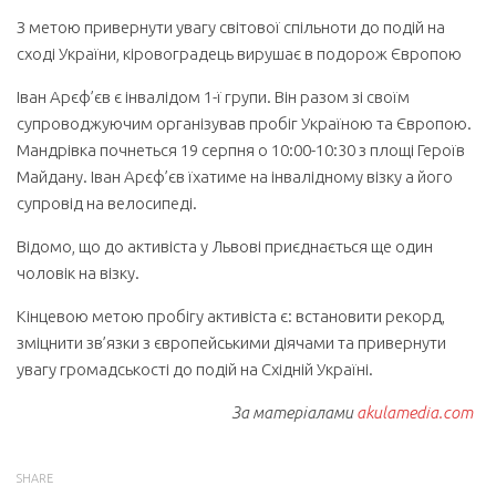
З метою привернути увагу світової спільноти до подій на
сході України, кіровоградець вирушає в подорож Європою
Іван Арєф’єв є інвалідом 1-ї групи. Він разом зі своїм
супроводжуючим організував пробіг Україною та Європою.
Мандрівка почнеться 19 серпня о 10:00-10:30 з площі Героїв
Майдану. Іван Арєф’єв їхатиме на інвалідному візку а його
супровід на велосипеді.
Відомо, що до активіста у Львові приєднається ще один
чоловік на візку.
Кінцевою метою пробігу активіста є: встановити рекорд,
зміцнити зв’язки з європейськими діячами та привернути
увагу громадськості до подій на Східній Україні.
За матеріалами
akulamedia.com
SHARE