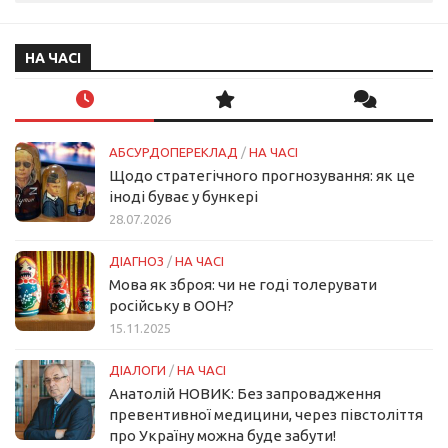
НА ЧАСІ
АБСУРДОПЕРЕКЛАД
/
НА ЧАСІ
Щодо стратегічного прогнозування: як це
іноді буває у бункері
28.07.2026
ДІАГНОЗ
/
НА ЧАСІ
Мова як зброя: чи не годі толерувати
російську в ООН?
15.11.2025
ДІАЛОГИ
/
НА ЧАСІ
Анатолій НОВИК: Без запровадження
превентивної медицини, через півстоліття
про Україну можна буде забути!