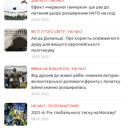
ДІАГНОЗ
/
НА ЧАСІ
Ефект «червоної ганчірки»: ще раз до
питання щодо розширення НАТО на схід
20.02.2025
ВІСТІ З ТОГО СВІТУ
/
НА ЧАСІ
Ай да Дональд!.. Про користь освіжаючого
душу для вищого європейського
політикуму
18.02.2025
ВІЙНА НА ВЛАСНІ ОЧІ
/
НА ЧАСІ
Від дронів до живої риби: «номенклатура»
волонтерської допомоги фронту с початку
війни значно розширилась
30.01.2025
НА ЧАСІ
/
ПОЛІТАНАТОМІЯ
2025-й. Рік глобального тиску на Москву?
08.01.2025