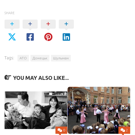
SHARE
Tags:
АТО
Донецьк
Шульман
YOU MAY ALSO LIKE...
0
2