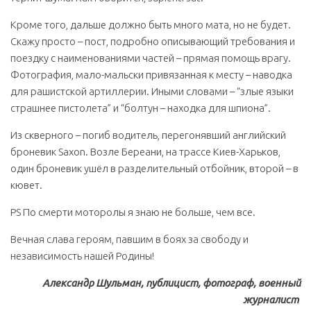
Кроме того, дальше должно быть много мата, но не будет.
Скажу просто – пост, подробно описывающий требования и
поездку с наименованиями частей – прямая помощь врагу.
Фотография, мало-мальски привязанная к месту – наводка
для рашистской артиллерии. Иными словами – “злые языки
страшнее пистолета” и “болтун – находка для шпиона”.
Из скверного – погиб водитель, перегонявший английский
броневик Saxon. Возле Береани, на трассе Киев-Харьков,
один броневик ушёл в разделительный отбойник, второй – в
кювет.
PS По смерти моторолы я знаю не больше, чем все.
Вечная слава героям, павшим в боях за свободу и
независимость нашей Родины!
Александр Шульман, публицист, фотограф, военный
журналист