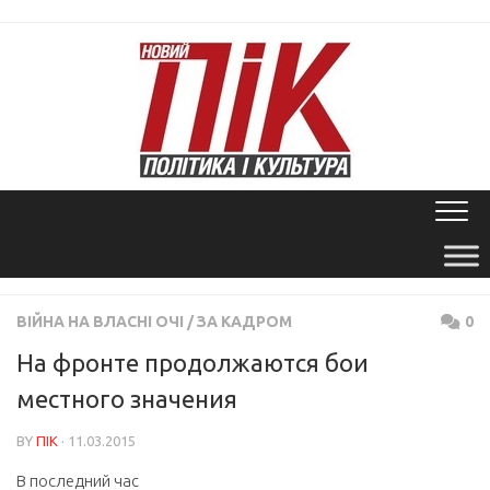
Skip
to
content
ВІЙНА НА ВЛАСНІ ОЧІ
/
ЗА КАДРОМ
0
На фронте продолжаются бои
местного значения
BY
ПІК
· 11.03.2015
В последний час