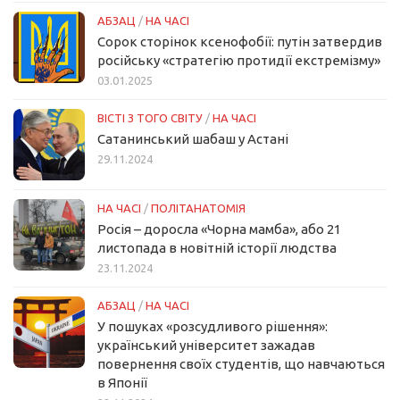
АБЗАЦ
/
НА ЧАСІ
Сорок сторінок ксенофобії: путін затвердив
російську «стратегію протидії екстремізму»
03.01.2025
ВІСТІ З ТОГО СВІТУ
/
НА ЧАСІ
Сатанинський шабаш у Астані
29.11.2024
НА ЧАСІ
/
ПОЛІТАНАТОМІЯ
Росія – доросла «Чорна мамба», або 21
листопада в новітній історії людства
23.11.2024
АБЗАЦ
/
НА ЧАСІ
У пошуках «розсудливого рішення»:
український університет зажадав
повернення своїх студентів, що навчаються
в Японії