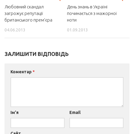
Любовний скандал
День знань в Україні
загрожує репутації
починається з мажорної
британського прем’єра
ноти
04.06.2013
01.09.2013
ЗАЛИШИТИ ВІДПОВІДЬ
Коментар
*
Ім'я
Email
Сайт