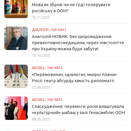
Мова як зброя: чи не годі толерувати
російську в ООН?
15.11.2025
ДІАЛОГИ
/
НА ЧАСІ
Анатолій НОВИК: Без запровадження
превентивної медицини, через півстоліття
про Україну можна буде забути!
15.10.2025
АБЗАЦ
/
НА ЧАСІ
«Перемовини», «діалоги», «мирні плани»
Росії: театр абсурду замість дипломатії
22.06.2025
АБЗАЦ
/
НА ЧАСІ
Спаскудження перемоги: росія влаштувала
«культурний» шабаш у залі Генасамблеї ООН
08.05.2025