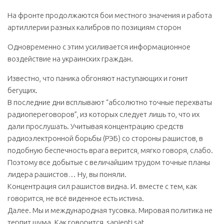
На фронте продолжаются бои местного значения и работа
артиллерии разных калибров по позициям сторон
Одновременно с этим усиливается информационное
воздействие на украинских граждан.
Известно, что паника обгоняют наступающих и гонит
бегущих.
В последние дни всплывают “абсолютно точные перехваты
радиопереговоров”, из которых следует лишь то, что их
дали прослушать. Учитывая концентрацию средств
радиоэлектронной борьбы (РЭБ) со стороны рашистов, в
подобную беспечность врага верится, мягко говоря, слабо.
Поэтому все добытые с величайшим трудом точные планы
лидера рашистов… Ну, вы поняли.
Концентрация сил рашистов видна. И. вместе с тем, как
говорится, не всё виденное есть истина.
Далее. Мы и международная тусовка. Мировая политика не
терпит шума. Как говорится, sapienti sat.