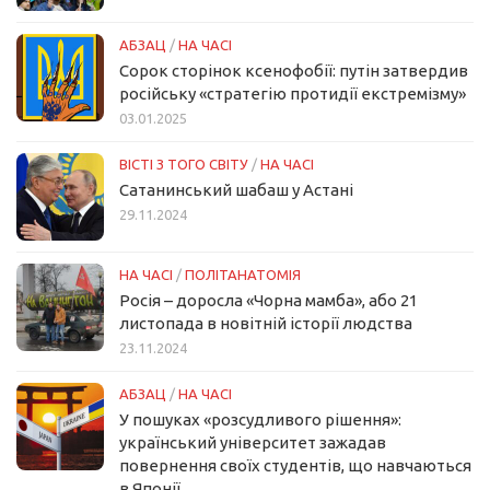
АБЗАЦ
/
НА ЧАСІ
Сорок сторінок ксенофобії: путін затвердив
російську «стратегію протидії екстремізму»
03.01.2025
ВІСТІ З ТОГО СВІТУ
/
НА ЧАСІ
Сатанинський шабаш у Астані
29.11.2024
НА ЧАСІ
/
ПОЛІТАНАТОМІЯ
Росія – доросла «Чорна мамба», або 21
листопада в новітній історії людства
23.11.2024
АБЗАЦ
/
НА ЧАСІ
У пошуках «розсудливого рішення»:
український університет зажадав
повернення своїх студентів, що навчаються
в Японії