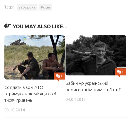
Tags:
заборона
Росія
YOU MAY ALSO LIKE...
0
0
Бабин Яр український
Солдати в зоні АТО
режисер зніматиме в Латвії
отримують щомісяця до 6
04.04.2013
тисяч гривень
03.10.2014