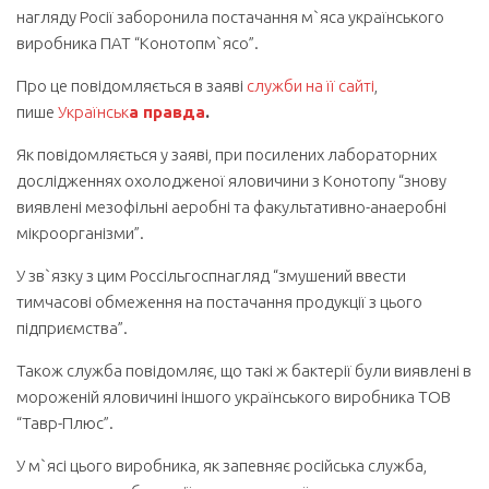
нагляду Росії заборонила постачання м`яса українського
виробника ПАТ “Конотопм`ясо”.
Про це повідомляється в заяві
служби на її сайті
,
пише
Українськ
а правда
.
Як повідомляється у заяві, при посилених лабораторних
дослідженнях охолодженої яловичини з Конотопу “знову
виявлені мезофільні аеробні та факультативно-анаеробні
мікроорганізми”.
У зв`язку з цим Россільгоспнагляд “змушений ввести
тимчасові обмеження на постачання продукції з цього
підприємства”.
Також служба повідомляє, що такі ж бактерії були виявлені в
мороженій яловичині іншого українського виробника ТОВ
“Тавр-Плюс”.
У м`ясі цього виробника, як запевняє російська служба,