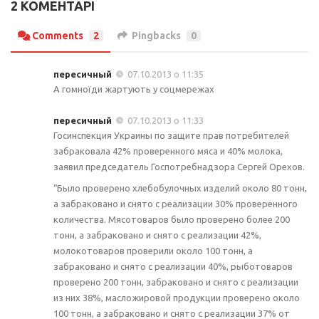
2 КОМЕНТАРІ
Comments
2
Pingbacks
0
пересичный
07.10.2013 о 11:35
А гомноїди жартують у соцмережах
пересичный
07.10.2013 о 11:33
Госинспекция Украины по защите прав потребителей
забраковала 42% проверенного мяса и 40% молока,
заявил председатель Госпотребнадзора Сергей Орехов.
“Было проверено хлебобулочных изделий около 80 тонн,
а забраковано и снято с реализации 30% проверенного
количества. Мясотоваров было проверено более 200
тонн, а забраковано и снято с реализации 42%,
молокотоваров проверили около 100 тонн, а
забраковано и снято с реализации 40%, рыботоваров
проверено 200 тонн, забраковано и снято с реализации
из них 38%, масложировой продукции проверено около
100 тонн, а забраковано и снято с реализации 37% от