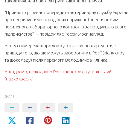
також виявили бактерії групи кишкової палички.
“Прийнято рішення попередити ветеринарну службу України
про неприпустимість подібних порушень і ввести режим
посиленого лабораторного контролю за продукцією цього
підприємства” , – повідомляє Россільгоспнагляд.
А от у соцмережах продовжують активно жартувати, з
приводу того, що ще можуть заборонити в Росії (після сиру
та шоколаду) після перемоги Володимира Кличка.
Нагадаємо, нещодавно Росія перекрила український
“наркотрафік”
SHARE