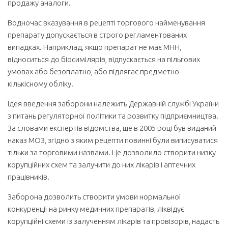
продажу аналоги.
Водночас вказування в рецепті торгового найменування
препарату допускається в строго регламентованих
випадках. Наприклад, якщо препарат не має МНН,
відноситься до біосимілярів, відпускається на пільгових
умовах або безоплатно, або підлягає предметно-
кількісному обліку.
Ідея введення заборони належить Державній службі України
з питань регуляторної політики та розвитку підприємництва.
За словами експертів відомства, ще в 2005 році був виданий
наказ МОЗ, згідно з яким рецепти повинні були виписуватися
тільки за торговими назвами. Це дозволило створити низку
корупційних схем та залучити до них лікарів і аптечних
працівників.
Заборона дозволить створити умови нормальної
конкуренції на ринку медичних препаратів, ліквідує
корупційні схеми із залученням лікарів та провізорів, надасть