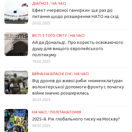
ДІАГНОЗ
/
НА ЧАСІ
Ефект «червоної ганчірки»: ще раз до
питання щодо розширення НАТО на схід
20.02.2025
ВІСТІ З ТОГО СВІТУ
/
НА ЧАСІ
Ай да Дональд!.. Про користь освіжаючого
душу для вищого європейського
політикуму
18.02.2025
ВІЙНА НА ВЛАСНІ ОЧІ
/
НА ЧАСІ
Від дронів до живої риби: «номенклатура»
волонтерської допомоги фронту с початку
війни значно розширилась
30.01.2025
НА ЧАСІ
/
ПОЛІТАНАТОМІЯ
2025-й. Рік глобального тиску на Москву?
08.01.2025