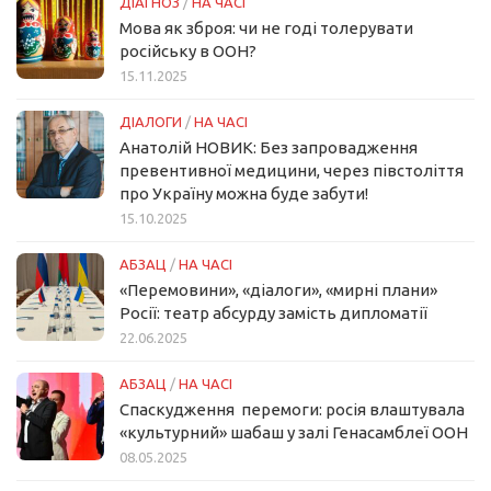
ДІАГНОЗ
/
НА ЧАСІ
Мова як зброя: чи не годі толерувати
російську в ООН?
15.11.2025
ДІАЛОГИ
/
НА ЧАСІ
Анатолій НОВИК: Без запровадження
превентивної медицини, через півстоліття
про Україну можна буде забути!
15.10.2025
АБЗАЦ
/
НА ЧАСІ
«Перемовини», «діалоги», «мирні плани»
Росії: театр абсурду замість дипломатії
22.06.2025
АБЗАЦ
/
НА ЧАСІ
Спаскудження перемоги: росія влаштувала
«культурний» шабаш у залі Генасамблеї ООН
08.05.2025