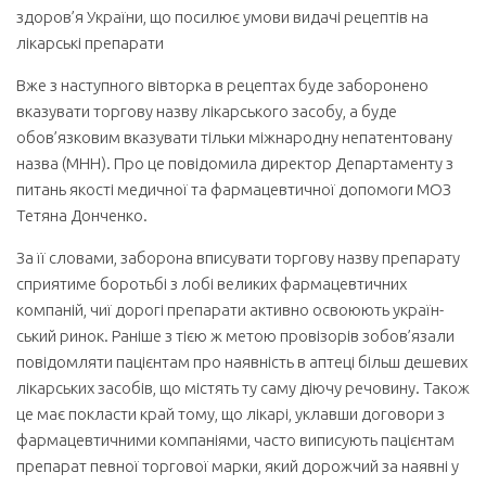
здоров’я України, що посилює умови видачі рецептів на
лікарські препарати
Вже з наступного вівторка в рецептах буде заборонено
вказувати торгову назву лікарського засобу, а буде
обов’язковим вказувати тільки міжнародну непатентовану
назва (МНН). Про це повідомила директор Департаменту з
питань якості медичної та фармацевтичної допомоги МОЗ
Тетяна Донченко.
За її словами, заборона вписувати торгову назву препарату
сприятиме боротьбі з лобі великих фармацевтичних
компаній, чиї дорогі препарати активно освоюють україн­
ський ринок. Раніше з тією ж метою провізорів зобов’язали
повідомляти пацієнтам про наявність в аптеці більш дешевих
лікарських засобів, що містять ту саму діючу речовину. Також
це має покласти край тому, що лікарі, уклавши договори з
фарма­цевтичними компаніями, часто виписують пацієнтам
препарат певної торгової марки, який дорожчий за наявні у