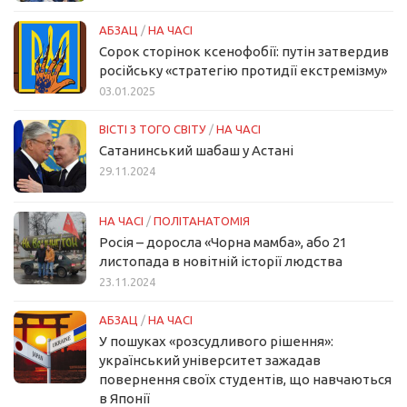
АБЗАЦ
/
НА ЧАСІ
Сорок сторінок ксенофобії: путін затвердив
російську «стратегію протидії екстремізму»
03.01.2025
ВІСТІ З ТОГО СВІТУ
/
НА ЧАСІ
Сатанинський шабаш у Астані
29.11.2024
НА ЧАСІ
/
ПОЛІТАНАТОМІЯ
Росія – доросла «Чорна мамба», або 21
листопада в новітній історії людства
23.11.2024
АБЗАЦ
/
НА ЧАСІ
У пошуках «розсудливого рішення»:
український університет зажадав
повернення своїх студентів, що навчаються
в Японії