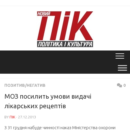
Skip
to
content
ПОЗИТИВ/НЕГАТИВ
0
МОЗ посилить умови видачі
лікарських рецептів
BY
ПІК
· 27.12.2013
З 31 грудня набуде чинності наказ Міністерства охорони