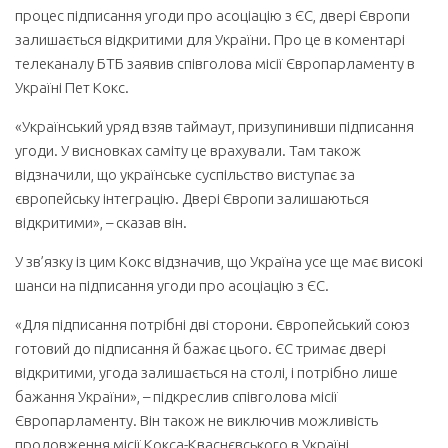
процес підписання угоди про асоціацію з ЄС, двері Європи
залишається відкритими для України. Про це в коментарі
телеканалу БТБ заявив співголова місії Європарламенту в
Україні Пет Кокс.
«Український уряд взяв таймаут, призупинивши підписання
угоди. У висновках саміту це врахували. Там також
відзначили, що українське суспільство виступає за
європейську інтеграцію. Двері Європи залишаються
відкритими», – сказав він.
У зв’язку із цим Кокс відзначив, що Україна усе ще має високі
шанси на підписання угоди про асоціацію з ЄС.
«Для підписання потрібні дві сторони. Європейський союз
готовий до підписання й бажає цього. ЄС тримає двері
відкритими, угода залишається на столі, і потрібно лише
бажання України», – підкреслив співголова місії
Європарламенту. Він також не виключив можливість
продовження місії Кокса-Кваснєвського в Україні.