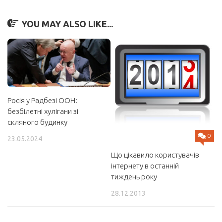
YOU MAY ALSO LIKE...
Росія у Радбезі ООН:
безбілетні хулігани зі
скляного будинку
0
23.05.2024
Що цікавило користувачів
інтернету в останній
тиждень року
28.12.2013