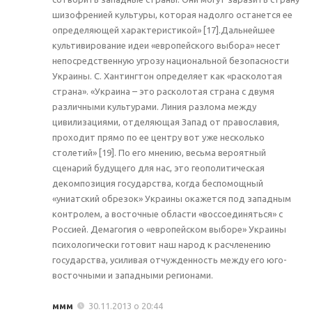
шизофренией культуры, которая надолго останется ее
определяющей характеристикой» [17].Дальнейшее
культивирование идеи «европейского выбора» несет
непосредственную угрозу национальной безопасности
Украины. С. Хантингтон определяет как «расколотая
страна». «Украина – это расколотая страна с двумя
различными культурами. Линия разлома между
цивилизациями, отделяющая Запад от православия,
проходит прямо по ее центру вот уже несколько
столетий» [19]. По его мнению, весьма вероятный
сценарий будущего для нас, это геополитическая
декомпозиция государства, когда беспомощный
«униатский обрезок» Украины окажется под западным
контролем, а восточные области «воссоединяться» с
Россией. Демагогия о «европейском выборе» Украины
психологически готовит наш народ к расчленению
государства, усиливая отчужденность между его юго-
восточными и западными регионами.
ммм
30.11.2013 о 20:44