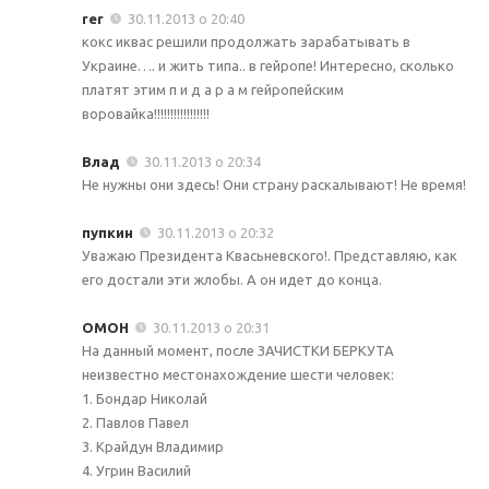
rer
30.11.2013 о 20:40
кокс иквас решили продолжать зарабатывать в
Украине…. и жить типа.. в гейропе! Интересно, сколько
платят этим п и д а р а м гейропейским
воровайка!!!!!!!!!!!!!!!!!
Влад
30.11.2013 о 20:34
Не нужны они здесь! Они страну раскалывают! Не время!
пупкин
30.11.2013 о 20:32
Уважаю Президента Квасьневского!. Представляю, как
его достали эти жлобы. А он идет до конца.
ОМОН
30.11.2013 о 20:31
На данный момент, после ЗАЧИСТКИ БЕРКУТА
неизвестно местонахождение шести человек:
1. Бондар Николай
2. Павлов Павел
3. Крайдун Владимир
4. Угрин Василий