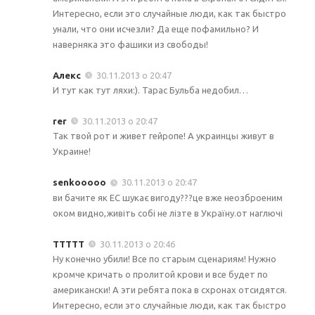
Интересно, если это случайные люди, как так быстро
унали, что они исчезли? Да еще пофамильно? И
наверняка это фашики из свободы!
Алекс
30.11.2013 о 20:47
И тут как тут ляхи:). Тарас Бульба недобил…
rer
30.11.2013 о 20:47
Так твой рот и живет гейропе! А украинцы живут в
Украине!
senkooooo
30.11.2013 о 20:47
ви бачите як ЕС шукає вигоду???це вже неозброеним
оком видно,живіть собі не лізте в Україну.от наглючі
ТТТТТ
30.11.2013 о 20:46
Ну конечно убили! Все по старым сценариям! Нужно
кромче кричать о пролитой крови и все будет по
американски! А эти ребята пока в схронах отсидятся.
Интересно, если это случайные люди, как так быстро