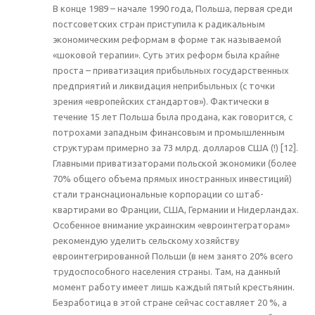
В конце 1989 – начале 1990 года, Польша, первая среди
постсоветских стран приступила к радикальным
экономическим реформам в форме так называемой
«шоковой терапии». Суть этих реформ была крайне
проста – приватизация прибыльных государственных
предприятий и ликвидация неприбыльных (с точки
зрения «европейских стандартов»). Фактически в
течение 15 лет Польша была продана, как говорится, с
потрохами западным финансовым и промышленным
структурам примерно за 73 млрд. долларов США (!) [12].
Главными приватизаторами польской экономики (более
70% общего объема прямых иностранных инвестиций)
стали транснациональные корпорации со штаб-
квартирами во Франции, США, Германии и Нидерландах.
Особенное внимание украинским «евроинтеграторам»
рекомендую уделить сельскому хозяйству
евроинтегрированной Польши (в нем занято 20% всего
трудоспособного населения страны. Там, на данный
момент работу имеет лишь каждый пятый крестьянин.
Безработица в этой стране сейчас составляет 20 %, а