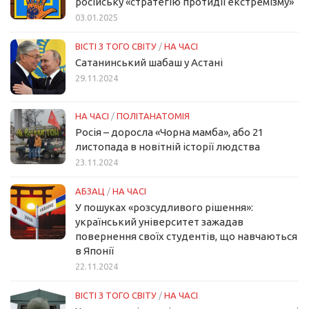
російську «стратегію протидії екстремізму»
03.01.2025
ВІСТІ З ТОГО СВІТУ
/
НА ЧАСІ
Сатанинський шабаш у Астані
29.11.2024
НА ЧАСІ
/
ПОЛІТАНАТОМІЯ
Росія – доросла «Чорна мамба», або 21
листопада в новітній історії людства
23.11.2024
АБЗАЦ
/
НА ЧАСІ
У пошуках «розсудливого рішення»:
український університет зажадав
повернення своїх студентів, що навчаються
в Японії
22.11.2024
ВІСТІ З ТОГО СВІТУ
/
НА ЧАСІ