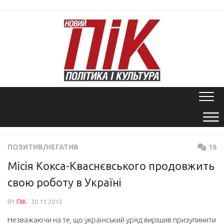
Skip
to
content
ПОЗИТИВ/НЕГАТИВ
16
Місія Кокса-Кваснєвського продовжить
свою роботу в Україні
BY
ПІК
· 30.11.2013
Незважаючи на те, що український уряд вирішив призупинити