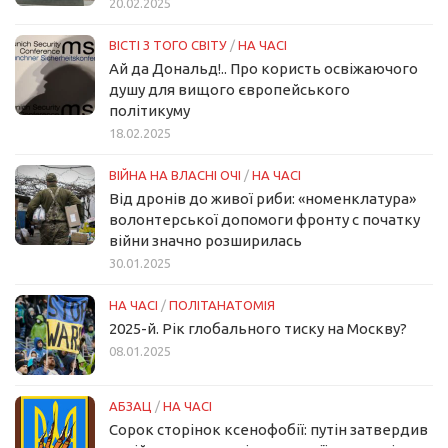
20.02.2025
ВІСТІ З ТОГО СВІТУ
/
НА ЧАСІ
Ай да Дональд!.. Про користь освіжаючого
душу для вищого європейського
політикуму
18.02.2025
ВІЙНА НА ВЛАСНІ ОЧІ
/
НА ЧАСІ
Від дронів до живої риби: «номенклатура»
волонтерської допомоги фронту с початку
війни значно розширилась
30.01.2025
НА ЧАСІ
/
ПОЛІТАНАТОМІЯ
2025-й. Рік глобального тиску на Москву?
08.01.2025
АБЗАЦ
/
НА ЧАСІ
Сорок сторінок ксенофобії: путін затвердив