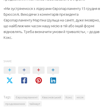
«Ми зустрінемося з лідерами Європарламенту 15 грудня в
Брюсселі. Виходячи з коментарів президента
Європарламенту Мартіна Шульца на саміті, дуже імовірно,
що найближчим часом нашу місію в тій або іншій формі
відновлять. Треба визначити умови й тривалість», – додав
Кокс.
SHARE
Tags:
Європарламент
Кваснєвський
Кокс
місія
продовження
таймаут