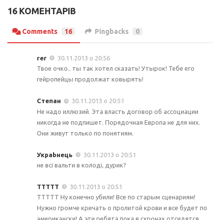
16 КОМЕНТАРІВ
Comments
16
Pingbacks
0
rer
30.11.2013 о 20:56
Твое очко.. ты так хотел сказать! Утырок! Тебе его
гейропейцы продолжат ковырять!
Степан
30.11.2013 о 20:51
Не надо иллюзий. Эта власть договор об ассоциации
никогда не подпишет. Порядочная Европа не для них.
Они живут только по понятиям.
Украbнець
30.11.2013 о 20:51
не всі вальти в колоді, дурик?
ТТТТТ
30.11.2013 о 20:51
ТТТТТ Ну конечно убили! Все по старым сценариям!
Нужно громче кричать о пролитой крови и все будет по
американски! А эти ребята пока в схронах отсидятся.