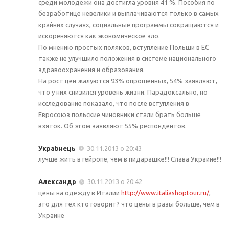
среди молодежи она достигла уровня 41 %. Пособия по
безработице невелики и выплачиваются только в самых
крайних случаях, социальные программы сокращаются и
искореняются как экономическое зло.
По мнению простых поляков, вступление Польши в ЕС
также не улучшило положения в системе национального
здравоохранения и образования.
На рост цен жалуются 93% опрошенных, 54% заявляют,
что у них снизился уровень жизни. Парадоксально, но
исследование показало, что после вступления в
Евросоюз польские чиновники стали брать больше
взяток. Об этом заявляют 55% респондентов.
Украbнець
30.11.2013 о 20:43
лучше жить в гейропе, чем в пидарашке!!! Слава Украине!!!
Александр
30.11.2013 о 20:42
цены на одежду в Италии
http://www.italiashoptour.ru/
,
это для тех кто говорит? что цены в разы больше, чем в
Украине