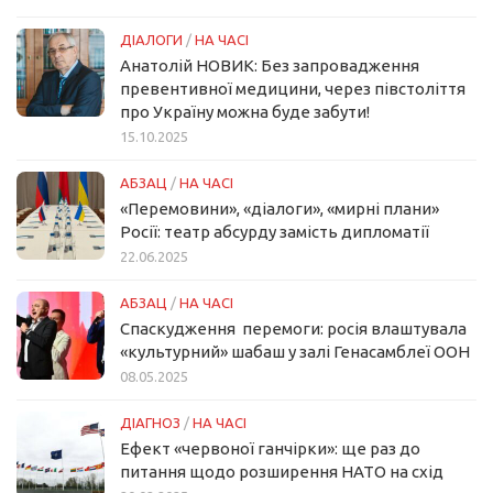
ДІАЛОГИ
/
НА ЧАСІ
Анатолій НОВИК: Без запровадження
превентивної медицини, через півстоліття
про Україну можна буде забути!
15.10.2025
АБЗАЦ
/
НА ЧАСІ
«Перемовини», «діалоги», «мирні плани»
Росії: театр абсурду замість дипломатії
22.06.2025
АБЗАЦ
/
НА ЧАСІ
Спаскудження перемоги: росія влаштувала
«культурний» шабаш у залі Генасамблеї ООН
08.05.2025
ДІАГНОЗ
/
НА ЧАСІ
Ефект «червоної ганчірки»: ще раз до
питання щодо розширення НАТО на схід