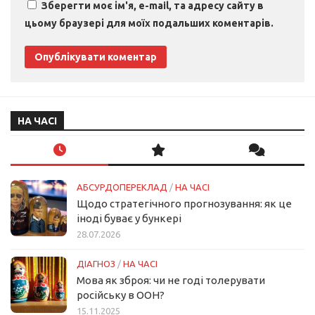
Зберегти моє ім'я, e-mail, та адресу сайту в
цьому браузері для моїх подальших коментарів.
НА ЧАСІ
АБСУРДОПЕРЕКЛАД
/
НА ЧАСІ
Щодо стратегічного прогнозування: як це
іноді буває у бункері
28.07.2026
ДІАГНОЗ
/
НА ЧАСІ
Мова як зброя: чи не годі толерувати
російську в ООН?
15.11.2025