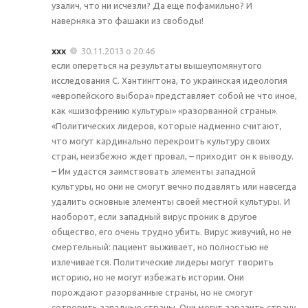
узалич, что ни исчезли? Да еще пофамильно? И
наверняка это фашаки из свободы!
ххх
30.11.2013 о 20:46
если опереться на результаты вышеупомянутого
исследования С. Хантингтона, то украинская идеология
«европейского выбора» представляет собой не что иное,
как «шизофрению культуры» «разорванной страны».
«Политических лидеров, которые надменно считают,
что могут кардинально перекроить культуру своих
стран, неизбежно ждет провал, – приходит он к выводу.
– Им удастся заимствовать элементы западной
культуры, но они не смогут вечно подавлять или навсегда
удалить основные элементы своей местной культуры. И
наоборот, если западный вирус проник в другое
общество, его очень трудно убить. Вирус живучий, но не
смертельный: пациент выживает, но полностью не
излечивается. Политические лидеры могут творить
историю, но не могут избежать истории. Они
порождают разорванные страны, но не смогут
сотворить западные страны. Они могут заразить страну