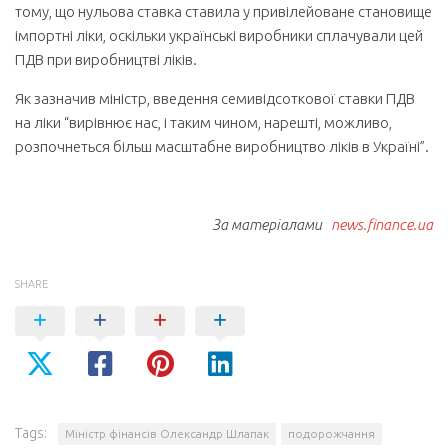
тому, що нульова ставка ставила у привілейоване становище
імпортні ліки, оскільки українські виробники сплачували цей
ПДВ при виробництві ліків.
Як зазначив міністр, введення семивідсоткової ставки ПДВ
на ліки “вирівнює нас, і таким чином, нарешті, можливо,
розпочнеться більш масштабне виробництво ліків в Україні”.
За матеріалами
news.finance.ua
SHARE
Tags:
Міністр фінансів Олександр Шлапак
подорожчання