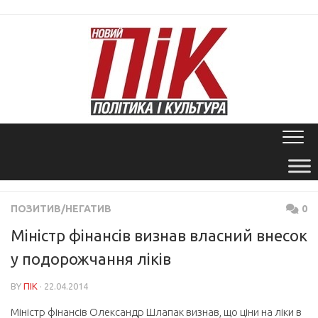
Skip
to
content
ПОЗИТИВ/НЕГАТИВ
0
Міністр фінансів визнав власний внесок
у подорожчання ліків
BY
ПІК
· 22.04.2014
Міністр фінансів Олександр Шлапак визнав, що ціни на ліки в