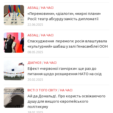
АБЗАЦ
/
НА ЧАСІ
«Перемовини», «діалоги», «мирні плани»
Росії: театр абсурду замість дипломатії
22.06.2025
АБЗАЦ
/
НА ЧАСІ
Спаскудження перемоги: росія влаштувала
«культурний» шабаш у залі Генасамблеї ООН
08.05.2025
ДІАГНОЗ
/
НА ЧАСІ
Ефект «червоної ганчірки»: ще раз до
питання щодо розширення НАТО на схід
20.02.2025
ВІСТІ З ТОГО СВІТУ
/
НА ЧАСІ
Ай да Дональд!.. Про користь освіжаючого
душу для вищого європейського
політикуму
18.02.2025