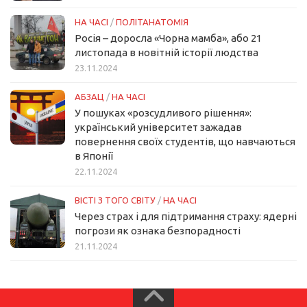
НА ЧАСІ
/
ПОЛІТАНАТОМІЯ
Росія – доросла «Чорна мамба», або 21
листопада в новітній історії людства
23.11.2024
АБЗАЦ
/
НА ЧАСІ
У пошуках «розсудливого рішення»:
український університет зажадав
повернення своїх студентів, що навчаються
в Японії
22.11.2024
ВІСТІ З ТОГО СВІТУ
/
НА ЧАСІ
Через страх і для підтримання страху: ядерні
погрози як ознака безпорадності
21.11.2024