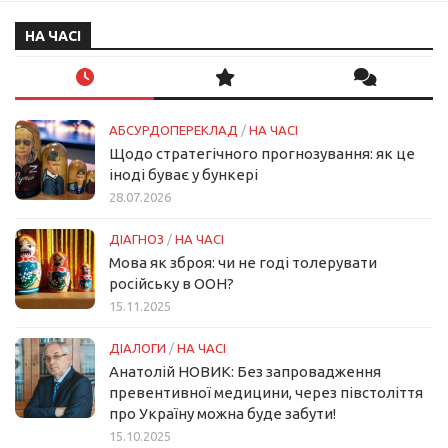
НА ЧАСІ
АБСУРДОПЕРЕКЛАД
/
НА ЧАСІ
Щодо стратегічного прогнозування: як це
іноді буває у бункері
28.07.2026
ДІАГНОЗ
/
НА ЧАСІ
Мова як зброя: чи не годі толерувати
російську в ООН?
15.11.2025
ДІАЛОГИ
/
НА ЧАСІ
Анатолій НОВИК: Без запровадження
превентивної медицини, через півстоліття
про Україну можна буде забути!
15.10.2025