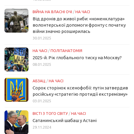
ВІЙНА НА ВЛАСНІ ОЧІ
/
НА ЧАСІ
Від дронів до живої риби: «номенклатура»
волонтерської допомоги фронту с початку
війни значно розширилась
30.01.2025
НА ЧАСІ
/
ПОЛІТАНАТОМІЯ
2025-й. Рік глобального тиску на Москву?
08.01.2025
АБЗАЦ
/
НА ЧАСІ
Сорок сторінок ксенофобії: путін затвердив
російську «стратегію протидії екстремізму»
03.01.2025
ВІСТІ З ТОГО СВІТУ
/
НА ЧАСІ
Сатанинський шабаш у Астані
29.11.2024