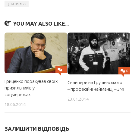
ціни на ліки
YOU MAY ALSO LIKE...
1
0
Гриценко порахував своїх
Снайпери на Грушевського
прихильників у
– професійні найманці, – ЗМІ
соцмережах
23.01.2014
18.06.2014
ЗАЛИШИТИ ВІДПОВІДЬ