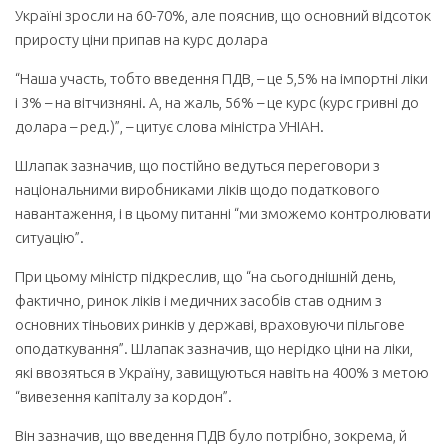
Україні зросли на 60-70%, але пояснив, що основний відсоток
приросту ціни припав на курс долара
“Наша участь, тобто введення ПДВ, – це 5,5% на імпортні ліки
і 3% – на вітчизняні. А, на жаль, 56% – це курс (курс гривні до
долара – ред.)”, – цитує слова міністра УНІАН.
Шлапак зазначив, що постійно ведуться переговори з
національними виробниками ліків щодо податкового
навантаження, і в цьому питанні “ми зможемо контролювати
ситуацію”.
При цьому міністр підкреслив, що “на сьогоднішній день,
фактично, ринок ліків і медичних засобів став одним з
основних тіньових ринків у державі, враховуючи пільгове
оподаткування”. Шлапак зазначив, що нерідко ціни на ліки,
які ввозяться в Україну, завищуються навіть на 400% з метою
“вивезення капіталу за кордон”.
Він зазначив, що введення ПДВ було потрібно, зокрема, й