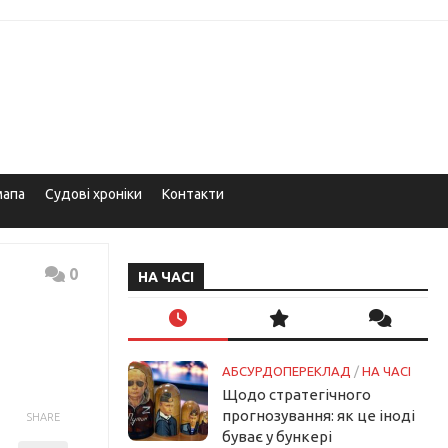
мапа
Судові хроніки
Контакти
0
НА ЧАСІ
АБСУРДОПЕРЕКЛАД
/
НА ЧАСІ
Щодо стратегічного
прогнозування: як це іноді
SHARE
буває у бункері