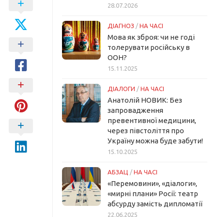
28.07.2026
ДІАГНОЗ
/
НА ЧАСІ
Мова як зброя: чи не годі
толерувати російську в
ООН?
15.11.2025
ДІАЛОГИ
/
НА ЧАСІ
Анатолій НОВИК: Без
запровадження
превентивної медицини,
через півстоліття про
Україну можна буде забути!
15.10.2025
АБЗАЦ
/
НА ЧАСІ
«Перемовини», «діалоги»,
«мирні плани» Росії: театр
абсурду замість дипломатії
22.06.2025