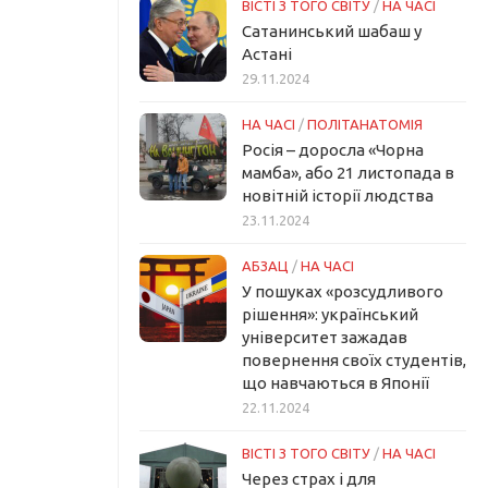
ВІСТІ З ТОГО СВІТУ
/
НА ЧАСІ
Сатанинський шабаш у
Астані
29.11.2024
НА ЧАСІ
/
ПОЛІТАНАТОМІЯ
Росія – доросла «Чорна
мамба», або 21 листопада в
новітній історії людства
23.11.2024
АБЗАЦ
/
НА ЧАСІ
У пошуках «розсудливого
рішення»: український
університет зажадав
повернення своїх студентів,
що навчаються в Японії
22.11.2024
ВІСТІ З ТОГО СВІТУ
/
НА ЧАСІ
Через страх і для