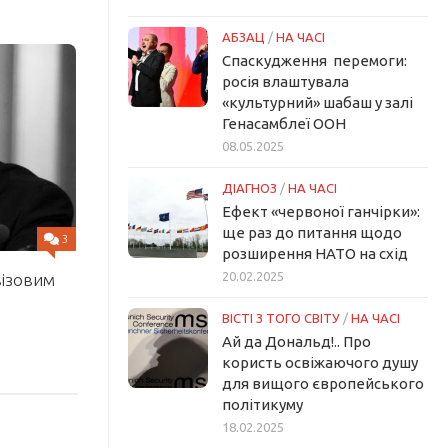
АБЗАЦ
/
НА ЧАСІ
Спаскудження перемоги:
росія влаштувала
«культурний» шабаш у залі
Генасамблеї ООН
08.05.2025
ДІАГНОЗ
/
НА ЧАСІ
Ефект «червоної ганчірки»:
ще раз до питання щодо
3
розширення НАТО на схід
20.02.2025
візовим
ВІСТІ З ТОГО СВІТУ
/
НА ЧАСІ
Ай да Дональд!.. Про
користь освіжаючого душу
для вищого європейського
політикуму
18.02.2025