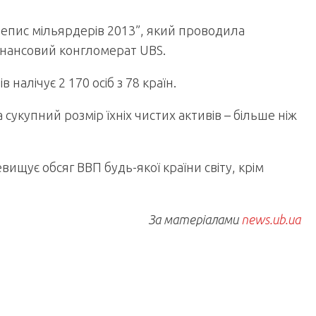
ерепис мільярдерів 2013”, який проводила
інансовий конгломерат UBS.
налічує 2 170 осіб з 78 країн.
а сукупний розмір їхніх чистих активів – більше ніж
ищує обсяг ВВП будь-якої країни світу, крім
За матеріалами
news.ub.ua