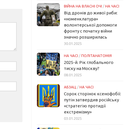
ВІЙНА НА ВЛАСНІ ОЧІ
/
НА ЧАСІ
Від дронів до живої риби:
«номенклатура»
волонтерської допомоги
фронту с початку війни
значно розширилась
30.01.2025
НА ЧАСІ
/
ПОЛІТАНАТОМІЯ
2025-й. Рік глобального
тиску на Москву?
08.01.2025
АБЗАЦ
/
НА ЧАСІ
Сорок сторінок ксенофобії:
путін затвердив російську
«стратегію протидії
екстремізму»
03.01.2025