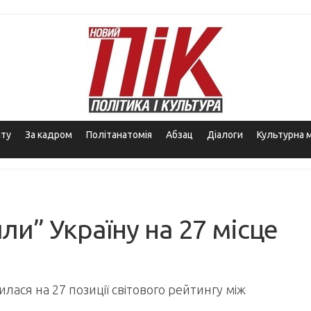
іту
За кадром
Політанатомія
Абзац
Діалоги
Культурна 
и” Україну на 27 місце
лася на 27 позиції світового рейтингу між