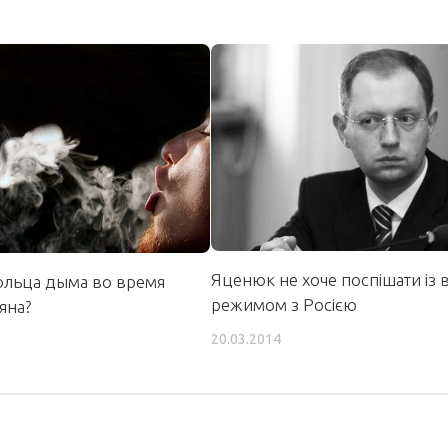
Яценюк не хоче поспішати із 
кольца дыма во время
режимом з Росією
яна?
20.03.2014