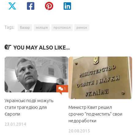
Tags:
базар
міліція
протокол
ринок
YOU MAY ALSO LIKE...
1
Українські події можуть
Министр Квит решил
стати трагедією для
срочно “подчистить” свои
Європи
недоработки
23.01.2014
20.08.2015