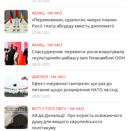
15.10.2025
АБЗАЦ
/
НА ЧАСІ
«Перемовини», «діалоги», «мирні плани»
Росії: театр абсурду замість дипломатії
22.06.2025
АБЗАЦ
/
НА ЧАСІ
Спаскудження перемоги: росія влаштувала
«культурний» шабаш у залі Генасамблеї ООН
08.05.2025
ДІАГНОЗ
/
НА ЧАСІ
Ефект «червоної ганчірки»: ще раз до
питання щодо розширення НАТО на схід
20.02.2025
ВІСТІ З ТОГО СВІТУ
/
НА ЧАСІ
Ай да Дональд!.. Про користь освіжаючого
душу для вищого європейського
політикуму