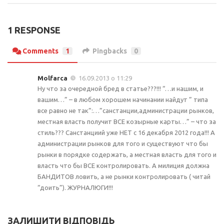
1 RESPONSE
Comments
1
Pingbacks
0
Molfarca
16.09.2013 о 11:29
Ну что за очередной бред в статье???!!! “…и нашим, и
вашим…” – в любом хорошем начинании найдут ” типа
все равно не так”:…”санстанции,администрации рынков,
местная власть получит ВСЕ козырные карты…” – что за
стиль??? Санстанциий уже НЕТ с 16 декабря 2012 года!!! А
администрации рынков для того и существуют что бы
рынки в порядке содержать, а местная власть для того и
власть что бы ВСЕ контролировать. А милиция должна
БАНДИТОВ ловить, а не рынки контролировать ( читай
“доить”). ЖУРНАЛЮГИ!!!
ЗАЛИШИТИ ВІДПОВІДЬ