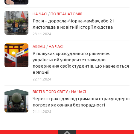
НА ЧАСІ
/
ПОЛІТАНАТОМІЯ
Росія – доросла «Чорна мамба», або 21
листопада в новітній історії людства
23.11.2024
АБЗАЦ
/
НА ЧАСІ
У пошуках «розсудливого рішення»:
український університет зажадав
повернення своїх студентів, що навчаються
в Японії
22.11.2024
ВІСТІ З ТОГО СВІТУ
/
НА ЧАСІ
Через страх і для підтримання страху: ядерні
погрози як ознака безпорадності
21.11.2024