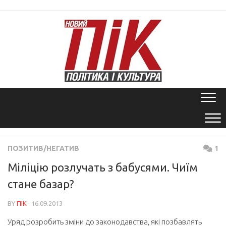
Skip
to
content
ПОЗИТИВ/НЕГАТИВ
1
Міліцію розлучать з бабусями. Чиїм
стане базар?
BY
ПІК
· 16.09.2013
Уряд розробить зміни до законодавства, які позбавлять