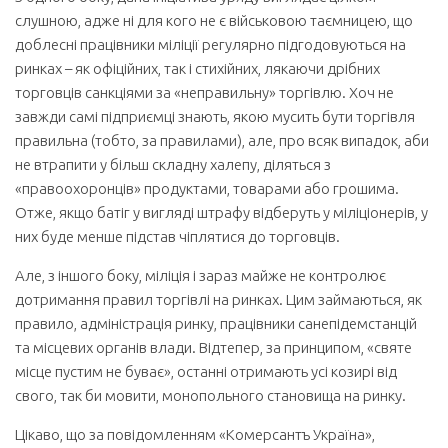
слушною, адже ні для кого не є військовою таємницею, що
доблесні працівники міліції регулярно підгодовуються на
ринках – як офіційних, так і стихійних, лякаючи дрібних
торговців санкціями за «неправильну» торгівлю. Хоч не
завжди самі підприємці знають, якою мусить бути торгівля
правильна (тобто, за правилами), але, про всяк випадок, аби
не втрапити у більш складну халепу, діляться з
«правоохоронців» продуктами, товарами або грошима.
Отже, якщо батіг у вигляді штрафу відберуть у міліціонерів, у
них буде менше підстав чіплятися до торговців.
Але, з іншого боку, міліція і зараз майже не контролює
дотримання правил торгівлі на ринках. Цим займаються, як
правило, адміністрація ринку, працівники санепідемстанцій
та місцевих органів влади. Відтепер, за принципом, «святе
місце пустим не буває», останні отримають усі козирі від
свого, так би мовити, монопольного становища на ринку.
Цікаво, що за повідомленням «Комерсантъ Україна»,