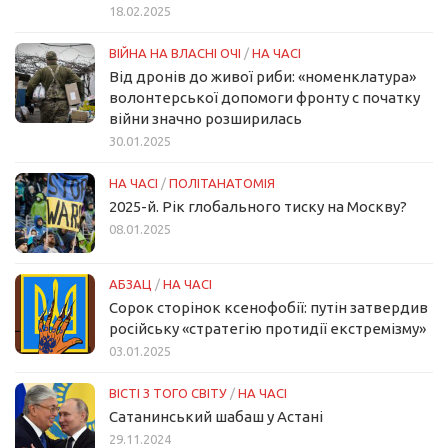
18.02.2025
ВІЙНА НА ВЛАСНІ ОЧІ
/
НА ЧАСІ
Від дронів до живої риби: «номенклатура»
волонтерської допомоги фронту с початку
війни значно розширилась
30.01.2025
НА ЧАСІ
/
ПОЛІТАНАТОМІЯ
2025-й. Рік глобального тиску на Москву?
08.01.2025
АБЗАЦ
/
НА ЧАСІ
Сорок сторінок ксенофобії: путін затвердив
російську «стратегію протидії екстремізму»
03.01.2025
ВІСТІ З ТОГО СВІТУ
/
НА ЧАСІ
Сатанинський шабаш у Астані
29.11.2024