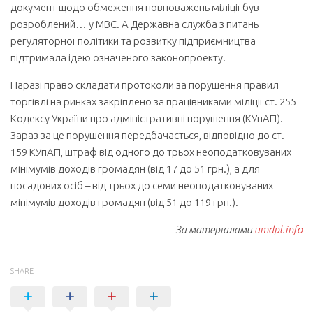
документ щодо обмеження повноважень міліції був
розроблений… у МВС. А Державна служба з питань
регуляторної політики та розвитку підприємництва
підтримала ідею означеного законопроекту.
Наразі право складати протоколи за порушення правил
торгівлі на ринках закріплено за працівниками міліції ст. 255
Кодексу України про адміністративні порушення (КУпАП).
Зараз за це порушення передбачається, відповідно до ст.
159 КУпАП, штраф від одного до трьох неоподатковуваних
мінімумів доходів громадян (від 17 до 51 грн.), а для
посадових осіб – від трьох до семи неоподатковуваних
мінімумів доходів громадян (від 51 до 119 грн.).
За матеріалами
umdpl.info
SHARE