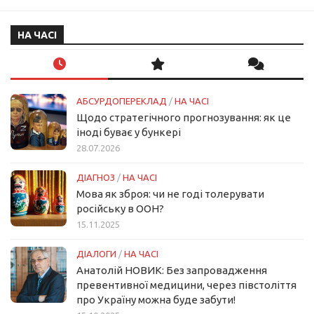
НА ЧАСІ
АБСУРДОПЕРЕКЛАД
/
НА ЧАСІ
Щодо стратегічного прогнозування: як це
іноді буває у бункері
28.07.2026
ДІАГНОЗ
/
НА ЧАСІ
Мова як зброя: чи не годі толерувати
російську в ООН?
15.11.2025
ДІАЛОГИ
/
НА ЧАСІ
Анатолій НОВИК: Без запровадження
превентивної медицини, через півстоліття
про Україну можна буде забути!