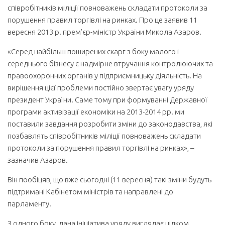
співробітників міліції повноважень складати протоколи за
порушення правил торгівлі на ринках. Про це заявив 11
вересня 2013 р. прем’єр-міністр України Микола Азаров.
«Серед найбільш поширених скарг з боку малого і
середнього бізнесу є надмірне втручання контролюючих та
правоохоронних органів у підприємницьку діяльність. На
вирішення цієї проблеми постійно звертає увагу уряду
президент України. Саме тому при формуванні Державної
програми активізації економіки на 2013-2014 рр. ми
поставили завдання розробити зміни до законодавства, які
позбавлять співробітників міліції повноважень складати
протоколи за порушення правил торгівлі на ринках», –
зазначив Азаров.
Він пообіцяв, що вже сьогодні (11 вересня) такі зміни будуть
підтримані Кабінетом міністрів та направлені до
парламенту.
З одного боку, дана ініціатива уряду виглядає цілком