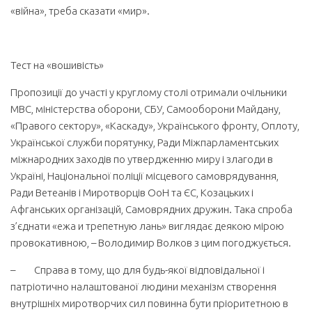
«війна», треба сказати «мир».
Тест на «вошивість»
Пропозиції до участі у круглому столі отримали очільники
МВС, міністерства оборони, СБУ, Самооборони Майдану,
«Правого сектору», «Каскаду», Українського фронту, Оплоту,
Української служби порятунку, Ради Міжпарламентських
міжнародних заходів по утвердженню миру і злагоди в
Україні, Національної поліції місцевого самоврядування,
Ради Ветеанів і Миротворців ОоН та ЄС, Козацьких і
Афганських організацій, Самоврядних дружин. Така спроба
з’єднати «ежа и трепетную лань» виглядає деякою мірою
провокативною, – Володимир Волков з цим погоджується.
– Справа в тому, що для будь-якої відповідальної і
патріотично налаштованої людини механізм створення
внутрішніх миротворчих сил повинна бути пріоритетною в