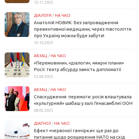
15.11.2025
ДІАЛОГИ
/
НА ЧАСІ
Анатолій НОВИК: Без запровадження
превентивної медицини, через півстоліття
про Україну можна буде забути!
15.10.2025
АБЗАЦ
/
НА ЧАСІ
«Перемовини», «діалоги», «мирні плани»
Росії: театр абсурду замість дипломатії
22.06.2025
АБЗАЦ
/
НА ЧАСІ
Спаскудження перемоги: росія влаштувала
«культурний» шабаш у залі Генасамблеї ООН
08.05.2025
ДІАГНОЗ
/
НА ЧАСІ
Ефект «червоної ганчірки»: ще раз до
питання щодо розширення НАТО на схід