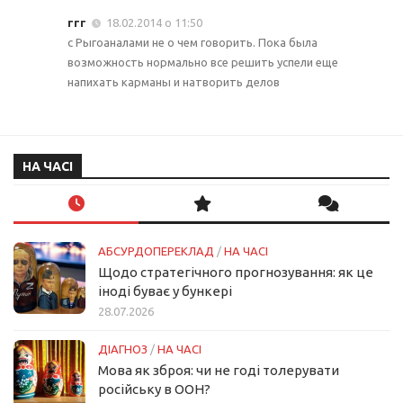
ггг
18.02.2014 о 11:50
с Рыгоаналами не о чем говорить. Пока была
возможность нормально все решить успели еще
напихать карманы и натворить делов
НА ЧАСІ
АБСУРДОПЕРЕКЛАД
/
НА ЧАСІ
Щодо стратегічного прогнозування: як це
іноді буває у бункері
28.07.2026
ДІАГНОЗ
/
НА ЧАСІ
Мова як зброя: чи не годі толерувати
російську в ООН?