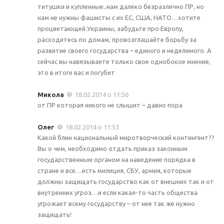
титушки и купленные..нам далеко безразлично ПР, но
нам не нужны фашисты с их ЕС, США, НАТО…хотите
процветающей Украины, забудьте про Европу,
расходитесь по домам, провозглашайте борьбу за
развитие своего государства – единого и неделимого. А
сейчас вы навязываете только свое однобокое мнение,
это в итоге вас и погубит
Микола
18.02.2014 о 11:56
от ПР которая никого не слышит – давно пора
Олег
18.02.2014 о 11:53
Какой блин национальный миротворческий контингент??
Вы о чем, необходимо отдать приказ законным
государственным органом на наведение порядка в
стране и все…есть милиция, СБУ, армия, которые
должны защищать государство как от внешних так и от
внутренних угроз…и если какая-то часть общества
угрожает всему государству – от нее так же нужно
защищать!