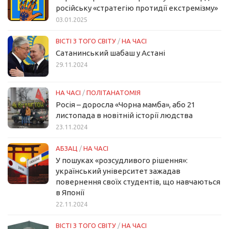
російську «стратегію протидії екстремізму»
03.01.2025
ВІСТІ З ТОГО СВІТУ
/
НА ЧАСІ
Сатанинський шабаш у Астані
29.11.2024
НА ЧАСІ
/
ПОЛІТАНАТОМІЯ
Росія – доросла «Чорна мамба», або 21
листопада в новітній історії людства
23.11.2024
АБЗАЦ
/
НА ЧАСІ
У пошуках «розсудливого рішення»:
український університет зажадав
повернення своїх студентів, що навчаються
в Японії
22.11.2024
ВІСТІ З ТОГО СВІТУ
/
НА ЧАСІ