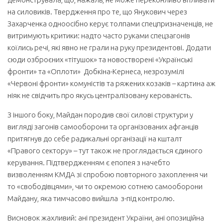
на силовиків. Твердження про те, що Янукович через
Захарченка одноосібно керує толпами спецпризначенців, не
витримують критики: надто часто руками спецзагонів
коїлись речі, які явно не грали на руку президентові. Додати
сюди озброєних «тітушок» та новостворені «Українські
фронти» та «Оплоти» Добкіна-Кернеса, незрозумілі
«Червоні фронти» комуністів та ряжених козаків – картина аж
ніяк не свідчить про якусь централізовану керованість.
З іншого боку, Майдан породив свої силові структури у
вигляді загонів самооборони та організованих афганців
притягнув до себе радикальні організації на кшталт
«Правого сектору» – тут також не проглядається єдиного
керування. Підтвердженням є епопея з начебто
визволенням КМДА зі спробою повторного захоплення чи
то «свободівцями», чи то окремою сотнею самооборони
Майдану, яка тимчасово вийшла з-під контролю.
Висновок жахливий: ані президент України, ані опозиційна