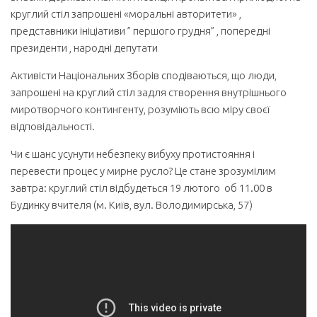
круглий стіл запрошені «моральні авторитети» ,
представники ініціативи ” першого грудня” , попередні
президенти , народні депутати
Активісти Національних Зборів сподіваються, що люди,
запрошені на круглий стіл задля створення внутрішнього
миротворчого контингенту, розуміють всю міру своєї
відповідальності.
Чи є шанс усунути небезпеку вибуху протистояння і
перевести процес у мирне русло? Це стане зрозумілим
завтра: круглий стіл відбудеться 19 лютого об 11.00 в
Будинку вчителя (м. Київ, вул. Володимирська, 57)