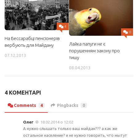
4
0
На Бессарабці пенсіонерів
Лайка папуги не є
вербують для Майдану
порушенням закону про
07.12.2013
тишу
08.04.2013
4 КОМЕНТАРІ
Comments
4
Pingbacks
0
Олег
18.02.2014 о 12:02
А нужно слышать только ваш майдан??? а как же
остальное население? и не нужно говорить, что мытут