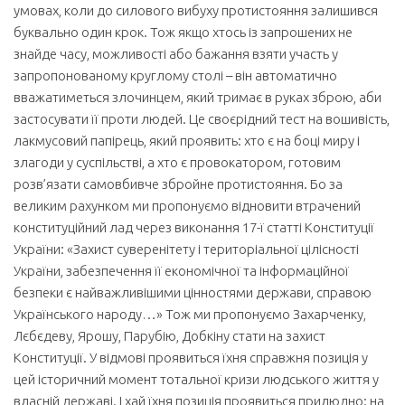
умовах, коли до силового вибуху протистояння залишився
буквально один крок. Тож якщо хтось із запрошених не
знайде часу, можливості або бажання взяти участь у
запропонованому круглому столі – він автоматично
вважатиметься злочинцем, який тримає в руках зброю, аби
застосувати її проти людей. Це своєрідний тест на вошивість,
лакмусовий папірець, який проявить: хто є на боці миру і
злагоди у суспільстві, а хто є провокатором, готовим
розв’язати самовбивче збройне протистояння. Бо за
великим рахунком ми пропонуємо відновити втрачений
конституційний лад через виконання 17-ї статті Конституції
України: «Захист суверенітету і територіальної цілісності
України, забезпечення її економічної та інформаційної
безпеки є найважливішими цінностями держави, справою
Українського народу…» Тож ми пропонуємо Захарченку,
Лєбєдеву, Ярошу, Парубію, Добкіну стати на захист
Конституції. У відмові проявиться їхня справжня позиція у
цей історичний момент тотальної кризи людського життя у
власній державі. І хай їхня позиція проявиться прилюдно: на