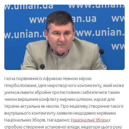
І хоча порівняння із Африкою певною мірою
гіперболізоване, ідея миротворчого контингенту, який може
унеможливити збройне протистояння і забезпечити таким
чином вирішення конфлікту мирним шляхом, наразі для
України актуальна як ніколи. Про ініціативу створення такого
внутрішнього контингенту заявили нещодавно керівники
Національних Зборів. Нагадаємо:
Національні Збори
є
спробою створення установчої влади, ініціатори цього руху