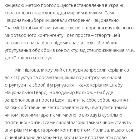
кінцевою метою проголошують встановлення в Україні
справжнього народовладдя мирним шляхом. Саме
Національні Збори ініціювали створення Національної
Гвардії, Штаб якої і виступив з ідеєю створення внутрішнього
миротворчого контингенту. Ідея проста – створти цей
контингент на базі всіх відомих на сьогодні збройних
угрупувань з обох боків конфлікту: від спецпризначенців МВС
до «Правого сектору».
– Ми ініціювали круглий стіл, куди запросили керівників
всіх структур та організацій, яким підконтрольні силові
структури та збройні угрупуваня, – каже керівник штабу
Національної Гвардії Володимир Волков. – Їм буде
запропонована проста ідея – взяти на себе зобов’язання ні
за яких обставин не застосовувати силу і виступити таким
чином певними гарантами мирного виходу із суспільно-
політичної кризи. І саме силові загони таким чином стануть
внутрішнім миротворчим контингентом. Коли залишаються
лічені хвилини до моменту, коли може прозвучати слово