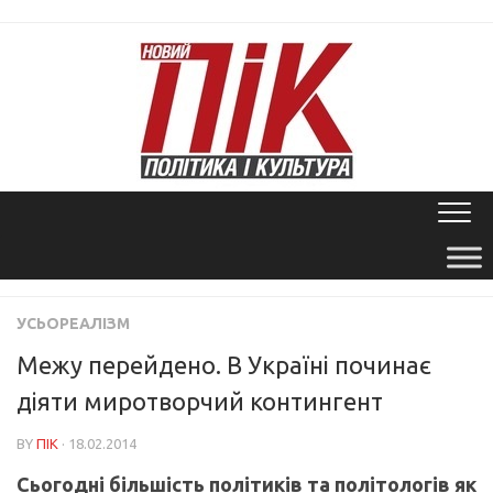
Skip
to
content
УСЬОРЕАЛІЗМ
Межу перейдено. В Україні починає
діяти миротворчий контингент
BY
ПІК
· 18.02.2014
Сьогодні більшість політиків та політологів як