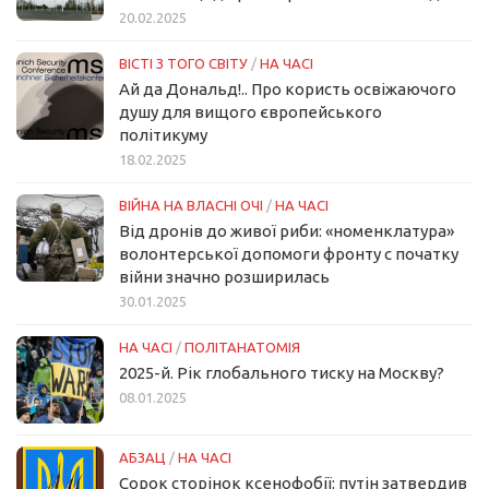
20.02.2025
ВІСТІ З ТОГО СВІТУ
/
НА ЧАСІ
Ай да Дональд!.. Про користь освіжаючого
душу для вищого європейського
політикуму
18.02.2025
ВІЙНА НА ВЛАСНІ ОЧІ
/
НА ЧАСІ
Від дронів до живої риби: «номенклатура»
волонтерської допомоги фронту с початку
війни значно розширилась
30.01.2025
НА ЧАСІ
/
ПОЛІТАНАТОМІЯ
2025-й. Рік глобального тиску на Москву?
08.01.2025
АБЗАЦ
/
НА ЧАСІ
Сорок сторінок ксенофобії: путін затвердив