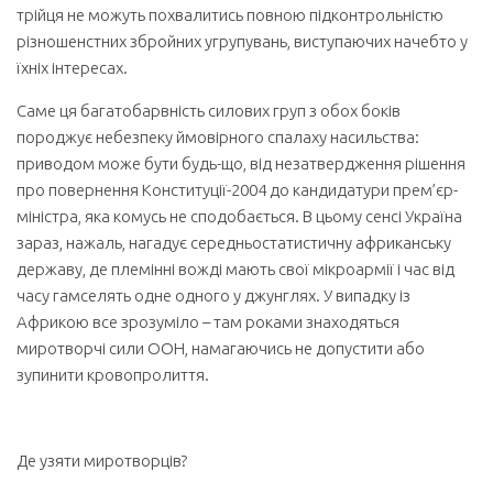
трійця не можуть похвалитись повною підконтрольністю
різношенстних збройних угрупувань, виступаючих начебто у
їхніх інтересах.
Саме ця багатобарвність силових груп з обох боків
породжує небезпеку ймовірного спалаху насильства:
приводом може бути будь-що, від незатвердження рішення
про повернення Конституції-2004 до кандидатури прем’єр-
міністра, яка комусь не сподобається. В цьому сенсі Україна
зараз, нажаль, нагадує середньостатистичну африканську
державу, де племінні вожді мають свої мікроармії і час від
часу гамселять одне одного у джунглях. У випадку із
Африкою все зрозуміло – там роками знаходяться
миротворчі сили ООН, намагаючись не допустити або
зупинити кровопролиття.
Де узяти миротворців?