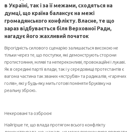
в Україні, так і за її межами, сходяться на
думці, що країна балансує на межі
громадянського конфлікту. Власне, те що
зараз відбувається біля Верховної Ради,
нагадує його жахливий початок
Вірогідність силового сценарію залишається високою не
тільки через те, що поступки, які демонструють сторони
протистояння, мляві та непереконливі, провокаційні і лукаві.
Як в середині партії влади, так і у середовищі протестантів є
вагома частина так званих «яструбів» та радикалів, «гарячих
голів», які у будь-яку мить готові поміняти бруківку на
реальну зброю.
Некеровані та озброєні
Найгірше те, що влада протягом всього конфлікту
демонструвала, що, нажаль, не може переконливо впливати