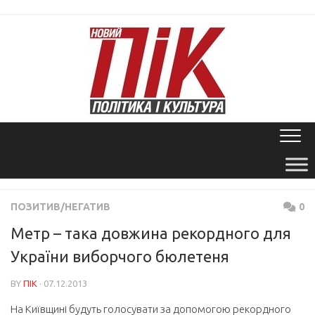
Skip
to
content
ПОЗИТИВ/НЕГАТИВ
0
Метр – така довжина рекордного для
України виборчого бюлетеня
BY
ПІК
· 07.12.2013
На Київщині будуть голосувати за допомогою рекордного