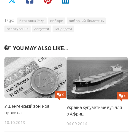
Tags:
Верховна Рада
вибори
виборчий бюлетень
голосування
депутати
кандидати
YOU MAY ALSO LIKE...
0
0
У Шенгенській зоні нові
Україна купуватиме вугілля
правила
в Африці
10.10.2013
04.09.2014