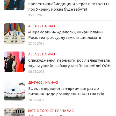
превентивної медицини, через півстоліття
про Україну можна буде забути!
15.10.2025
АБЗАЦ
/
НА ЧАСІ
«Перемовини», «діалоги», «мирні плани»
Росії: театр абсурду замість дипломатії
22.06.2025
АБЗАЦ
/
НА ЧАСІ
Спаскудження перемоги: росія влаштувала
«культурний» шабаш у залі Генасамблеї ООН
08.05.2025
ДІАГНОЗ
/
НА ЧАСІ
Ефект «червоної ганчірки»: ще раз до
питання щодо розширення НАТО на схід
20.02.2025
ВІСТІ З ТОГО СВІТУ
/
НА ЧАСІ