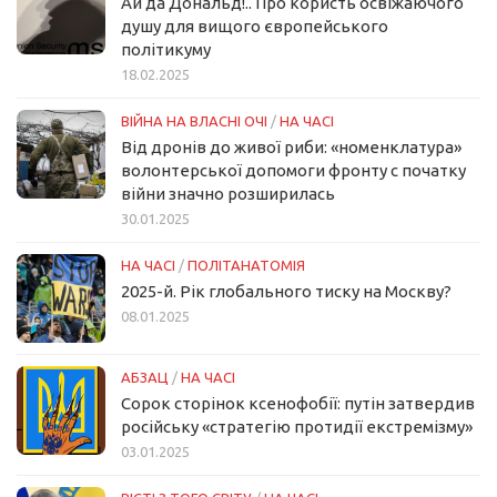
Ай да Дональд!.. Про користь освіжаючого
душу для вищого європейського
політикуму
18.02.2025
ВІЙНА НА ВЛАСНІ ОЧІ
/
НА ЧАСІ
Від дронів до живої риби: «номенклатура»
волонтерської допомоги фронту с початку
війни значно розширилась
30.01.2025
НА ЧАСІ
/
ПОЛІТАНАТОМІЯ
2025-й. Рік глобального тиску на Москву?
08.01.2025
АБЗАЦ
/
НА ЧАСІ
Сорок сторінок ксенофобії: путін затвердив
російську «стратегію протидії екстремізму»
03.01.2025