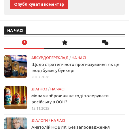
НА ЧАСІ
АБСУРДОПЕРЕКЛАД
/
НА ЧАСІ
Щодо стратегічного прогнозування: як це
іноді буває у бункері
28.07.2026
ДІАГНОЗ
/
НА ЧАСІ
Мова як зброя: чи не годі толерувати
російську в ООН?
15.11.2025
ДІАЛОГИ
/
НА ЧАСІ
Анатолій НОВИК: Без запровадження