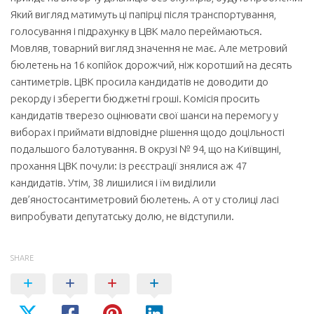
Який вигляд матимуть ці папірці після транспортування,
голосування і підрахунку в ЦВК мало переймаються.
Мовляв, товарний вигляд значення не має. Але метровий
бюлетень на 16 копійок дорожчий, ніж коротший на десять
сантиметрів. ЦВК просила кандидатів не доводити до
рекорду і зберегти бюджетні гроші. Комісія просить
кандидатів тверезо оцінювати свої шанси на перемогу у
виборах і приймати відповідне рішення щодо доцільності
подальшого балотування. В окрузі № 94, що на Київщині,
прохання ЦВК почули: із реєстрації знялися аж 47
кандидатів. Утім, 38 лишилися і їм виділили
дев’яностосантиметровий бюлетень. А от у столиці ласі
випробувати депутатську долю, не відступили.
SHARE