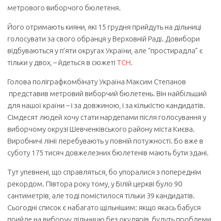
метрового виборчого бюлетеня.
Його отримають кияни, які 15 грудня прийдуть на дільниці
голосувати за свого обранця у Верховній Раді. Довибори
відбуваються у п’яти округах України, але “простирадла” є
тільки у двох, – йдеться в сюжеті
ТСН.
Голова поліграфкомбінату Україна Максим Степанов
представив метровий виборчий бюлетень. Він найбільший
для нашої країни – і за довжиною, і за кількістю кандидатів.
Сімдесят людей хочу стати нардепами після голосування у
виборчому окрузі Шевченківського району міста Києва.
Виробничі лінії перебувають у повній потужності. Бо вже в
суботу 175 тисяч довжелезних бюлетенів мають бути здані.
Тут упевнені, що справляться, бо упоралися з попереднім
рекордом. Півтора року тому, у Білій церкві було 90
сантиметрів, але тоді помістилося тільки 39 кандидатів.
Сьогодні список є набагато щільнішим: якщо якась бабуся
прийде на виборчу дільницю без окулярів, будуть проблеми.