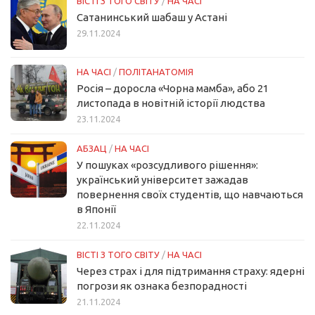
ВІСТІ З ТОГО СВІТУ
/
НА ЧАСІ
Сатанинський шабаш у Астані
29.11.2024
НА ЧАСІ
/
ПОЛІТАНАТОМІЯ
Росія – доросла «Чорна мамба», або 21
листопада в новітній історії людства
23.11.2024
АБЗАЦ
/
НА ЧАСІ
У пошуках «розсудливого рішення»:
український університет зажадав
повернення своїх студентів, що навчаються
в Японії
22.11.2024
ВІСТІ З ТОГО СВІТУ
/
НА ЧАСІ
Через страх і для підтримання страху: ядерні
погрози як ознака безпорадності
21.11.2024