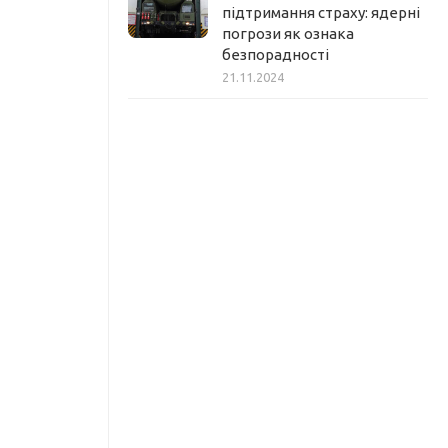
підтримання страху: ядерні
погрози як ознака
безпорадності
21.11.2024