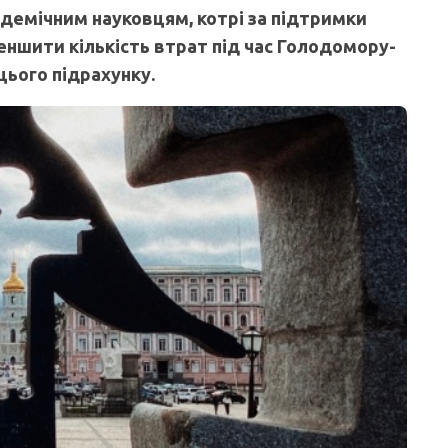
адемічним науковцям, котрі за підтримки
ншити кількість втрат під час Голодомору-
цього підрахунку.