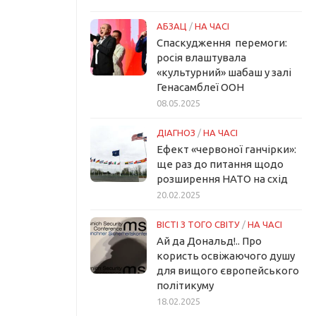
АБЗАЦ
/
НА ЧАСІ
Спаскудження перемоги:
росія влаштувала
«культурний» шабаш у залі
Генасамблеї ООН
08.05.2025
ДІАГНОЗ
/
НА ЧАСІ
Ефект «червоної ганчірки»:
ще раз до питання щодо
розширення НАТО на схід
20.02.2025
ВІСТІ З ТОГО СВІТУ
/
НА ЧАСІ
Ай да Дональд!.. Про
користь освіжаючого душу
для вищого європейського
політикуму
18.02.2025