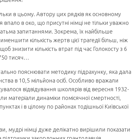
ільки в цьому. Автору цих рядків як основному
я впало в око, що присутні німці не тільки уважно
агатьма запитаннями. Зокрема, їх найбільше
рименшити кількість жертв цієї трагедії більш, ніж
, щоб знизити кількість втрат під час Голокосту з 6
о 750 тисяч…
тально пояснювати методику підрахунку, яка дала
нства в 10,5 мільйона осіб. Особливо вражали
сувалося відвідування школярів від вересня 1932-
али матеріали динаміки помісячної смертності,
унктах і в цілому по районах тодішньої Київської
ви, мудрі німці дуже делікатно вирішили показати
а підтримки закордонних грантодавців