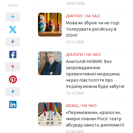
28.07.2026
SHARE
ДІАГНОЗ
/
НА ЧАСІ
Мова як зброя: чи не годі
толерувати російську в
ООН?
15.11.2025
ДІАЛОГИ
/
НА ЧАСІ
Анатолій НОВИК: Без
запровадження
превентивної медицини,
через півстоліття про
Україну можна буде забути!
15.10.2025
АБЗАЦ
/
НА ЧАСІ
«Перемовини», «діалоги»,
«мирні плани» Росії: театр
абсурду замість дипломатії
22.06.2025