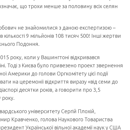
е означає, що трохи менше за половину всіх селян
Дробович не знайомилися з даною експертизою –
 кількості 9 мільйонів 108 тисяч 500! Інші жертви
ижнього Подоння.
015 року, коли у Вашингтоні відкривався
і. Тоді з Києва було привезено проект звернення
ної Америки до голови Оргкомітету цієї події
ти на церемонії відкриття виразу «від семи до
іаспорі десятки років, а говорити про 3,5
 року.
вардського університету Сергій Плохій,
имир Кравченко, голова Наукового Товариства
резидент Української вільної академії наук у США