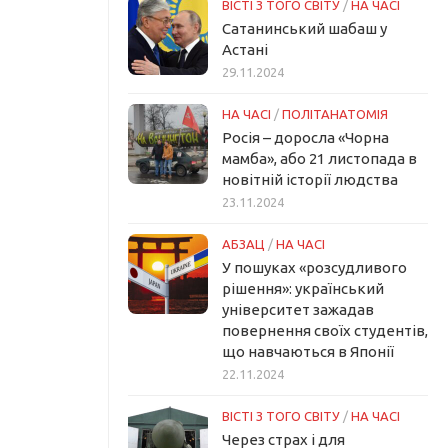
ВІСТІ З ТОГО СВІТУ
/
НА ЧАСІ
Сатанинський шабаш у
Астані
29.11.2024
НА ЧАСІ
/
ПОЛІТАНАТОМІЯ
Росія – доросла «Чорна
мамба», або 21 листопада в
новітній історії людства
23.11.2024
АБЗАЦ
/
НА ЧАСІ
У пошуках «розсудливого
рішення»: український
університет зажадав
повернення своїх студентів,
що навчаються в Японії
22.11.2024
ВІСТІ З ТОГО СВІТУ
/
НА ЧАСІ
Через страх і для