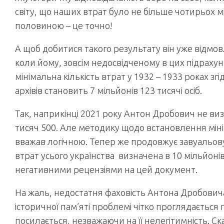
світу, що наших втрат було не більше чотирьох мі
половиною – це точно!
А щоб добитися такого результату він уже відмовл
коли йому, зовсім недосвідченому в цих підрахун
мінімальна кількість втрат у 1932 – 1933 роках 
архівів становить 7 мільйонів 123 тисячі осіб.
Так, наприкінці 2021 року Антон Дробович не виз
тисяч 500. Але методику щодо встановлення мініма
вважав логічною. Тепер же продовжує завуальов
втрат усього українства визначена в 10 мільйон
негативними рецензіями на цей документ.
На жаль, недостатня фаховість Антона Дробовича
історичної пам’яті проблемі чітко проглядається п
посилається, незважаючи на її нелегітимність. Ск