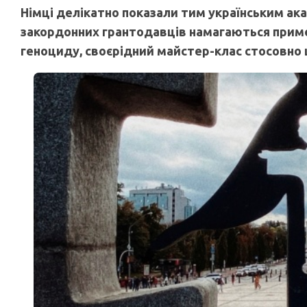
Німці делікатно показали тим українським ак
закордонних грантодавців намагаються приме
геноциду, своєрідний майстер-клас стосовно 