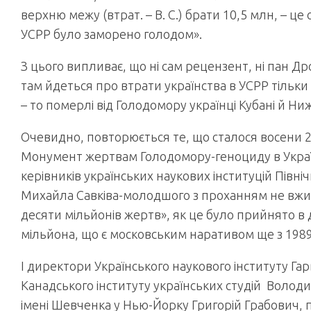
верхню межу (втрат. – В. С.) брати 10,5 млн, – ц
УСРР було заморено голодом».
З цього випливає, що ні сам рецензент, ні пан 
там йдеться про втрати українства в УСРР тільки в
– то померлі від Голодомору українці Кубані й Н
Очевидно, повторюється те, що сталося восени 2
Монумент жертвам Голодомору-геноциду в Україн
керівників українських наукових інституцій Північ
Михайла Савківа-молодшого з проханням не вжива
десяти мільйонів жертв», як це було прийнято в д
мільйона, що є московським наративом ще з 1989
І директори Українського наукового інституту Гар
Канадського інституту українських студій Волод
імені Шевченка у Нью-Йорку Григорій Грабович, п