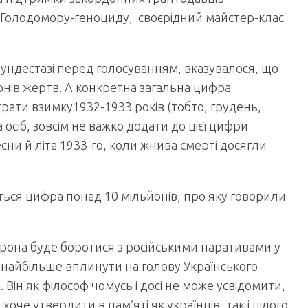
с Голодомору-геноциду, своєрідний майстер-клас
Бундестазі перед голосуванням, вказувалося, що
йонів жертв. А конкретна загальна цифра
трати взимку1932-1933 років (тобто, грудень,
а осіб, зовсім не важко додати до цієї цифри
есни й літа 1933-го, коли жнива смерті досягли
виться цифра понад 10 мільйонів, про яку говорили
орона буде боротися з російськими наративами у
є найбільше вплинути на голову Українського
 Він як філософ чомусь і досі не може усвідомити,
хоче утвердити в пам’яті як українців, так і цілого