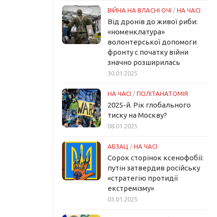
ВІЙНА НА ВЛАСНІ ОЧІ
/
НА ЧАСІ
Від дронів до живої риби:
«номенклатура»
волонтерської допомоги
фронту с початку війни
значно розширилась
30.01.2025
НА ЧАСІ
/
ПОЛІТАНАТОМІЯ
2025-й. Рік глобального
тиску на Москву?
08.01.2025
АБЗАЦ
/
НА ЧАСІ
Сорок сторінок ксенофобії:
путін затвердив російську
«стратегію протидії
екстремізму»
03.01.2025