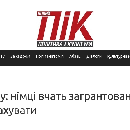
іту
За кадром
Політанатомія
Абзац
Діалоги
Культурна 
 німці вчать загрантова
ахувати