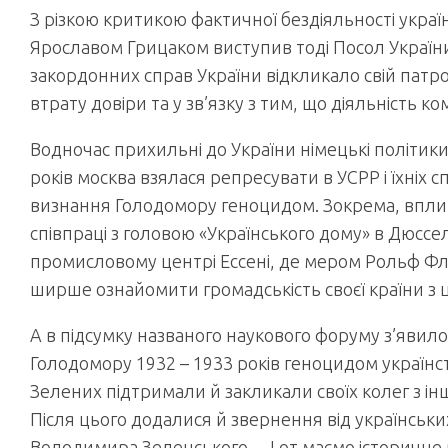
З різкою критикою фактичної бездіяльності україн
Ярославом Грицаком виступив тоді Посол України
закордонних справ України відкликало свій пат
втрату довіри та у зв’язку з тим, що діяльність ком
Водночас прихильні до України німецькі політики
років москва взялася репресувати в УСРР і їхніх 
визнання Голодомору геноцидом. Зокрема, вплив
співпраці з головою «Українського дому» в Дюссе
промисловому центрі Ессені, де мером Рольф Фл
ширше ознайомити громадськість своєї країни з ц
А в підсумку названого наукового форуму з’явил
Голодомору 1932 – 1933 років геноцидом українст
Зелених підтримали й закликали своїх колег з ін
Після цього додалися й звернення від українськ
Володимира Зеленського… І от маємо історичне 