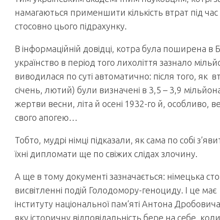
намагаються применшити кількість втрат під ча
стосовно цього підрахунку.
В інформаційній довідці, котра була поширена в 
українство в період того лихоліття зазнало міль
виводилася по суті автоматично: після того, як в
січень, лютий) були визначені в 3,5 – 3,9 мільйон
жертви весни, літа й осені 1932-го й, особливо, в
свого апогею…
Тобто, мудрі німці підказали, як сама по собі з’я
їхні дипломати ще по свіжих слідах злочину.
А ще в тому документі зазначається: німецька ст
висвітленні подій Голодомору-геноциду. І це ма
інституту національної пам’яті Антона Дробовича.
яку історичну відповідальність бере на себе, коли 