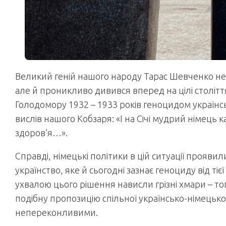
Великий геній нашого народу Тарас Шевченко не 
але й проникливо дивився вперед на цілі століт
Голодомору 1932 – 1933 років геноцидом українс
вислів нашого Кобзаря: «І на Січі мудрий німець ка
здоров’я…».
Справді, німецькі політики в цій ситуації проявил
українство, яке й сьогодні зазнає геноциду від ті
ухвалою цього рішення нависли грізні хмари – тог
подібну пропозицію спільної українсько-німецької 
непереконливими.