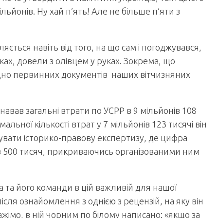
льйонів. Ну хай п’ять! Але не більше п’яти з
яється навіть від того, на що сам і погоджувався,
ках, довели з олівцем у руках. Зокрема, що
згідно первинних документів наших вітчизняних
навав загальні втрати по УСРР в 9 мільйонів 108
льної кількості втрат у 7 мільйонів 123 тисячі він
увати історико-правову експертизу, де цифра
ів 500 тисяч, прикриваючись організованими ним
 та його команди в цій важливій для нашої
ісля ознайомлення з однією з рецензій, на яку він
ажімо, в ній чорним по білому написано: «якщо за