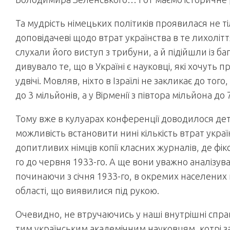
Та мудрість німецьких політиків проявилася не т
доповідачеві щодо втрат українства в те лихолітт
слухали його виступ з трибуни, а й підійшли із б
дивувало те, що в Україні є науковці, які хочуть п
удвічі. Мовляв, ніхто в Ізраїлі не закликає до того
до 3 мільйонів, а у Вірменії з півтора мільйона д
Тому вже в кулуарах конференції доводилося де
можливість встановити нині кількість втрат украї
допитливих німців копії класних журналів, де фік
го до червня 1933-го. А ще вони уважно аналізув
починаючи з січня 1933-го, в окремих населених п
області, що виявилися під рукою.
Очевидно, не втручаючись у наші внутрішні спра
тим українським академічним науковцям, котрі з