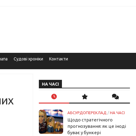
мапа
Судові хроніки
Контакти
НА ЧАСІ
них
АБСУРДОПЕРЕКЛАД
/
НА ЧАСІ
Щодо стратегічного
прогнозування: як це іноді
буває у бункері