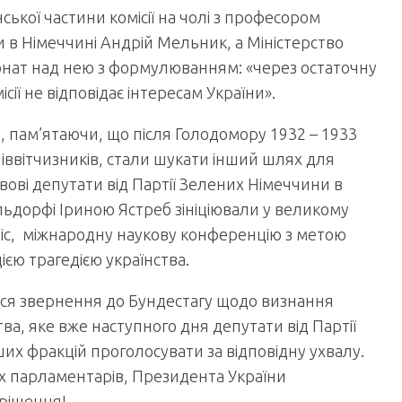
ської частини комісії на чолі з професором
 в Німеччині Андрій Мельник, а Міністерство
ронат над нею з формулюванням: «через остаточну
ісії не відповідає інтересам України».
, пам’ятаючи, що після Голодомору 1932 – 1933
співвітчизників, стали шукати інший шлях для
ові депутати від Партії Зелених Німеччини в
льдорфі Іриною Ястреб зініціювали у великому
іс, міжнародну наукову конференцію з метою
ією трагедією українства.
ося звернення до Бундестагу щодо визнання
ва, яке вже наступного дня депутати від Партії
ших фракцій проголосувати за відповідну ухвалу.
их парламентарів, Президента України
рішення!