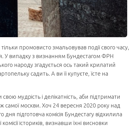
тільки промовисто змальовував події свого часу,
тя. У випадку з визнанням Бундестагом ФРН
ького народу згадується ось такий крилатий
ртопельку садить. А ви її купуєте, їсте на
и свою мудрість і делікатність, аби підтримати
єї ж самої москви. Хоч 24 вересня 2020 року над
о дня підготовча комісія Бундестагу відхилила
комісії істориків, визнавши їхні висновки