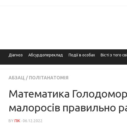
Skip
to
content
Діагноз
Абсурдопереклад
Події в особах
Вісті з того св
АБЗАЦ
/
ПОЛІТАНАТОМІЯ
Математика Голодомору:
малоросів правильно р
BY
ПІК
· 06.12.2022