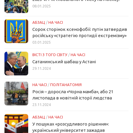
08.01.2025
АБЗАЦ
/
НА ЧАСІ
Сорок сторінок ксенофобії: путін затвердив
російську «стратегію протидії екстремізму»
03.01.2025
ВІСТІ З ТОГО СВІТУ
/
НА ЧАСІ
Сатанинський шабаш у Астані
29.11.2024
НА ЧАСІ
/
ПОЛІТАНАТОМІЯ
Росія – доросла «Чорна мамба», або 21
листопада в новітній історії людства
23.11.2024
АБЗАЦ
/
НА ЧАСІ
У пошуках «розсудливого рішення»:
український університет зажадав