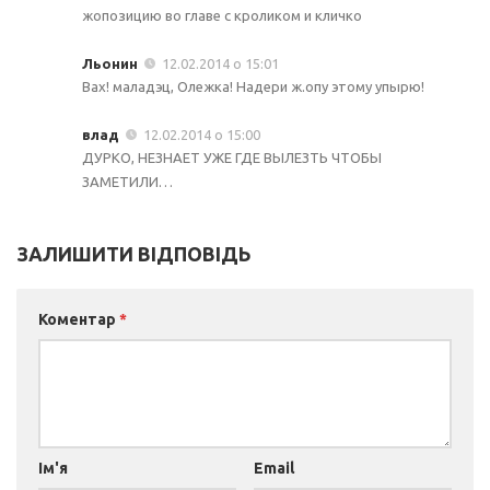
жопозицию во главе с кроликом и кличко
Льонин
12.02.2014 о 15:01
Вах! маладэц, Олежка! Надери ж.опу этому упырю!
влад
12.02.2014 о 15:00
ДУРКО, НЕЗНАЕТ УЖЕ ГДЕ ВЫЛЕЗТЬ ЧТОБЫ
ЗАМЕТИЛИ…
ЗАЛИШИТИ ВІДПОВІДЬ
Коментар
*
Ім'я
Email