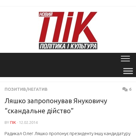
Skip
to
content
ПОЗИТИВ/НЕГАТИВ
6
Ляшко запропонував Януковичу
“скандальне дійство”
BY
ПІК
· 12.02.2014
Радикал Олег Ляшко пропонує президенту іншу кандидатуру