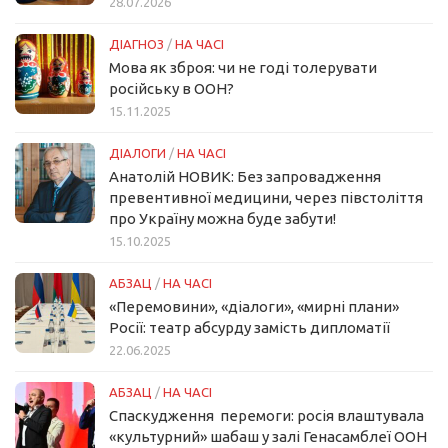
28.07.2026
ДІАГНОЗ
/
НА ЧАСІ
Мова як зброя: чи не годі толерувати
російську в ООН?
15.11.2025
ДІАЛОГИ
/
НА ЧАСІ
Анатолій НОВИК: Без запровадження
превентивної медицини, через півстоліття
про Україну можна буде забути!
15.10.2025
АБЗАЦ
/
НА ЧАСІ
«Перемовини», «діалоги», «мирні плани»
Росії: театр абсурду замість дипломатії
22.06.2025
АБЗАЦ
/
НА ЧАСІ
Спаскудження перемоги: росія влаштувала
«культурний» шабаш у залі Генасамблеї ООН