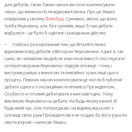
для дебатів. Свою
Таким чином він хоче компенсувати
«яму», що виникла після відмови Кличка. Про це Ляшко
повідомив у своєму
Фейсбуці
. Сумнівно, звісно, що воно
треба Януковичу, але, без сумнівів, якщо б такі дебати
відбулися – це було б одіозне і скандальне дійство.
– Глибоко розчарований тим, що Віталій Кличко
відмовився від дебатів з Віктором Януковичем. Адже я, так
само, як і мільйони людей, не маю можливості спостерігати
за переговорами Януковича і лідерів опозиції – тому і
виступив раніше з вимогою телевізійної трансляції цього
процесу. Певною мірою компенсувати це могли б публічні
дебати одного з опозиційних політиків із Президентом.
Особисто я готовий дебатувати з ким-завгодно. Тому
викликаю Януковича на дебати. На будь-якому каналі. В
будь-який час. Але попереджаю: на відміну від колег з
опозиції своєї руки Президентові я не подам, бо його рука по
лікоть в крові – написав Ляшко.