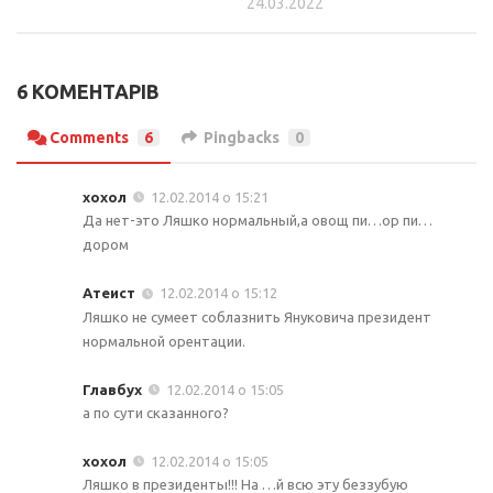
24.03.2022
6 КОМЕНТАРІВ
Comments
6
Pingbacks
0
хохол
12.02.2014 о 15:21
Да нет-это Ляшко нормальный,а овощ пи…ор пи…
дором
Атеист
12.02.2014 о 15:12
Ляшко не сумеет соблазнить Януковича президент
нормальной орентации.
Главбух
12.02.2014 о 15:05
а по сути сказанного?
хохол
12.02.2014 о 15:05
Ляшко в президенты!!! На …й всю эту беззубую