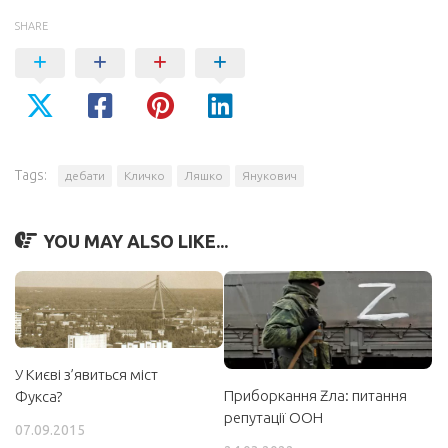
SHARE
Tags:
дебати
Кличко
Ляшко
Янукович
YOU MAY ALSO LIKE...
У Києві з’явиться міст
Приборкання Ƶла: питання
Фукса?
репутації ООН
07.09.2015