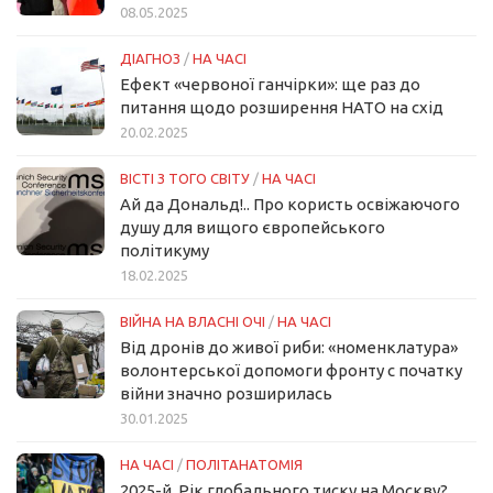
08.05.2025
ДІАГНОЗ
/
НА ЧАСІ
Ефект «червоної ганчірки»: ще раз до
питання щодо розширення НАТО на схід
20.02.2025
ВІСТІ З ТОГО СВІТУ
/
НА ЧАСІ
Ай да Дональд!.. Про користь освіжаючого
душу для вищого європейського
політикуму
18.02.2025
ВІЙНА НА ВЛАСНІ ОЧІ
/
НА ЧАСІ
Від дронів до живої риби: «номенклатура»
волонтерської допомоги фронту с початку
війни значно розширилась
30.01.2025
НА ЧАСІ
/
ПОЛІТАНАТОМІЯ
2025-й. Рік глобального тиску на Москву?