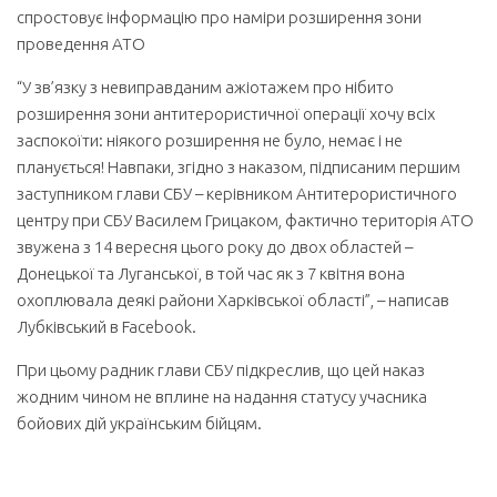
спростовує інформацію про наміри розширення зони
проведення АТО
“У зв’язку з невиправданим ажіотажем про нібито
розширення зони антитерористичної операції хочу всіх
заспокоїти: ніякого розширення не було, немає і не
планується! Навпаки, згідно з наказом, підписаним першим
заступником глави СБУ – керівником Антитерористичного
центру при СБУ Василем Грицаком, фактично територія АТО
звужена з 14 вересня цього року до двох областей –
Донецької та Луганської, в той час як з 7 квітня вона
охоплювала деякі райони Харківської області”, – написав
Лубківський в Facebook.
При цьому радник глави СБУ підкреслив, що цей наказ
жодним чином не вплине на надання статусу учасника
бойових дій українським бійцям.