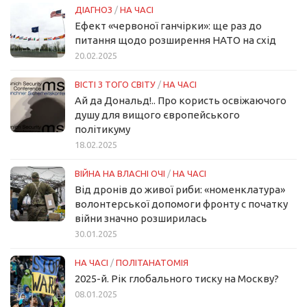
ДІАГНОЗ
/
НА ЧАСІ
Ефект «червоної ганчірки»: ще раз до
питання щодо розширення НАТО на схід
20.02.2025
ВІСТІ З ТОГО СВІТУ
/
НА ЧАСІ
Ай да Дональд!.. Про користь освіжаючого
душу для вищого європейського
політикуму
18.02.2025
ВІЙНА НА ВЛАСНІ ОЧІ
/
НА ЧАСІ
Від дронів до живої риби: «номенклатура»
волонтерської допомоги фронту с початку
війни значно розширилась
30.01.2025
НА ЧАСІ
/
ПОЛІТАНАТОМІЯ
2025-й. Рік глобального тиску на Москву?
08.01.2025