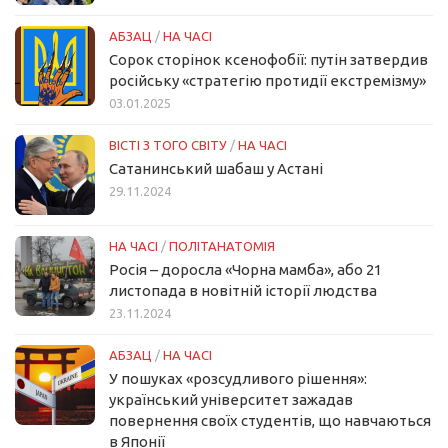
АБЗАЦ
/
НА ЧАСІ
Сорок сторінок ксенофобії: путін затвердив
російську «стратегію протидії екстремізму»
03.01.2025
ВІСТІ З ТОГО СВІТУ
/
НА ЧАСІ
Сатанинський шабаш у Астані
29.11.2024
НА ЧАСІ
/
ПОЛІТАНАТОМІЯ
Росія – доросла «Чорна мамба», або 21
листопада в новітній історії людства
23.11.2024
АБЗАЦ
/
НА ЧАСІ
У пошуках «розсудливого рішення»:
український університет зажадав
повернення своїх студентів, що навчаються
в Японії