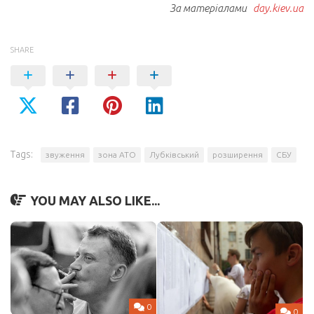
За матеріалами
day.kiev.ua
SHARE
Tags:
звуження
зона АТО
Лубківський
розширення
СБУ
YOU MAY ALSO LIKE...
0
0