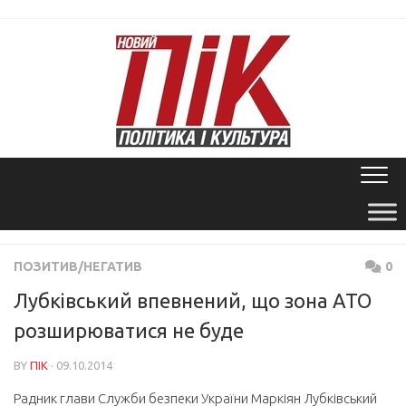
Skip
to
content
ПОЗИТИВ/НЕГАТИВ
0
Лубківський впевнений, що зона АТО
розширюватися не буде
BY
ПІК
· 09.10.2014
Радник глави Служби безпеки України Маркіян Лубківський