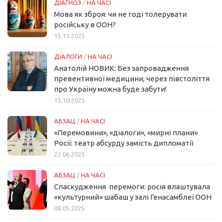
ДІАГНОЗ
/
НА ЧАСІ
Мова як зброя: чи не годі толерувати
російську в ООН?
15.11.2025
ДІАЛОГИ
/
НА ЧАСІ
Анатолій НОВИК: Без запровадження
превентивної медицини, через півстоліття
про Україну можна буде забути!
15.10.2025
АБЗАЦ
/
НА ЧАСІ
«Перемовини», «діалоги», «мирні плани»
Росії: театр абсурду замість дипломатії
22.06.2025
АБЗАЦ
/
НА ЧАСІ
Спаскудження перемоги: росія влаштувала
«культурний» шабаш у залі Генасамблеї ООН
08.05.2025