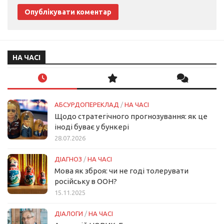
НА ЧАСІ
АБСУРДОПЕРЕКЛАД
/
НА ЧАСІ
Щодо стратегічного прогнозування: як це
іноді буває у бункері
28.07.2026
ДІАГНОЗ
/
НА ЧАСІ
Мова як зброя: чи не годі толерувати
російську в ООН?
15.11.2025
ДІАЛОГИ
/
НА ЧАСІ