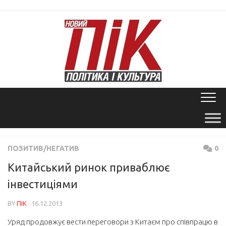
Skip
to
content
ПОЗИТИВ/НЕГАТИВ
0
Китайський ринок приваблює
інвестиціями
BY
ПІК
· 16.12.2013
Уряд продовжує вести переговори з Китаєм про співпрацю в