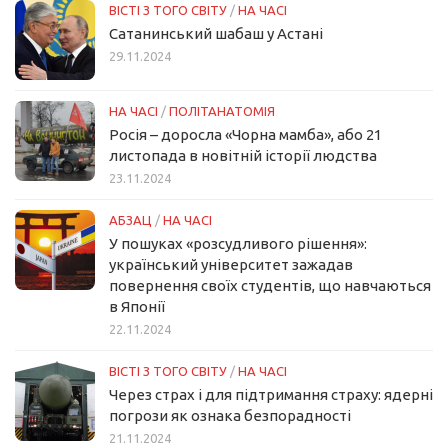
ВІСТІ З ТОГО СВІТУ
/
НА ЧАСІ
Сатанинський шабаш у Астані
29.11.2024
НА ЧАСІ
/
ПОЛІТАНАТОМІЯ
Росія – доросла «Чорна мамба», або 21
листопада в новітній історії людства
23.11.2024
АБЗАЦ
/
НА ЧАСІ
У пошуках «розсудливого рішення»:
український університет зажадав
повернення своїх студентів, що навчаються
в Японії
22.11.2024
ВІСТІ З ТОГО СВІТУ
/
НА ЧАСІ
Через страх і для підтримання страху: ядерні
погрози як ознака безпорадності
21.11.2024