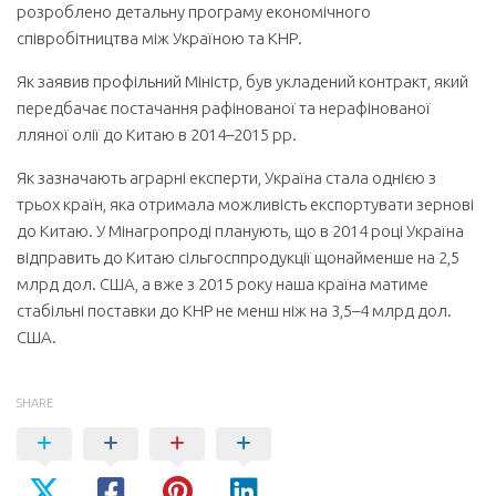
розроблено детальну програму економічного
співробітництва між Україною та КНР.
Як заявив профільний Міністр, був укладений контракт, який
передбачає поста­чання рафінованої та нерафінованої
лляної олії до Китаю в 2014–2015 рр.
Як зазначають аграрні експерти, Україна стала однією з
трьох країн, яка отримала можливість експортувати зернові
до Китаю. У Мінагропроді планують, що в 2014 році Україна
відправить до Китаю сільгосппродукції щонайменше на 2,5
млрд дол. США, а вже з 2015 року наша країна матиме
стабільні поставки до КНР не менш ніж на 3,5–4 млрд дол.
США.
SHARE