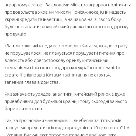
аграрному секторі. За словами Міністра аграрної політики та
продовольства України Миколи Присяжнюка, КНР надасть
Україні кредити та інвестиції, а наша країна, зі свого боку,
буде поставляти на китайський ринок сільськогосподарську
продукцію.
«За три роки, які я веду переговори з Китаєм, жодного разу
не порушувалося і не планується порушувати питання про
власність або довгострокову оренду китайськими
компаніями сільськогосподарської української землі. І в
стратегії співпраці з Китаєм такі питання не стоять», —
запевнив глава відомства.
Як зазначають урядові аналітики, китайський ринок є дуже
привабливим для будь-якої країни, і тому сьогодні за нього
бореться весь світ.
Так, за прогнозами чиновників, Піднебесна за п’ять років
планує імпортувати всіх видів продукції на 10 трлн дол. США.
І Україна, будучи експортоорієнтованою краї­ною, вже