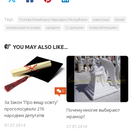
Tags:
Голова Китайської Народної Республіки
інвестиції
Китай
китайський зоопарк
кредити
Сі Цзіньпін
співробітництво
YOU MAY ALSO LIKE...
0
За Закон “Про вищу освіту”
проголосувало 276
Почему многие выбирают
народних депутатів
мрамор?
01.07.2014
27.01.2016