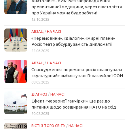
Анатолій НОВИК: Без запровадження
превентивної медицини, через півстоліття
про Україну можна буде забути!
15.10.2025
АБЗАЦ
/
НА ЧАСІ
«Перемовини», «діалоги», «мирні плани»
Росії: театр абсурду замість дипломатії
22.06.2025
АБЗАЦ
/
НА ЧАСІ
Спаскудження перемоги: росія влаштувала
«культурний» шабаш у залі Генасамблеї ООН
08.05.2025
ДІАГНОЗ
/
НА ЧАСІ
Ефект «червоної ганчірки»: ще раз до
питання щодо розширення НАТО на схід
20.02.2025
ВІСТІ З ТОГО СВІТУ
/
НА ЧАСІ