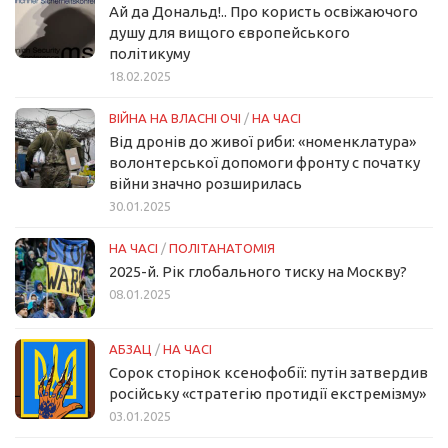
Ай да Дональд!.. Про користь освіжаючого
душу для вищого європейського
політикуму
18.02.2025
ВІЙНА НА ВЛАСНІ ОЧІ
/
НА ЧАСІ
Від дронів до живої риби: «номенклатура»
волонтерської допомоги фронту с початку
війни значно розширилась
30.01.2025
НА ЧАСІ
/
ПОЛІТАНАТОМІЯ
2025-й. Рік глобального тиску на Москву?
08.01.2025
АБЗАЦ
/
НА ЧАСІ
Сорок сторінок ксенофобії: путін затвердив
російську «стратегію протидії екстремізму»
03.01.2025