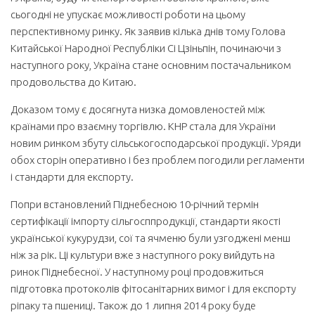
сьогодні не упускає можливості роботи на цьому
перспективному ринку. Як заявив кілька днів тому Голова
Китайської Народної Республіки Сі Цзіньпін, починаючи з
наступного року, Україна стане основним постачальником
продовольства до Китаю.
Доказом тому є досягнута низка домовленостей між
країнами про взаємну торгівлю. КНР стала для України
новим ринком збуту сільськогосподарської продукції. Уряди
обох сторін оперативно і без проблем погодили регламенти
і стандарти для експорту.
Попри встановлений Піднебесною 10-річний термін
сертифікації імпорту сільго­сппродукції, стандарти якості
української кукурудзи, сої та ячменю були узгоджені менш
ніж за рік. Ці культури вже з наступного року вийдуть на
ринок Піднебесної. У наступному році продовжиться
підготовка протоколів фітосанітарних вимог і для експорту
ріпаку та пшениці. Також до 1 липня 2014 року буде