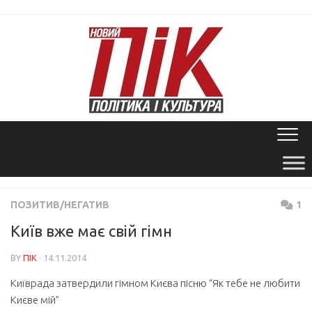
Skip
to
content
ПОЗИТИВ/НЕГАТИВ
1
Київ вже має свій гімн
BY
ПІК
· 14.11.2014
Київрада затвердили гімном Києва пісню “Як тебе не любити
Києве мій”