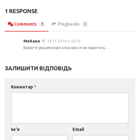
1 RESPONSE
Comments
1
Pingbacks
0
МиХаил
14.11.2014 о 10:24
Берите украинскую классику и не парьтесь…
ЗАЛИШИТИ ВІДПОВІДЬ
Коментар
*
Ім'я
Email