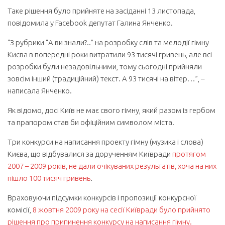
Таке рішення було прийняте на засіданні 13 листопада,
повідомила у Facebook депутат Галина Янченко.
“З рубрики “А ви знали?..” на розробку слів та мелодії гімну
Києва в попередні роки витратили 93 тисячі гривень, але всі
розробки були незадовільними, тому сьогодні прийняли
зовсім інший (традиційний) текст. А 93 тисячі на вітер…”, –
написала Янченко.
Як відомо, досі Київ не має свого гімну, який разом із гербом
та прапором став би офіційним символом міста.
Три конкурси на написання проекту гімну (музика і слова)
Києва, що відбувалися за дорученням Київради
протягом
2007 – 2009 років, не дали очікуваних результатів, хоча на них
пішло 100 тисяч гривень
.
Враховуючи підсумки конкурсів і пропозиції конкурсної
комісії,
8 жовтня 2009 року на сесії Київради було прийнято
рішення про припинення конкурсу на написання гімну.