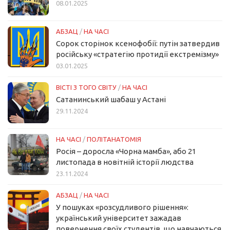
08.01.2025
АБЗАЦ
/
НА ЧАСІ
Сорок сторінок ксенофобії: путін затвердив
російську «стратегію протидії екстремізму»
03.01.2025
ВІСТІ З ТОГО СВІТУ
/
НА ЧАСІ
Сатанинський шабаш у Астані
29.11.2024
НА ЧАСІ
/
ПОЛІТАНАТОМІЯ
Росія – доросла «Чорна мамба», або 21
листопада в новітній історії людства
23.11.2024
АБЗАЦ
/
НА ЧАСІ
У пошуках «розсудливого рішення»:
український університет зажадав
повернення своїх студентів, що навчаються