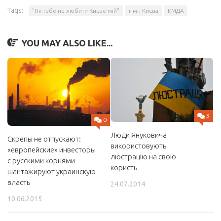
Tags:
"Як тебе не любити Києве мій"
гімн Києва
КМДА
YOU MAY ALSO LIKE...
3
0
Люди Януковича
Скрепы не отпускают:
використовують
«европейские» инвесторы
люстрацію на свою
с русскими корнями
користь
шантажируют украинскую
власть
24.07.2014
10.06.2015