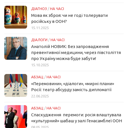
ДІАГНОЗ
/
НА ЧАСІ
Мова як зброя: чи не годі толерувати
російську в ООН?
15.11.2025
ДІАЛОГИ
/
НА ЧАСІ
Анатолій НОВИК: Без запровадження
превентивної медицини, через півстоліття
про Україну можна буде забути!
15.10.2025
АБЗАЦ
/
НА ЧАСІ
«Перемовини», «діалоги», «мирні плани»
Росії: театр абсурду замість дипломатії
22.06.2025
АБЗАЦ
/
НА ЧАСІ
Спаскудження перемоги: росія влаштувала
«культурний» шабаш у залі Генасамблеї ООН
08.05.2025