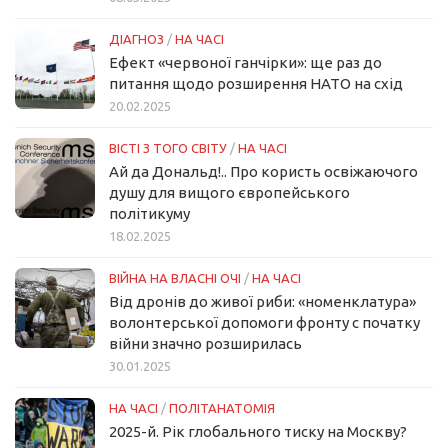
ДІАГНОЗ
/
НА ЧАСІ
Ефект «червоної ганчірки»: ще раз до
питання щодо розширення НАТО на схід
20.02.2025
ВІСТІ З ТОГО СВІТУ
/
НА ЧАСІ
Ай да Дональд!.. Про користь освіжаючого
душу для вищого європейського
політикуму
18.02.2025
ВІЙНА НА ВЛАСНІ ОЧІ
/
НА ЧАСІ
Від дронів до живої риби: «номенклатура»
волонтерської допомоги фронту с початку
війни значно розширилась
30.01.2025
НА ЧАСІ
/
ПОЛІТАНАТОМІЯ
2025-й. Рік глобального тиску на Москву?