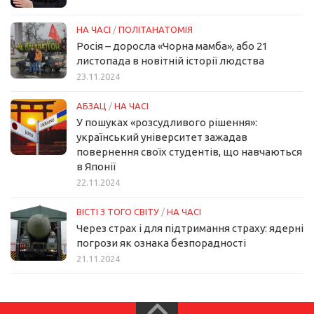
НА ЧАСІ
/
ПОЛІТАНАТОМІЯ
Росія – доросла «Чорна мамба», або 21
листопада в новітній історії людства
23.11.2024
АБЗАЦ
/
НА ЧАСІ
У пошуках «розсудливого рішення»:
український університет зажадав
повернення своїх студентів, що навчаються
в Японії
22.11.2024
ВІСТІ З ТОГО СВІТУ
/
НА ЧАСІ
Через страх і для підтримання страху: ядерні
погрози як ознака безпорадності
21.11.2024