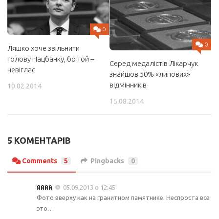
0
0
Ляшко хоче звільнити
голову Нацбанку, бо той –
Серед медалістів Лікарчук
невіглас
знайшов 50% «липових»
відмінників
10.02.2014
15.08.2014
5 КОМЕНТАРІВ
Comments
5
Pingbacks
0
йййй
05.09.2013 о 12:45
Фото вверху как на гранитном памятнике. Неспроста все
это…