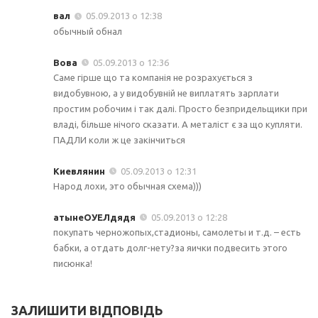
вал
05.09.2013 о 12:38
обычный обнал
Вова
05.09.2013 о 12:36
Cаме гірше що та компанія не розрахується з
видобувною, а у видобувній не виплатять зарплати
простим робочим і так далі. Просто безпридельщики при
владі, більше нічого сказати. А металіст є за що купляти.
ПАДЛИ коли ж це закінчиться
Киевлянин
05.09.2013 о 12:31
Народ лохи, это обычная схема)))
атынеОУЕЛдядя
05.09.2013 о 12:28
покупать черножопых,стадионы, самолеты и т.д. – есть
бабки, а отдать долг-нету?за яички подвесить этого
писюнка!
ЗАЛИШИТИ ВІДПОВІДЬ