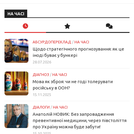
НА ЧАСІ
АБСУРДОПЕРЕКЛАД
/
НА ЧАСІ
Щодо стратегічного прогнозування: як це
іноді буває у бункері
28.07.2026
ДІАГНОЗ
/
НА ЧАСІ
Мова як зброя: чи не годі толерувати
російську в ООН?
15.11.2025
ДІАЛОГИ
/
НА ЧАСІ
Анатолій НОВИК: Без запровадження
превентивної медицини, через півстоліття
про Україну можна буде забути!
15.10.2025