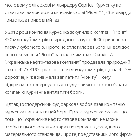
молодому олігархові-мільярдеру Сергієві Курченку не
сплатила маловідомій київській фірмі “Ріоніт” 1,83 мільярди
гривень за природний газ.
У 2012 році компанія Курченка закупила в компанії “Ріоніт”
450 млн. кубометрів природного газу по 4000 гривень за
тисячу кубометрів. Проте не сплатила за нього. Внаслідок
цього, компанія “Ріоніт” зазнала чималих збитків. А
“Українська нафто-газова компанія” продавала природний
газ по 4175-4195 гривень за тисячу кубометрів, що на 4 – 5%
дорожче, ніж вона мала заплатити “Ріоніту”. Тому
підприємство звернулось до суду з вимогою зобов’язати
компанію Курченка виплатити борги.
Відтак, Господарський суд Харкова зобов’язав компанію
Курченка виплатити цей борг. Проте Курченко сказав, що
поки що “Українська нафто-газова компанія” не може
зробити цього, оскільки зараз потерпає від складного
матеріального становища. Проте, представники його фірми