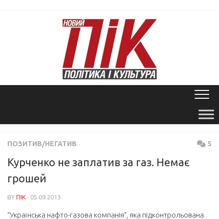
Skip
to
content
ПОЗИТИВ/НЕГАТИВ
5
Курченко не заплатив за газ. Немає
грошей
BY
ПІК
· 05.09.2013
“Українська нафто-газова компанія”, яка підконтрольована