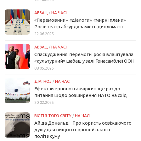
АБЗАЦ
/
НА ЧАСІ
«Перемовини», «діалоги», «мирні плани»
Росії: театр абсурду замість дипломатії
22.06.2025
АБЗАЦ
/
НА ЧАСІ
Спаскудження перемоги: росія влаштувала
«культурний» шабаш у залі Генасамблеї ООН
08.05.2025
ДІАГНОЗ
/
НА ЧАСІ
Ефект «червоної ганчірки»: ще раз до
питання щодо розширення НАТО на схід
20.02.2025
ВІСТІ З ТОГО СВІТУ
/
НА ЧАСІ
Ай да Дональд!.. Про користь освіжаючого
душу для вищого європейського
політикуму