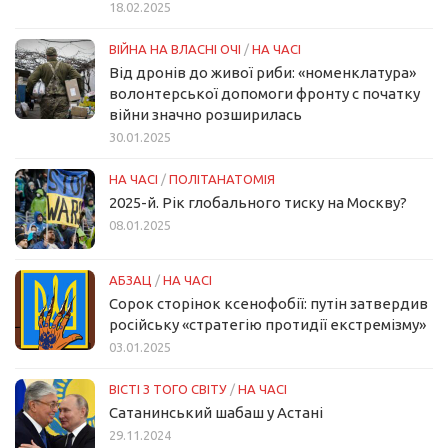
18.02.2025
ВІЙНА НА ВЛАСНІ ОЧІ
/
НА ЧАСІ
Від дронів до живої риби: «номенклатура»
волонтерської допомоги фронту с початку
війни значно розширилась
30.01.2025
НА ЧАСІ
/
ПОЛІТАНАТОМІЯ
2025-й. Рік глобального тиску на Москву?
08.01.2025
АБЗАЦ
/
НА ЧАСІ
Сорок сторінок ксенофобії: путін затвердив
російську «стратегію протидії екстремізму»
03.01.2025
ВІСТІ З ТОГО СВІТУ
/
НА ЧАСІ
Сатанинський шабаш у Астані
29.11.2024