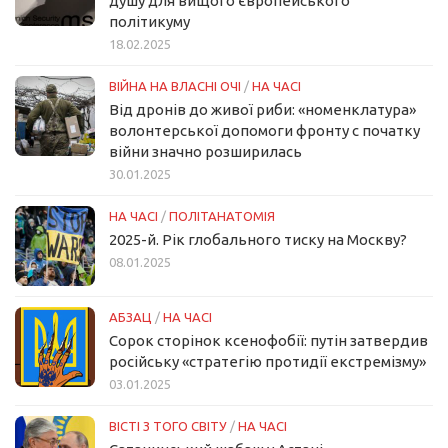
душу для вищого європейського
політикуму
18.02.2025
ВІЙНА НА ВЛАСНІ ОЧІ
/
НА ЧАСІ
Від дронів до живої риби: «номенклатура»
волонтерської допомоги фронту с початку
війни значно розширилась
30.01.2025
НА ЧАСІ
/
ПОЛІТАНАТОМІЯ
2025-й. Рік глобального тиску на Москву?
08.01.2025
АБЗАЦ
/
НА ЧАСІ
Сорок сторінок ксенофобії: путін затвердив
російську «стратегію протидії екстремізму»
03.01.2025
ВІСТІ З ТОГО СВІТУ
/
НА ЧАСІ