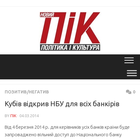
Skip
to
content
ПОЗИТИВ/НЕГАТИВ
0
Кубів відкрив НБУ для всіх банкірів
BY
ПІК
· 04.03.2014
Від 4 березня 2014 р. для керівників усіх банків країни буде
запроваджено вільний доступ до Національного банку