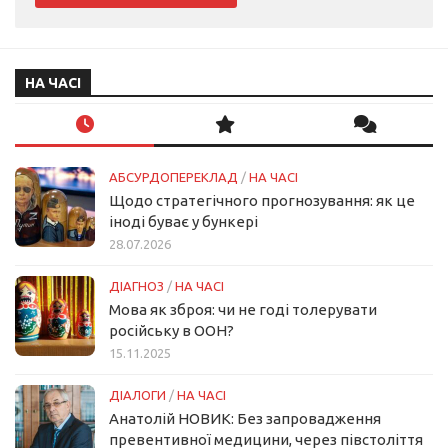
НА ЧАСІ
АБСУРДОПЕРЕКЛАД
/
НА ЧАСІ
Щодо стратегічного прогнозування: як це
іноді буває у бункері
28.07.2026
ДІАГНОЗ
/
НА ЧАСІ
Мова як зброя: чи не годі толерувати
російську в ООН?
15.11.2025
ДІАЛОГИ
/
НА ЧАСІ
Анатолій НОВИК: Без запровадження
превентивної медицини, через півстоліття