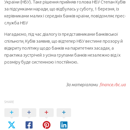
України (НБУ). Таке рішення прийняв голова НБУ Степан Кубів
за підсумками наради, що відбулась у суботу, 1 березня, із
керівниками малих і середніх банків країни, повідомляє прес-
служба НБУ
Нагадаємо, під час діалогу із представниками банківської
спільноти, Кубів заявив, що відтепер НБУ вестиме прозору й
відкриту політику щодо банків на паритетних засадах, а
практика зустрічей з усіма групами банків незалежно від їх
розміру буде системною і постійною.
За матеріалами
finance.rbc.ua
SHARE