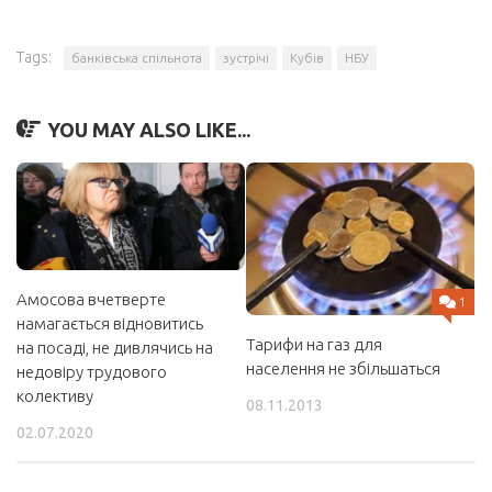
Tags:
банківська спільнота
зустрічі
Кубів
НБУ
YOU MAY ALSO LIKE...
Амосова вчетверте
1
намагається відновитись
Тарифи на газ для
на посаді, не дивлячись на
населення не збільшаться
недовіру трудового
колективу
08.11.2013
02.07.2020