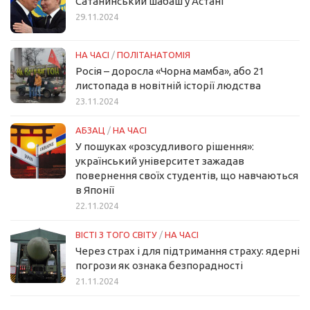
Сатанинський шабаш у Астані
29.11.2024
НА ЧАСІ
/
ПОЛІТАНАТОМІЯ
Росія – доросла «Чорна мамба», або 21
листопада в новітній історії людства
23.11.2024
АБЗАЦ
/
НА ЧАСІ
У пошуках «розсудливого рішення»:
український університет зажадав
повернення своїх студентів, що навчаються
в Японії
22.11.2024
ВІСТІ З ТОГО СВІТУ
/
НА ЧАСІ
Через страх і для підтримання страху: ядерні
погрози як ознака безпорадності
21.11.2024