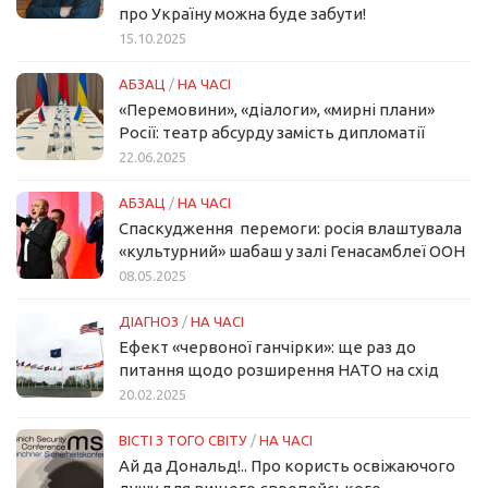
про Україну можна буде забути!
15.10.2025
АБЗАЦ
/
НА ЧАСІ
«Перемовини», «діалоги», «мирні плани»
Росії: театр абсурду замість дипломатії
22.06.2025
АБЗАЦ
/
НА ЧАСІ
Спаскудження перемоги: росія влаштувала
«культурний» шабаш у залі Генасамблеї ООН
08.05.2025
ДІАГНОЗ
/
НА ЧАСІ
Ефект «червоної ганчірки»: ще раз до
питання щодо розширення НАТО на схід
20.02.2025
ВІСТІ З ТОГО СВІТУ
/
НА ЧАСІ
Ай да Дональд!.. Про користь освіжаючого