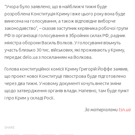
“Учора було заявлено, що в найближчі тижні буде
розроблена Конституція Криму і вже цього року вона буде
винесена на голосування, а також відповідне виборче
законодавство”, – сказав заступник керівника робочої групи
РФ із організації голосування в Збройних силах РФ, радник
міністра оборони Василь Волков. У голосуванні візьмуть
участь близько 30 тис. військових, які проживають у Криму,
передає delo.ua з посиланням на Волкова.
Голова конституційної комісії Криму Григорій Йоффе заявив,
що проект нової Конституції півострова буде підготовлено
через два тижні. У новому документі хочуть внести зміни
щодо затвердження органів влади. Напевно, там буде пункт
і про Крим у складі Росії.
За матеріалами
tsn.ua
SHARE