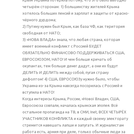
четырём сторонам: 1) большинству жителей Крыма
хотелось больших пенсий и зарплат и защиты от красно-
чёрного дурдома;
2) Путину нужен был Крым, как база ЧФ, как територия
свободная от НАТО;
3) «НОВА ВЛАДА» знала, что любая страна, которая
имеет военный конфликт с Россией БУДЕТ
ОБЯЗАТЕЛЬНО ФИНАНСОВО ПОДДЕРЖИВАТЬСЯ США,
ЕВРОСОЮЗОМ, НАТО! И чем больше кричать об
окупантах, тем больше денег дадут, а они их будут
ДЕЛИТЬ И ДЕЛИТЬ между собой, пугая страну
дефолтом! 4) США, ЕВРОСОЮЗу нужно было, чтобы
Украина из-за Крыма навсегда посорилась с Россией и
вступила в НАТО!
Когда интересы Крыма, России, «Нової Влади», США,
Евросоюза совпали, началась крымская эпопея. Всё
остальное пропаганда на ТВ, в СМИ, Inet, ВСЕХ ЧЕТЫРЁХ
УЧАСТНИКОВ КОНФЛИКТА и каждый своему электорату
стремится навешать лапши и запугать. И журналистам
работа есть, армия при деле, только обычные люди за