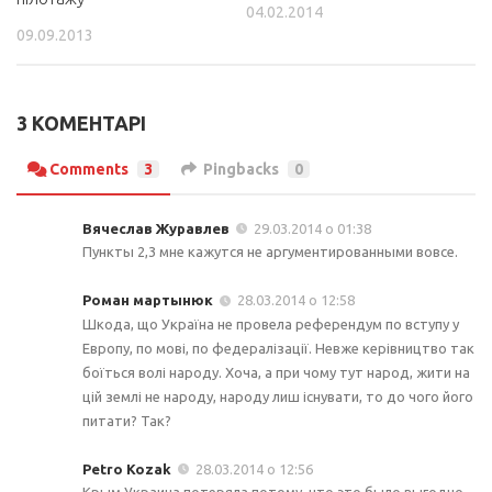
04.02.2014
09.09.2013
3 КОМЕНТАРІ
Comments
3
Pingbacks
0
Вячеслав Журавлев
29.03.2014 о 01:38
Пункты 2,3 мне кажутся не аргументированными вовсе.
Роман мартынюк
28.03.2014 о 12:58
Шкода, що Україна не провела референдум по вступу у
Европу, по мові, по федералізації. Невже керівництво так
боїться волі народу. Хоча, а при чому тут народ, жити на
цій землі не народу, народу лиш існувати, то до чого його
питати? Так?
Petro Kozak
28.03.2014 о 12:56
Крым Украина потеряла потому, что это было выгодно