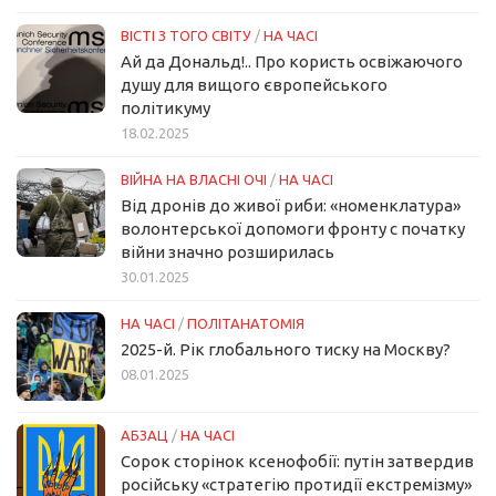
ВІСТІ З ТОГО СВІТУ
/
НА ЧАСІ
Ай да Дональд!.. Про користь освіжаючого
душу для вищого європейського
політикуму
18.02.2025
ВІЙНА НА ВЛАСНІ ОЧІ
/
НА ЧАСІ
Від дронів до живої риби: «номенклатура»
волонтерської допомоги фронту с початку
війни значно розширилась
30.01.2025
НА ЧАСІ
/
ПОЛІТАНАТОМІЯ
2025-й. Рік глобального тиску на Москву?
08.01.2025
АБЗАЦ
/
НА ЧАСІ
Сорок сторінок ксенофобії: путін затвердив
російську «стратегію протидії екстремізму»