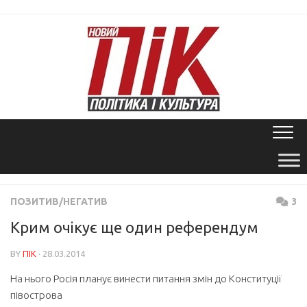
Skip
to
content
ПОЗИТИВ/НЕГАТИВ
3
Крим очікує ще один референдум
BY
ПІК
· 28.03.2014
На нього Росія планує винести питання змін до Конституції
півострова