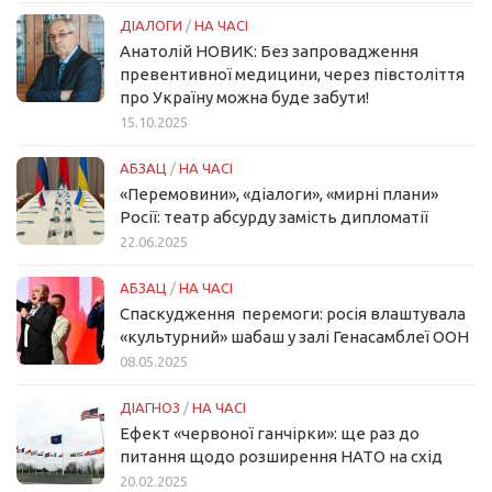
ДІАЛОГИ
/
НА ЧАСІ
Анатолій НОВИК: Без запровадження
превентивної медицини, через півстоліття
про Україну можна буде забути!
15.10.2025
АБЗАЦ
/
НА ЧАСІ
«Перемовини», «діалоги», «мирні плани»
Росії: театр абсурду замість дипломатії
22.06.2025
АБЗАЦ
/
НА ЧАСІ
Спаскудження перемоги: росія влаштувала
«культурний» шабаш у залі Генасамблеї ООН
08.05.2025
ДІАГНОЗ
/
НА ЧАСІ
Ефект «червоної ганчірки»: ще раз до
питання щодо розширення НАТО на схід
20.02.2025