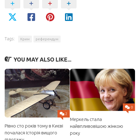
Tags:
Крим
референдум
YOU MAY ALSO LIKE...
0
2
Меркель стала
Рівно сто років тому в Києві
найвпливовішою жінкою
почалася історія вищого
року
пілотажу