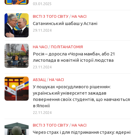
03.01.2025
ВІСТІ З ТОГО СВІТУ
/
НА ЧАСІ
Сатанинський шабаш у Астані
29.11.2024
НА ЧАСІ
/
ПОЛІТАНАТОМІЯ
Росія – доросла «Чорна мамба», або 21
листопада в новітній історії людства
23.11.2024
АБЗАЦ
/
НА ЧАСІ
У пошуках «розсудливого рішення»:
український університет зажадав
повернення своїх студентів, що навчаються
в Японії
22.11.2024
ВІСТІ З ТОГО СВІТУ
/
НА ЧАСІ
Через страх і для підтримання страху: ядерні