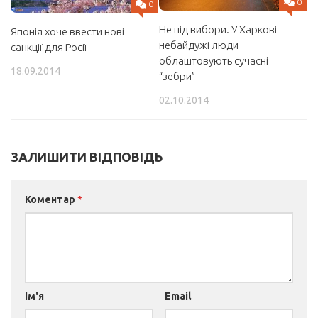
0
0
Не під вибори. У Харкові
Японія хоче ввести нові
небайдужі люди
санкції для Росії
облаштовують сучасні
18.09.2014
“зебри”
02.10.2014
ЗАЛИШИТИ ВІДПОВІДЬ
Коментар
*
Ім'я
Email