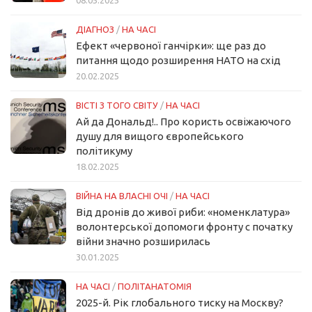
08.05.2025
ДІАГНОЗ
/
НА ЧАСІ
Ефект «червоної ганчірки»: ще раз до
питання щодо розширення НАТО на схід
20.02.2025
ВІСТІ З ТОГО СВІТУ
/
НА ЧАСІ
Ай да Дональд!.. Про користь освіжаючого
душу для вищого європейського
політикуму
18.02.2025
ВІЙНА НА ВЛАСНІ ОЧІ
/
НА ЧАСІ
Від дронів до живої риби: «номенклатура»
волонтерської допомоги фронту с початку
війни значно розширилась
30.01.2025
НА ЧАСІ
/
ПОЛІТАНАТОМІЯ
2025-й. Рік глобального тиску на Москву?