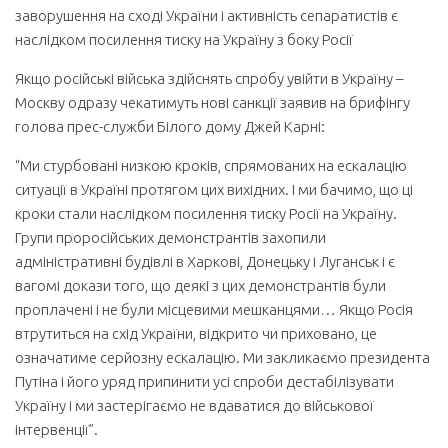
заворушення на сході України і активність сепаратистів є
наслідком посилення тиску на Україну з боку Росії
Якщо російські війська здійснять спробу увійти в Україну –
Москву одразу чекатимуть нові санкції заявив на брифінгу
голова прес-служби Білого дому Джей Карні:
“Ми стурбовані низкою кроків, спрямованих на ескалацію
ситуації в Україні протягом цих вихідних. І ми бачимо, що ці
кроки стали наслідком посилення тиску Росії на Україну.
Групи проросійських демонстрантів захопили
адміністративні будівлі в Харкові, Донецьку і Луганськ і є
вагомі докази того, що деякі з цих демонстрантів були
проплачені і не були місцевими мешканцями… Якщо Росія
втрутиться на схід України, відкрито чи приховано, це
означатиме серйозну ескалацію. Ми закликаємо президента
Путіна і його уряд припинити усі спроби дестабілізувати
Україну і ми застерігаємо не вдаватися до військової
інтервенції”.