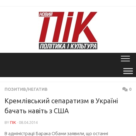
Skip
to
content
ПОЗИТИВ/НЕГАТИВ
0
Кремлівський сепаратизм в Україні
бачать навіть з США
BY
ПІК
· 08.04.2014
В адміністрації Барака Обами заявили, що останні