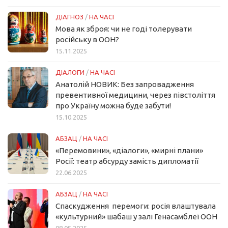
ДІАГНОЗ
/
НА ЧАСІ
Мова як зброя: чи не годі толерувати
російську в ООН?
15.11.2025
ДІАЛОГИ
/
НА ЧАСІ
Анатолій НОВИК: Без запровадження
превентивної медицини, через півстоліття
про Україну можна буде забути!
15.10.2025
АБЗАЦ
/
НА ЧАСІ
«Перемовини», «діалоги», «мирні плани»
Росії: театр абсурду замість дипломатії
22.06.2025
АБЗАЦ
/
НА ЧАСІ
Спаскудження перемоги: росія влаштувала
«культурний» шабаш у залі Генасамблеї ООН