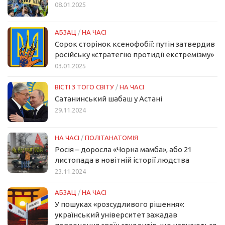
08.01.2025
АБЗАЦ
/
НА ЧАСІ
Сорок сторінок ксенофобії: путін затвердив
російську «стратегію протидії екстремізму»
03.01.2025
ВІСТІ З ТОГО СВІТУ
/
НА ЧАСІ
Сатанинський шабаш у Астані
29.11.2024
НА ЧАСІ
/
ПОЛІТАНАТОМІЯ
Росія – доросла «Чорна мамба», або 21
листопада в новітній історії людства
23.11.2024
АБЗАЦ
/
НА ЧАСІ
У пошуках «розсудливого рішення»:
український університет зажадав