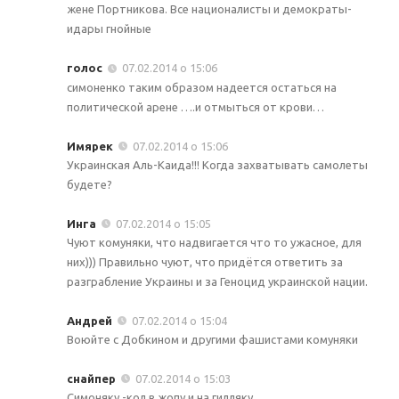
жене Портникова. Все националисты и демократы-
идары гнойные
голос
07.02.2014 о 15:06
симоненко таким образом надеется остаться на
политической арене ….и отмыться от крови…
Имярек
07.02.2014 о 15:06
Украинская Аль-Каида!!! Когда захватывать самолеты
будете?
Инга
07.02.2014 о 15:05
Чуют комуняки, что надвигается что то ужасное, для
них))) Правильно чуют, что придётся ответить за
разграбление Украины и за Геноцид украинской нации.
Андрей
07.02.2014 о 15:04
Воюйте с Добкином и другими фашистами комуняки
снайпер
07.02.2014 о 15:03
Симоняку -кол в жопу и на гилляку.