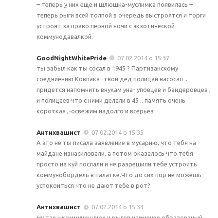
– теперь у них еще и шлюшка-муслимка появилась –
теперь рыги всей толпой в очередь выстроятся и торги
устроят за право первой ночи с экзотической
коммунодавалкой.
GoodNightWhitePride
07.02.2014 о 15:37
ты забыл как ты сосал в 1945 ? Партизанскому
соедниению Ковпака -твой дед полицай насосал ..
придется напомнить внукам уна- уповцев и бандеровцев ,
и полицаев что с ними делали в 45 .. память очень
короткая ,-освежим надолго и всерьез
Антихвашист
07.02.2014 о 15:35
А это не ты писала заявление в мусарню, что тебя на
майдане изнасиловали, а потом оказалось что тебя
просто на куй послали и не разрешили тебе устроить
коммунобордель в палатке.Что до сих пор не можешь
успокоиться что не дают тебе в рот?
Антихвашист
07.02.2014 о 15:33
Ну так у коммунощлюх и рыгов наименее образованый