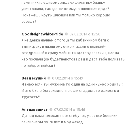
памятник плешивому жиду-сифилитику бланку
уничтожили, так где же коммуношлюшная орда?
Покажешь круть шлюшка или ты только хорошо
сосешь?
GoodNightWhitePride
07.02.2014 о 15:50
я не девка начнем с того ,а ты кабанчиком беги к
тягнисраку и лизни ему очко и скажи о великий-
отодранный в сраку майн штандатердавалкин , нас на
хер послали (он будетнеистова рад и даст тебе полизать
по гейвротпейски )
Вездесущий
07.02.2014 о 15:49
Я знаю если ты мужчина то один на один нужно ходить!!!
И это было бы солидно! но если стадом это жалость и
трусость!!!
Антихвашист
07.02.2014 о 15:46
Да над вами шлюхами все стебутся, у вас все боевики
пенсионеры по 70 лет и моджахед.