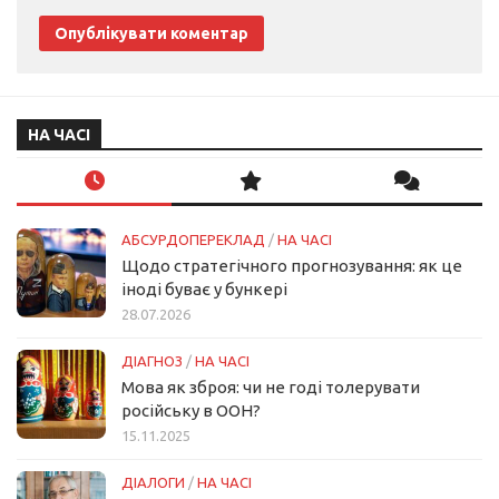
НА ЧАСІ
АБСУРДОПЕРЕКЛАД
/
НА ЧАСІ
Щодо стратегічного прогнозування: як це
іноді буває у бункері
28.07.2026
ДІАГНОЗ
/
НА ЧАСІ
Мова як зброя: чи не годі толерувати
російську в ООН?
15.11.2025
ДІАЛОГИ
/
НА ЧАСІ