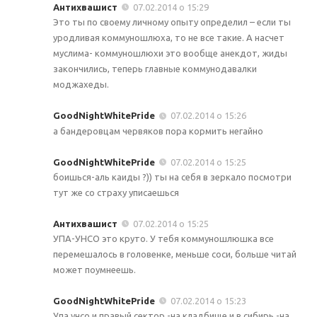
Антихвашист
07.02.2014 о 15:29
Это ты по своему личному опыту определил – если ты
уродливая коммуношлюха, то не все такие. А насчет
муслима- коммуношлюхи это вообще анекдот, жиды
закончились, теперь главные коммунодавалки
моджахеды.
GoodNightWhitePride
07.02.2014 о 15:26
а бандеровцам червяков пора кормить негайно
GoodNightWhitePride
07.02.2014 о 15:25
боишься-аль каиды ?)) ты на себя в зеркало посмотри
тут же со страху уписаешься
Антихвашист
07.02.2014 о 15:25
УПА-УНСО это круто. У тебя коммуношлюшка все
перемешалось в головенке, меньше соси, больше читай
может поумнеешь.
GoodNightWhitePride
07.02.2014 о 15:23
Упа унсо и правый сектор -на кладбище и в сибирь -на