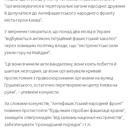
“організовуватися в територіальні загони народної дружини
й долучатися до Антифашистського народного фронту
міста-героя Києва”.
У зверненні говориться, що понад два місяці в Україні
“відбувається антиконституційний фашистський заколот”
через зовнішню політику влади, і що “екстремістські сили
узяли гору на Майдані”.
“Це вони вчинили акти вандалізму, вони коять побиття й
шантаж незгодних, це вони організували криваві
протистояння з правоохоронними органами на вулиці
Грушевського, остаточно перетворюючи центр Києва на
руїни”, – упевнені комуністи.
За словами комуністів, “Антифашистський народний фронт”
повинен протистояти “будь-яким спробам фашизації країни”,
захищати співгромадян “від зазіхань націонал-екстремістів”,
забезпечувати “громадський порядок” і т.п.