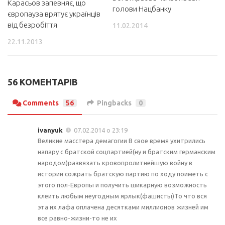
Карасьов запевняє, що
голови Нацбанку
європауза врятує українців
від безробіття
11.02.2014
22.11.2013
56 КОМЕНТАРІВ
Comments
56
Pingbacks
0
ivanyuk
07.02.2014 о 23:19
Великие масстера демагогии В свое время ухитрились
напару с братской соцпартией(ну и братским германским
народом)развязать кровопролитнейшую войну в
истории сожрать братскую партию по ходу поиметь с
этого пол-Европы и получить шикарную возможность
клеить любым неугодным ярлык(фашисты)То что вся
эта их лафа оплачена десятками миллионов жизней им
все равно-жизни-то не их