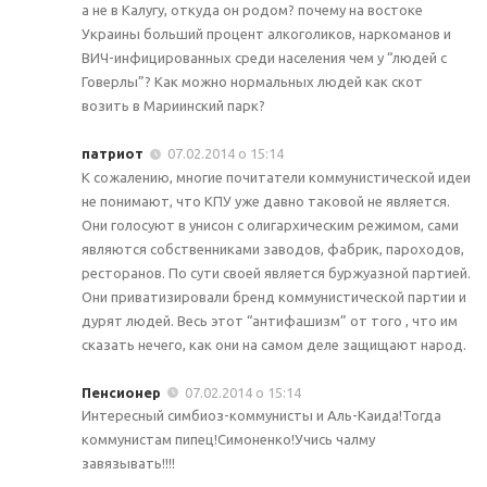
а не в Калугу, откуда он родом? почему на востоке
Украины больший процент алкоголиков, наркоманов и
ВИЧ-инфицированных среди населения чем у “людей с
Говерлы”? Как можно нормальных людей как скот
возить в Мариинский парк?
патриот
07.02.2014 о 15:14
К сожалению, многие почитатели коммунистической идеи
не понимают, что КПУ уже давно таковой не является.
Они голосуют в унисон с олигархическим режимом, сами
являются собственниками заводов, фабрик, пароходов,
ресторанов. По сути своей является буржуазной партией.
Они приватизировали бренд коммунистической партии и
дурят людей. Весь этот “антифашизм” от того , что им
сказать нечего, как они на самом деле защищают народ.
Пенсионер
07.02.2014 о 15:14
Интересный симбиоз-коммунисты и Аль-Каида!Тогда
коммунистам пипец!Симоненко!Учись чалму
завязывать!!!!