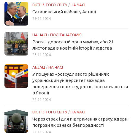
ВІСТІ З ТОГО СВІТУ
/
НА ЧАСІ
Сатанинський шабаш у Астані
29.11.2024
НА ЧАСІ
/
ПОЛІТАНАТОМІЯ
Росія – доросла «Чорна мамба», або 21
листопада в новітній історії людства
23.11.2024
АБЗАЦ
/
НА ЧАСІ
У пошуках «розсудливого рішення»:
український університет зажадав
повернення своїх студентів, що навчаються
в Японії
22.11.2024
ВІСТІ З ТОГО СВІТУ
/
НА ЧАСІ
Через страх і для підтримання страху: ядерні
погрози як ознака безпорадності
21.11.2024