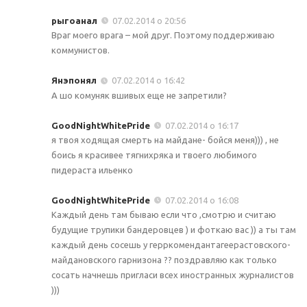
рыгоанал
07.02.2014 о 20:56
Враг моего врага – мой друг. Поэтому поддерживаю
коммунистов.
Янэпонял
07.02.2014 о 16:42
А шо комуняк вшивых еще не запретили?
GoodNightWhitePride
07.02.2014 о 16:17
я твоя ходящая смерть на майдане- бойся меня))) , не
боись я красивее тягнихряка и твоего любимого
пидераста ильенко
GoodNightWhitePride
07.02.2014 о 16:08
Каждый день там бываю если что ,смотрю и считаю
будущие трупики бандеровцев ) и фоткаю вас )) а ты там
каждый день сосешь у герркомендантагеерастовского-
майдановского гарнизона ?? поздравляю как только
сосать начнешь пригласи всех иностранных журналистов
)))