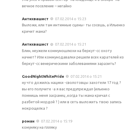
вечное поселение – негайно
Антихвашист
07.02.2014 о 15:23
Выложи, или там интимные сцены- ты сосешь, а Ильенко
кричит мама?
Антихвашист
07.02.2014 о 15:21
Блин, неужели коммуношлюхи на беркут-сс охоту
начнет? Или коммунодавалки решили всех карателей из
беркут-сс венерическими заболеваниями заразить?
GoodNightWhitePride
07.02.2014 о 15:21
ну что дожилсь нацики -сволотовцы захотели 17 год ?
вы его получите -а я вас предупреждал (ильенко
помнишь меня засранец ,когда ты мама кричал с
разбитой мордой ? ) или в сеть выложить твою запись
мокрощелка ?
роман
07.02.2014 о 15:19
комуняку на гілляку