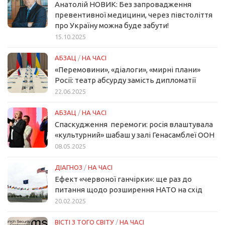
Анатолій НОВИК: Без запровадження
превентивної медицини, через півстоліття
про Україну можна буде забути!
15.10.2025
АБЗАЦ
/
НА ЧАСІ
«Перемовини», «діалоги», «мирні плани»
Росії: театр абсурду замість дипломатії
22.06.2025
АБЗАЦ
/
НА ЧАСІ
Спаскудження перемоги: росія влаштувала
«культурний» шабаш у залі Генасамблеї ООН
08.05.2025
ДІАГНОЗ
/
НА ЧАСІ
Ефект «червоної ганчірки»: ще раз до
питання щодо розширення НАТО на схід
20.02.2025
ВІСТІ З ТОГО СВІТУ
/
НА ЧАСІ