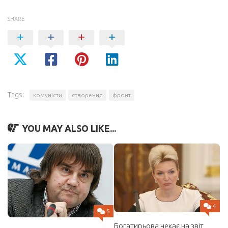
SHARE
Tags:
комуністи
створення
фронт
YOU MAY ALSO LIKE...
4
5
Богатирьова чекає на звіт