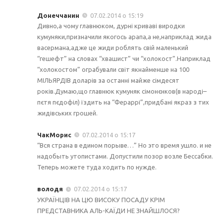
Донеччанин
07.02.2014 о 15:19
Дивно,а чому главнюком, дурні криваві виродки
кумуняки,призначили якогось арапа,а не,наприклад жида
васермана,адже це жиди роблять свій маленький
“гешефт” на словах “хвашист” чи “холокост”.Наприклад
“холокостом” ограбували світ якнайменше на 100
МІЛЬЯРДІВ доларів за останні майже сімдесят
років.Думаю,що главнюк кумуняк сімонєнков(в народі–
пєтя пєдофіл) їздить на “Фераррі”,придбані якраз з тих
жидівських грошей.
ЧакМорис
07.02.2014 о 15:17
“Вся страна в едином порыве…” Но это время ушло. и не
надобыть утопистами. Допустили позор возле Бессабки.
Теперь можете туда ходить по нужде.
володя
07.02.2014 о 15:17
УКРАЇНЦІВ НА ЦЮ ВИСОКУ ПОСАДУ КРІМ
ПРЕДСТАВНИКА АЛЬ-КАЇДИ НЕ ЗНАЙШЛОСЯ?