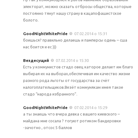
электорат, можно сказать отбросы общества, которые
постоянно тянут нашу страну в кацапофашистское
болото.
GoodNightWhitePride
07.02.2014 о 15:31
боишься? правильно делаешь и памперсы одень – сша
нас боится и ес )))
Вездесущий
07.02.2014 о 15:30
Есть у коммунистов стадо овец каторое делает им благо
выбирая их на выборах,обеспечивая им качество жизни
разного рода льготы от государства за счёт
налогоплательщиков.Везёт коммунякам имея такое
стадо “народа избранного”.
GoodNightWhitePride
07.02.2014 о 15:29
а ты знаешь что вчера девка с вашего киевского –
майдана мне сосала ? тогуют ротиком бандеровки
-зачотно , отсос 5 баллов