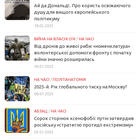
Ай да Дональд!.. Про користь освіжаючого
душу для вищого європейського
політикуму
18.02.2025
ВІЙНА НА ВЛАСНІ ОЧІ
/
НА ЧАСІ
Від дронів до живої риби: «номенклатура»
волонтерської допомоги фронту с початку
війни значно розширилась
30.01.2025
НА ЧАСІ
/
ПОЛІТАНАТОМІЯ
2025-й. Рік глобального тиску на Москву?
08.01.2025
АБЗАЦ
/
НА ЧАСІ
Сорок сторінок ксенофобії: путін затвердив
російську «стратегію протидії екстремізму»
03.01.2025