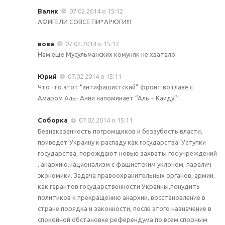
Валик
07.02.2014 о 15:12
АФИГЕЛИ СОВСЕ ПИ*АРЮГИ!!!
вова
07.02.2014 о 15:12
Нам еще Мусульманских комуняк не хватало.
Юрий
07.02.2014 о 15:11
Что -то этот “антифашистский” фронт во главе с
Амаром Аль- Анни напоминает “Аль – Каиду”!
Соборка
07.02.2014 о 15:11
Безнаказанность погромщиков и беззубость власти,
приведет Украину к распаду как государства. Уступки
государства, порождают новые захваты гос учреждений
, анархию,национализм с фашистским уклоном, паралич
экономики. Задача правоохранительных органов, армии,
как гарантов государственности Украины,понудить
политиков к прекращению анархии, восстановление в
стране порядка и законности, после этого назначение в
спокойной обстановке референдума по всем спорным