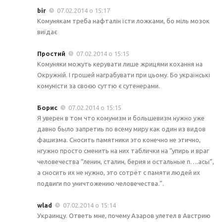
bir
07.02.2014 о 15:17
Комунякам треба нафталін їсти ложками, бо міль мозок
виїдає
Простий
07.02.2014 о 15:15
Комуняки можуть керувати лише жрицями кохання на
Окружній. І грошей награбувати при цьому. Бо українські
комуністи за своєю суттю є сутенерами.
Борис
07.02.2014 о 15:15
Я уверен в том что комунизм и большевизм нужно уже
давно было запретиь по всему миру как один из видов
фашизма. Сносить памятники это конечно не этично,
нгужно просто сменить на них таблички на “упирь и враг
человечества “ленин, сталин, берия и остальные п….асы”,
а сносить их не нужно, это сотрёт с памяти людей их
подвиги по уничтожению человечества.”.
wlad
07.02.2014 о 15:14
Украинцу. Ответь мне, почему Азаров улетел в Австрию