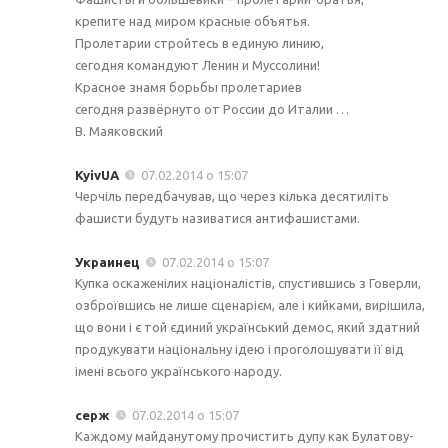
крепите над миром красные объятья.
Пролетарии стройтесь в единую линию,
сегодня командуют Ленин и Муссолини!
Красное знамя борьбы пролетариев
сегодня развёрнуто от России до Италии …
В. Маяковский
KyivUA
07.02.2014 о 15:07
Черчіль передбачував, що через кілька десятиліть
фашисти будуть називатися антифашистами.
Украинец
07.02.2014 о 15:07
Купка оскаженілих націоналістів, спустившись з Говерли,
озброївшись не лише сценарієм, але і кийками, вирішила,
що вони і є той єдиний український демос, який здатний
продукувати національну ідею і проголошувати її від
імені всього українського народу.
серж
07.02.2014 о 15:07
Каждому майданутому прочистить дупу как Булатову-