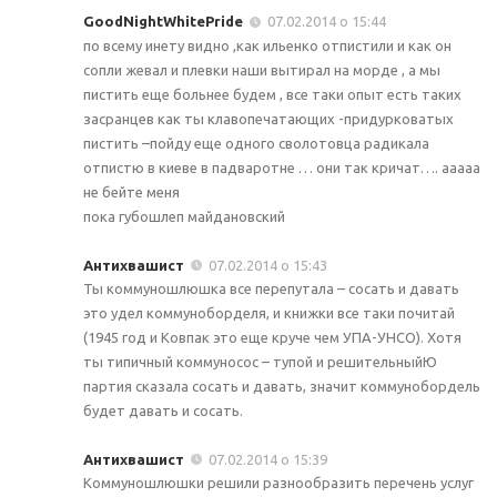
GoodNightWhitePride
07.02.2014 о 15:44
по всему инету видно ,как ильенко отпистили и как он
сопли жевал и плевки наши вытирал на морде , а мы
пистить еще больнее будем , все таки опыт есть таких
засранцев как ты клавопечатающих -придурковатых
пистить –пойду еще одного сволотовца радикала
отпистю в киеве в падваротне … они так кричат…. ааааа
не бейте меня
пока губошлеп майдановский
Антихвашист
07.02.2014 о 15:43
Ты коммуношлюшка все перепутала – сосать и давать
это удел коммуноборделя, и книжки все таки почитай
(1945 год и Ковпак это еще круче чем УПА-УНСО). Хотя
ты типичный коммуносос – тупой и решительныйЮ
партия сказала сосать и давать, значит коммунобордель
будет давать и сосать.
Антихвашист
07.02.2014 о 15:39
Коммуношлюшки решили разнообразить перечень услуг