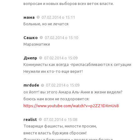
вопросам и новых выборов всех веток власти.
мама
07.02.2014 о 15:11
Больные, но не лечатся
Сашко
07.02.2014 о 15:10
Маразматики
Днепр
07.02.2014 о 15:09
Коммунисты как всегда -приспасабливаются к ситуации
Неужели им кто-то еще верит!
mrdude
07.02.2014 о 15:09
ох йопт! вы этого Амара Аль-Анни в жизни видели?
боюсь нам всем не поздоровится:
https://www.youtube.com/watch?v=p2ZZ1DXmUs8
realist
07.02.2014 о 15:08
Товарищи фашисты, милости просим,
вместе власть буржуев сбросим!
Фашисты и большевики – пролетарии-братья,