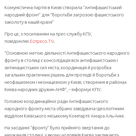
Комуністична партія в Києві створила “Антифашистський
народний фронт” для “боротьби загрозою фашистського
заколоту в нашій країні”
Про це, з посиланням на прес-службу КПУ,
повідомляє
Еспресо.TV
.
“Основною метою діяльності Антифашистського народного
фронту в столиці є консолідація всіх антифашистських і
антинацистських сил міста, координація й розробка
загальних практичних рішень для протидії й боротьби з
неофашизмом і неонацизмом у Києві, створення в районах
Києва народних дружин АНФ”, – інформує КПУ.
Головою координаційної ради Антифашистського
народного фронту міста обрано завідувача ідеологічним
відділом Київського міськкому Компартії Амара Аль-Анні.
На засіданні “фронту” було прийнято звертання до
мешканців столиці, у якому чоловіків Києва закликають